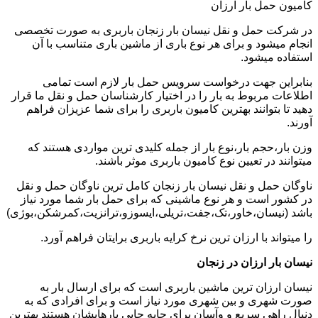
کامیون حمل بار ارزان
در شرکت حمل و نقل نیسان بار زنجان باربری به صورت تخصصی
انجام میشود و برای هر نوع باری از ماشین باری متناسب با آن
استفاده میشود.
بنابراین جهت درخواست سرویس حمل بار لازم است تمامی
اطلاعات مربوط به بار را در اختیار کارشناسان حمل و نقل ما قرار
دهید تا بتوانند بهترین کامیون باربری را برای شما عزیزان فراهم
آورند.
وزن بار،حجم بار،نوع بار از جمله کلیدی ترین مواردی هستند که
میتوانند در تعیین نوع کامیون باربری موثر باشند.
ناوگان حمل و نقل نیسان بار زنجان کامل ترین ناوگان حمل و نقل
در کشور است و هر نوع ماشینی که برای حمل بار شما مورد نیاز
باشد (نیسان،خاور،تک،جفت،تریلی،ایسوزو،ترانزیت،کمرشکن،بوژی)
را میتواند با ارزان ترین نرخ کرایه باربری برایتان فراهم آورد.
نیسان بار ارزان در زنجان
نیسان ارزان ترین ماشین باربری است که برای ارسال بار به
صورت شهری و بین شهری مورد نیاز است و برای افرادی که به
دنبال راهی سریع و وآسان برای جابه جایی بارهایشان هستند بهترین