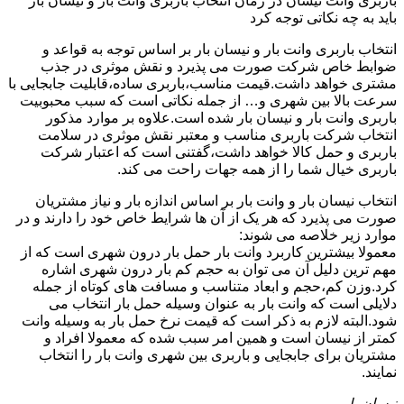
باربری وانت نیسان در زمان انتخاب باربری وانت بار و نیسان بار
باید به چه نکاتی توجه کرد
انتخاب باربری وانت بار و نیسان بار بر اساس توجه به قواعد و
ضوابط خاص شرکت صورت می پذیرد و نقش موثری در جذب
مشتری خواهد داشت.قیمت مناسب،باربری ساده،قابلیت جابجایی با
سرعت بالا بین شهری و… از جمله نکاتی است که سبب محبوبیت
باربری وانت بار و نیسان بار شده است.علاوه بر موارد مذکور
انتخاب شرکت باربری مناسب و معتبر نقش موثری در سلامت
باربری و حمل کالا خواهد داشت،گفتنی است که اعتبار شرکت
باربری خیال شما را از همه جهات راحت می کند.
انتخاب نیسان بار و وانت بار بر اساس اندازه بار و نیاز مشتریان
صورت می پذیرد که هر یک از آن ها شرایط خاص خود را دارند و در
موارد زیر خلاصه می شوند:
معمولا بیشترین کاربرد وانت بار حمل بار درون شهری است که از
مهم ترین دلیل آن می توان به حجم کم بار درون شهری اشاره
کرد.وزن کم،حجم و ابعاد متناسب و مسافت های کوتاه از جمله
دلایلی است که وانت بار به عنوان وسیله حمل بار انتخاب می
شود.البته لازم به ذکر است که قیمت نرخ حمل بار به وسیله وانت
کمتر از نیسان است و همین امر سبب شده که معمولا افراد و
مشتریان برای جابجایی و باربری بین شهری وانت بار را انتخاب
نمایند.
نیسان بار