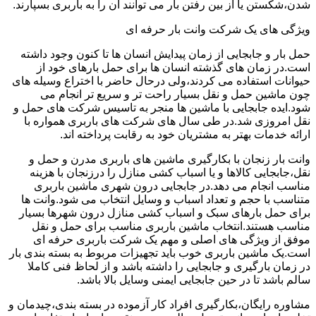
شدن،شکستن یا از بین رفتن بار می توانند آن را به باربری بسپارند.
ویژگی های یک شرکت وانت بار حرفه ای
حمل بار و جابجایی از زمان پیدایش انسان ها تا کنون وجود داشته
است.در زمان های گذشته انسان ها برای حمل بارهای خود از
حیوانات استفاده می کردند،ولی درحال حاضر با اختراع وسیله های
چون ماشین حمل و نقل بسیار راحت تر و سریع تر انجام می
شود.ایده جابجایی با ماشین ها منجر به تاسیس شرکت های حمل و
نقل امروزی شد.در طی سال های شرکت های باربری همواره با
ارائه خدمات بهتر به مشتریان خود به رقابت پرداخته اند.
وانت بار زنجان با بکارگیری ماشین های باربری مدرن و حمل و
نقل،جابجایی کالاها و یا اسباب کشی منازل را درزنجان با هزینه
مناسب انجام می دهد.در جابجایی درون شهری ماشین باربری
متناسب با حجم و تعداد اسباب و وسایل انتخاب می شود.وانت ها
برای حمل بارهای سبک و اسباب کشی منازل درون شهرها بسیار
مناسب هستند.انتخاب ماشین باربری مناسب برای حمل و نقل
موفق از ویژگی های اصلی و مهم یک شرکت باربری حرفه ای
است.یک ماشین باربری خوب باید تجهیزات مربوط به بسته بندی بار
در زمان بارگیری و جابجایی را داشته باشد و از لحاظ فنی کاملا
سالم باشد تا در حین جابجایی ایمنی وسایل بالا باشد.
مشاوره رایگان،بکارگیری افراد کار آزموده در بسته بندی،چیدمان و