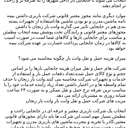
انتخاب می شوند تا جابجایی بار داخل شهرها را به صرفه تر و راحت
تر انجام دهند.
موارد دیگری مانند مجوز معتبر قانونی شرکت باربری،داشتن بیمه
نامه ماشین،مدرن و نو بودن ماشین ها،استفاده از تجهیزات بسته
بندی هم در جابجایی تاثیر می گذارند.وانت بار زنجان با داشتن
مجوزهای معتبر قانونی و رانندگان تحت پوشش بیمه انتخاب مطمئن
و مناسب برای جابجایی بارها و کالاهای شما است.در صورت آسیب
به کالاها در زمان جابجایی پرداخت خسارت بر عهده شرکت بیمه
خواهد بود.
میزان هزینه حمل و نقل وانت بار چگونه محاسبه می شود؟
شرکت های حمل و نقل میزان هزینه جابجایی بارها را بر اساس
حجم و نوع کالای حمل شده،تعداد دفعات حمل بار و استفاده از
خدمات و تجهیزات شرکت محاسبه می کنند.وانت بار زنجان با حذف
تمام واسطه ها و در اختیار داشتن تعداد زیاد راننده خدمات خود را با
مناسب ترین تعرفه نرخ حمل و نقل ممکن و به صورت ۲۴ ساعت
شبانه روزی به مشتریان ارائه می دهد.
مزیت های شرکت حمل و نقل وانت بار وانت بار زنجان
انتخاب یک شرکت باربری معتبر و حرفه ای در جابجایی راحت و
مطمئن بسیار مهم است.این شرکت ها باید دارای مجوزهای قانونی
معتبر،کادر با تجربه و مجرب،ماشین های باربری مدرن و تجهیزات
مناسب جهت بسته بندی صحیح و اصولی باشند تا بتوانند خدمات