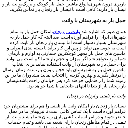
باربری درون شهری،انواع ماشین حمل بار کوچک و بزرگ،وانت بار و
نیسان بار دارید: کافی است با نیسان بار زنجان بار تماس بگیرید.
حمل بار به شهرستان با وانت
همان طور که اشاره شد
وانت بار زنجان
،امکان حمل بار به تمام
شهرهای ایران را فراهم آورده است.صد البته که کار حمل بار به
شهرستان بسیار دشوار است اما نیسان بار زنجان بار ثابت کرده
است به خوبی می تواند از پس این کار برآید.با بسته بندی اصولی و
ماشین های حمل بار مجهز کوچکترین خسارتی به لوازم و بارهای
شما وارد نخواهد شد.اگر میزان و حجم بار شما کم است می توانید
برای حمل بار به شهرستان از وانت استفاده نمایید.برای انتخاب
ماشین حمل بار به شهرستان باید حجم و وزن بار،مدت زمان ارسال
را درنظر بگیرید و بهترین گزینه را انتخاب نمایید.مشاوران ما در این
زمینه شما را راهنمایی خواهند کرد پس خیالتان راحت باشد.نیسان
بار زنجان بار از بتدا تا انتهای جابجایی با شما خواهد بود.
وانت بار تلفنی و ارزان در زنجان
نیسان بار زنجان بار امکان وانت بار تلفنی را هم برای مشتریان خود
فراهم آورده است.با یک تماس کافی است تا نیروهای ما در محل
حاضر شوند و در امر اسباب کشی یاری رسان شما باشند.وانت بار
تلفنی در تمام مناطق زنجان دارای شعبه می باشد و تمام خدمات
باربری و حمل بار را با بهترین کیفیت به شما ارائه می دهد.