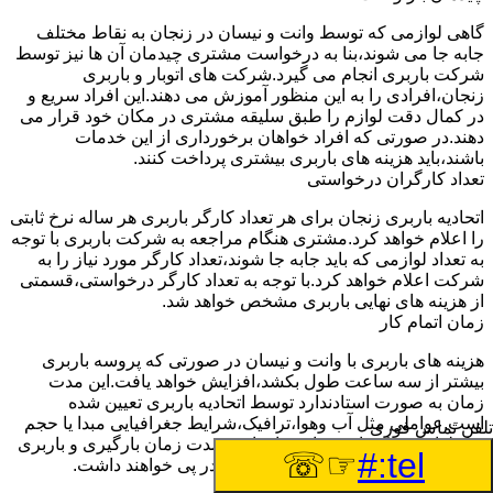
گاهی لوازمی که توسط وانت و نیسان در زنجان به نقاط مختلف
جابه جا می شوند،بنا به درخواست مشتری چیدمان آن ها نیز توسط
شرکت باربری انجام می گیرد.شرکت های اتوبار و باربری
زنجان،افرادی را به این منظور آموزش می دهند.این افراد سریع و
در کمال دقت لوازم را طبق سلیقه مشتری در مکان خود قرار می
دهند.در صورتی که افراد خواهان برخورداری از این خدمات
باشند،باید هزینه های باربری بیشتری پرداخت کنند.
تعداد کارگران درخواستی
اتحادیه باربری زنجان برای هر تعداد کارگر باربری هر ساله نرخ ثابتی
را اعلام خواهد کرد.مشتری هنگام مراجعه به شرکت باربری با توجه
به تعداد لوازمی که باید جابه جا شوند،تعداد کارگر مورد نیاز را به
شرکت اعلام خواهد کرد.با توجه به تعداد کارگر درخواستی،قسمتی
از هزینه های نهایی باربری مشخص خواهد شد.
زمان اتمام کار
هزینه های باربری با وانت و نیسان در صورتی که پروسه باربری
بیشتر از سه ساعت طول بکشد،افزایش خواهد یافت.این مدت
زمان به صورت استادندارد توسط اتحادیه باربری تعیین شده
است.عواملی مثل آب وهوا،ترافیک،شرایط جغرافیایی مبدا یا حجم
تلفن تماس فوری
زیاد لوازم ممکن است باعث افزایش مدت زمان بارگیری و باربری
☞☏
tel:#
شوند که افزایش هزینه های باربری را در پی خواهند داشت.
تعداد طبقات ساختمان مبدا و مقصد