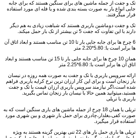
تک و جفت از جمله ماشین های برای سنگین هستند که برای جابه
جایی انواع بار به صورت بسته بندی شده و یا فله ای مورد استفاده
قرار میگرفتند.
تک و جفت دوماشین باربری هستند که شباهت زیادی به هم دیگر
دارند با این تفاوت که جفت 5 تن بیشتر از تک بار حمل میکند.
6 چرخ ها برای جابه جایی بار تا 10 تن مناسب هستند و ابعاد اتاق آن
ها برابر است با: 5.80*2.20 متر
همان 10 چرخ ها برای جابه جایی بار تا 15 تن مناسب هستند و ابعاد
اتاق آن ها برابر است با: 6.80*2.25 متر
ارائه سرویس باربری با تک و جفت به صورت همه روزه در نیسان
بار زنجان است و برای این کار ارزان ترین نرخ کرایه باربری فراهم
شده است،اگر نیازمند سرویس باربری ارزان قیمت با تک و جفت
هستید،میتوانید همین حالا با نیسان بار زنجان تماس بگیرید.
باربری با تریلی
تریلی یا همان 18 چرخ از جمله ماشین های باری سنگین است که به
صورت کفی،بغلدار،چادری برای حمل بار شهری و بین شهری مورد
استفاده قرار میگیرد.
تریلی ها باری حمل بار های 22 تنی بهترین گزینه هستند به ویژه
بارهایی که ابعاد بزرگی دارند را بهتر است با تریلی ها حمل کرد چرا