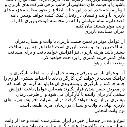
باشید یا با قیمت های متفاوتی از جانب برخی شرکت های باربری و
اتوبار مواجه شده اید.در این حالت اطلاع از نحوه محاسبه هزینه های
باربری با وانت و نیسان در زنجان کمک کننده خواهد بود.در ادامه
قصد داریم تمام عواملی را که در محاسبه قیمت باربری با انواع
وانت موثر هستند،بیان کنیم.
میزان مسافت باربری
از عوامل موثر در تعیین قیمت باربری با وانت و نیسان،میزان
مسافت بین مبدا و مقصد باربری است.قطعا هر چه این مسافت
بیشتر باشد هزینه باربری نیز افزایش خواهد یافت و برای مسافت
های کمتر هزینه کمتری را پرداخت خواهید کرد.
وضعیت آب و هوا
آب و هوای بارانی و برفی،پروسه حمل بار را به لحاظ بارگیری و
ترافیک سخت تر خواهد کرد.کارگران باید با احتیاط بیشتری لوازم را
جابه جا کنند و بارگیری و بسته بندی آن ها باید به گونه ای باشد که
در معرض خیس شدن قرار نگیرند.همه این عوامل باعث افزایش
سختی کار برای راننده یا کارگران می شود و از طرفی زمان
بیشتری نیز از آن ها خواهد گرفت.در این شرایط افزایش هزینه های
باربری نهایی با وانت و نیسان در زنجان امری طبیعی است.
نوع وانت انتخابی
تنوع وانت در چندسال خیر در ایران بیشتر شده است و جدا از وانت
نیسان و وانت پیکان،مدل های دیگری مثل وانت پراید و وانت پژو با