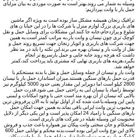
وسیله به شمار می روند.بهتر است به صورت موردی به بیان مزایای
حمل بار با وانت بپردازیم:
ترافیک زنجان همیشه مشکل ساز بوده است به ویژه اگر ماشین
های باربری بزرگ لوازم منزل یا شرکت ها را در این خیابا ن های
شلوغ و پرازدحام،جابه جا کنند.این مشکلات برای وسایل حمل و نقل
کوچک تری چون نیسان و وانت بار،به مراتب کمتر است.به همین
جهت شرکت های باربری و اتوبار زنجان جهت تسریع روند حمل و
نقل از وانت بار و نیسان بهره می برند.این نکته را باید در مد نظر
داشت که هرچه روند جابه جایی و حمل بارسریع تر انجام
بگیرد،هزینه های باربری نهایی که مشتری باید پرداخت کند،کمتر
خواهد شد.
وانت بار و نیسان از جمله وسایل حمل و نقل با بدنه مستحکم با
قدرت حمل بارهای سنگین هستند.میزان استاندارد حمل بار با نیسان
2800 کیلو است اما دوبرابر این مقدار یعنی حدود 5000 کیلوگرم نیز
توسط زامیاد یا نیسان آبی به راحتی حمل می شود.قدرت حمل
بالایی که نیسان از آن بهره مند است حتی با وجود امکانات و ایمنی
پایین این وسیله،باعث شده که از اوایل تولید تا به الان پرفروش ترین
و محبوب ترین وانت ایرانی باقی بماند.به همین جهت امکان حمل
بارهای سنگین با زامیاد 24 امکان پذیر است و این یکی دیگر از دلایل
محبوبیت این وسیله نقیله در شرکت های باربری است.
استحکام و جان سختی وانت پیکان نیز همواره باعث جذب و فروش
بالای این نوع وانت ایرانی بوده است.بدنه محکم و توانایی حمل 600
کیلوگرم بار به صورت استاندارد،از مزایای حمل بار با وانت پیکان