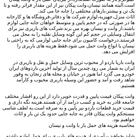
است.البته همانند نیسان،وانت پیکان نیز از این مقدار فراتر رفته و تا
یک تن و بیشتر،بارهای مختلفی را جابه جا می کند.
اثاث منزل،جهیزیه،لوازم شرکت ها و دفاتر،فروشگاه ها و کارخانه
ها در صورتی که در حجم پایین و متوسط خواهان جابه جایی لوازم
باشند،از وانت و نیسان بهره می برند.شرکت های باربری نیز برای
انتقال وسایلی در حجم کم این گونه وسایل نقلیه را به محل می
فرستند.درخواست کامیون برای جابه جایی لوازمی که به راحتی با
نیسان یا انواع وانت حمل می شود،فقط هزینه های باربری را
افزایش می دهد.
وانت باریا باردو از محبوب ترین وسایل حمل و نقل و باربری در
ایران به شمار می رود.چندین سال از تولید آخرین باردوهای ایران
خودرو می گذرد اما هنوز در خیابان و محله های زنجان به وفور
شاهد رفت و آمد و حضور این وسیله باربری محبوب و کارآمد
هستیم.
وانت پیکان قیمت پایین و قدرت خوبی دارد از این رو اقشار مختلف
جامعه قادر به خرید و کسب درامد از آن هستند.هزینه نگه داری و
قیمت خرید قطعات باردو نیز پایین و به صرفه است.به لطف شاسی
مستحکم وانت پیکان قادر به جابه جایی حدود یک تن بار و اثاث
خواهیم بود.
محاسبه هزینه های حمل بار با وانت و نیسان
شاید بخواهید برآوردی از هزینه های باربری برای حمل لوازم داشته