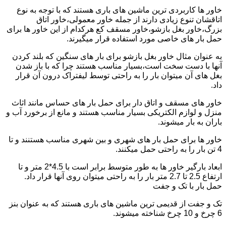
خاور ها کاربردی ترین ماشین های باری هستند که با توجه به نوع
اتاقشان تنوع زیادی دارند از جمله خاور معمولی،خاور اتاق
بزرگ،خاور بغل بازشو،خاور مسقف کع هرکدام از این خاور ها برای
حمل بار های خاصی مورد استفاده قرار میگیرند.
به عنوان مثال خاور بغل بازشو برای بار های سنگین که بلند کردن
آنها با دست سخت است،بسیار مناسب هستند چرا که با باز شدن
بغل های آن میتوان بار را به راحتی توسط لیفتراک درون آن قرار
داد.
خاور های مسقف و اتاق دار برای حمل بار های حساس مانند اثاث
منزل و لوازم الکتریکی بسیار مناسب هستند و مانع از برخورد آب و
باران به بار میشوند.
خاور ها برای حمل بار های شهری و بین شهری مناسب هستنند و تا
4 تن بار را به راحتی حمل میکنند.
ابعاد بارگیر خاور ها به طور متوسط برابر است با 4.5*2 متر و تا
ارتفاع 2.5 تا 2.7 متر بار را به راحتی میتوان روی آنها قرار داد.
حمل بار با تک و جفت
تک و جفت از قدیمی ترین ماشین های باری هستند که به عنوان بنز
6 چرخ و 10 چرخ شناخته میشوند.