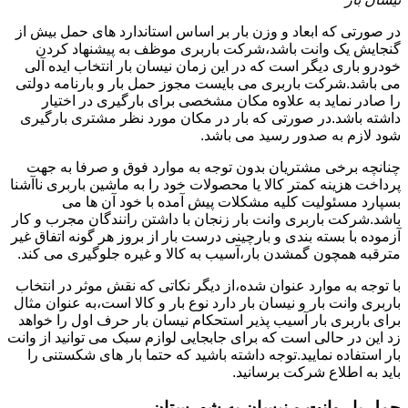
در صورتی که ابعاد و وزن بار بر اساس استاندارد های حمل بیش از
گنجایش یک وانت باشد،شرکت باربری موظف به پیشنهاد کردن
خودرو باری دیگر است که در این زمان نیسان بار انتخاب ایده آلی
می باشد.شرکت باربری می بایست مجوز حمل بار و بارنامه دولتی
را صادر نماید به علاوه مکان مشخصی برای بارگیری در اختیار
داشته باشد.در صورتی که بار در مکان مورد نظر مشتری بارگیری
شود لازم به صدور رسید می باشد.
چنانچه برخی مشتریان بدون توجه به موارد فوق و صرفا به جهت
پرداخت هزینه کمتر کالا یا محصولات خود را به ماشین باربری ناآشنا
بسپارد مسئولیت کلیه مشکلات پیش آمده با خود آن ها می
باشد.شرکت باربری وانت بار زنجان با داشتن رانندگان مجرب و کار
آزموده با بسته بندی و بارچینی درست بار از بروز هر گونه اتفاق غیر
مترقبه همچون گمشدن بار،آسیب به کالا و غیره جلوگیری می کند.
با توجه به موارد عنوان شده،از دیگر نکاتی که نقش موثر در انتخاب
باربری وانت بار و نیسان بار دارد نوع بار و کالا است،به عنوان مثال
برای باربری بار آسیب پذیر استحکام نیسان بار حرف اول را خواهد
زد این در حالی است که برای جابجایی لوازم سبک می توانید از وانت
بار استفاده نمایید.توجه داشته باشید که حتما بار های شکستنی را
باید به اطلاع شرکت برسانید.
حمل بار وانت و نیسان به شهرستان