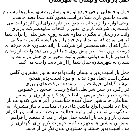
حمل و جابجایی برخی خرده لوازم و وسایل به شهرستان ها مستلزم
انتخاب ماشین باری سبک تر است،تصور کنید شما قصد جابجایی
برخی لوازم را از زنجان به جنوب را دارید برای این کار در ابتدا می
بایست یک شرکت باربری معتبر را انتخاب نمایید.شرکت باربری
وانت بار زنجان با پیگیری مداوم شبانه روزی،شرایطی را برای شما
فراهم نموده که بتوانید لوازم خود را از هرگوشه کشور به مکانی
دیگر انتقال دهید،همچنین این شرکت با ارائه مشاوره های حرفه ای
درست ترین انتخاب را پیش روی شما قرار می دهد.وانت بار زنجان
با صدور بارنامه دولتی معتبر و ثبت مجوز برای حمل بار وانت و
نیسان به شهرستان،خیال شما را از هر بابت راحت می کند.
حمل بار آسیب پذیر با نیسان وانت با توجه به نیاز مشتریان گاهی
ممکن است حمل مواد غذایی و مواد آسیب پذیر همچون
شیشه،گیاهان،حیوانات و… بر عهده شرکت های باربری
قرارگیرد.در چنین شرایطی،اطلاع رسانی صحیح در خصوص
محتویات بار نقش مهمی را ایفا خواهد کرد و باربری بر اساس
استاندارد ها ماشین حمل کننده متناسب را اعزام می کند.وانت بار
زنجان با داشتن انواع ماشین های باری متناسب با نیاز مشتریان به
سادگی می تواند در این زمینه فعالیت مثبت داشته باشد و با اعزام
نیسان بار و وانت بار امنیت حمل مواد از مبدا تا مقصد را فراهم
نماید.این ماشین ها مجهز به کلیه تجهیزات لازم برای نگهداری از
مواد آسیب پذیر هستند و مشتریان بدون نگرانی از فاسد