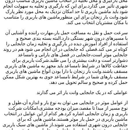
محل بارگیری و محل تخلیه در انتخاب ماشین باربری مناسب درون
شهری تاثیر می گذارد.برای این که بارگیری و تخلیه به سهولت انجام
شود باید ماشین باربری تا حد امکان نزدیک به محل مورد نظر پارک
شود.وانت بار زنجان برای این منظورماشین های باربری را متناسب
با مکان مشتریان انتخاب می کند.
سرعت حمل و نقل به مسافت حمل بار،مهارت راننده و آشنایی آن
با مسیرهای درون شهر بستگی دارد.البته بسته بندی صحیح و
استفاده از افراد آموزش دیده در بارگیری و تخلیه زمان جابجایی را
کوتاه تر می کند.فصلی که جابجایی در آن انجام می شود هم در روند
جابجایی موثر است،جابجایی در فصل های بارانی و نامساعد
دشوارتر است و دقت بیشتری را می طلبد.شرکت باربری برای
حفاظت کالاها در شرایط نامساعد باید مجهز به ماشین های باربری
مسقف باشند.وانت بار زنجان با دارا بودن انواع ماشین های باربری
مسقف بارهای شما در شرایط نامساعد جوی به بهترین شکل ممکن
حمل کرده و صحیح و سالم تحویل می دهد.
عواملی که در یک جابجایی وانت بار اثر می گذارند
از عوامل موثر در جابجایی می توان به نوع بار و اندازه آن،طول و
نوع مسیر از مبدا تا مقصد،میزان بودجه مشتری،امکانات شرکت
باربری و زمان جابجایی اشاره کرد.هر کدام از این عوامل در انتخاب
ماشین باربری در حمل بار موثر هستند.ماشین هایی که برای
جابجایی درون شهری استفاده می شوند،از ماشین های سبک باربری