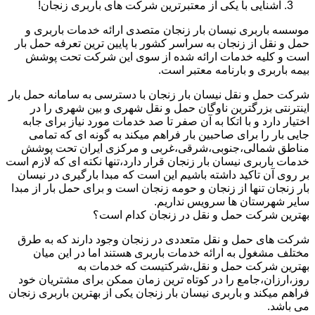
آشنایی با یکی از معتبرترین شرکت های باربری زنجان!
موسسه باربری نیسان بار زنجان متصدی ارائه خدمات باربری و
حمل و نقل از زنجان به سراسر کشور با پایین ترین تعرفه حمل بار
است و کلیه خدمات ارائه شده از سوی این شرکت تحت پوشش
بیمه باربری و بارنامه معتبر است.
شرکت حمل و نقل نیسان بار زنجان با دسترسی به سامانه حمل بار
اینترنتی بزرگترین ناوگان حمل و نقل شهری و بین شهری را در
اختیار دارد و با اتکا به آن صفر تا صد خدمات مورد نیاز برای جابه
جایی بار را برای صاحبین بار فراهم میکند به گونه ای که تمامی
مناطق شمالی،جنوبی،شرقی،غربی و مرکزی ایران تحت پوشش
خدمات باربری نیسان بار زنجان قرار دارد،تنها نکته ای که لازم است
بر روی آن تاکید داشته باشیم این است که مبدا بارگیری در نیسان
بار زنجان تنها از زنجان و حومه زنجان است و برای حمل بار از مبدا
سایر شهرستان ها سرویس نداریم.
بهترین شرکت حمل و نقل در زنجان کدام است؟
شرکت های حمل و نقل متعددی در زنجان وجود دارند که به طرق
مختلف مشغول به ارائه خدمات باربری هستند اما در این میان
بهترین شرکت حمل و نقل،شرکتیست که خدمات به
روز،ارزان،جامع را در کوتاه ترین زمان ممکن برای مشتریان خود
فراهم میکند و باربری نیسان بار زنجان یکی از بهترین باربری زنجان
می باشد.