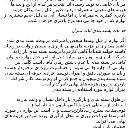
مزایای خاصی به تولید رسیده اند.انتخاب هر کدام از این وانت ها
هزینه های معینی به همراه دارد.به طور مثال وانت پیکان هزینه
باربری کمتری به همراه دارد اما نیسان آبی به دلیل حجم بیشتری از
لوازم که در خود جا می دهد،نرخ بالاتری خواهد داشت.
خدمات بسته بندی اثاث منزل
اگر لوازم از قبل توسط شخص یا شرکت مربوطه بسته بندی شده
باشند مقداری در هزینه های نهایی باربری با نیسان و وانت در زنجان
کاسته خواهد شد.اما گاهی کارفرما پروسه بسته بندی بار را به
شرکت باربری و اتوبار می سپارد.دلیل این امر عدم مهارت و توان
کافی در بسته بندی یا عدم داشتن زمان کافی است.گاهی نیز
لوازمی که جابه جا می شوند از حساسیت ویژه ای برخوردار هستند
و باید به صورتی دقیق و اصولی توسط افرادی حرفه ای بسته بندی
شوند.بسته بندی،پیچیدن و جمع کردن لوازم توسط کادر شرکت
باربری بر روی هزینه های نهایی تاثیرگذار است.
میزان لوازم مورد استفاده در بسته بندی
در طول بسته بندی و بارگیری بار داخل نیسان و وانت نیاز به
استفاده از وسایلی چون نایلکس،نایلون حبابدار،انواع
فوم،طناب،استرچ رپ،کارتن،چسپ و … است.این لوازم در صورتی
که توسط شرکت باربری به محل بارگیری آورده شود،بر هزینه های
نهایی می افزاید.
چیدمان بار و اثاث