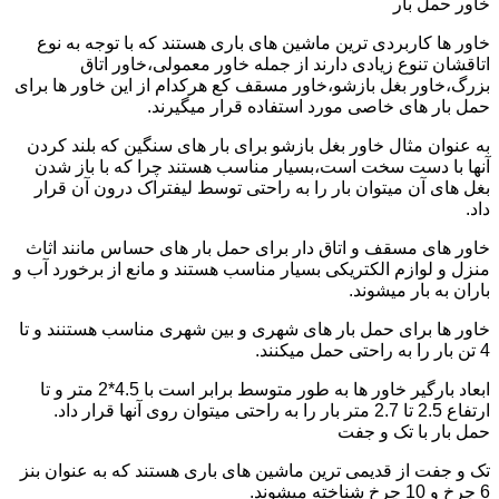
خاور حمل بار
خاور ها کاربردی ترین ماشین های باری هستند که با توجه به نوع
اتاقشان تنوع زیادی دارند از جمله خاور معمولی،خاور اتاق
بزرگ،خاور بغل بازشو،خاور مسقف کع هرکدام از این خاور ها برای
حمل بار های خاصی مورد استفاده قرار میگیرند.
به عنوان مثال خاور بغل بازشو برای بار های سنگین که بلند کردن
آنها با دست سخت است،بسیار مناسب هستند چرا که با باز شدن
بغل های آن میتوان بار را به راحتی توسط لیفتراک درون آن قرار
داد.
خاور های مسقف و اتاق دار برای حمل بار های حساس مانند اثاث
منزل و لوازم الکتریکی بسیار مناسب هستند و مانع از برخورد آب و
باران به بار میشوند.
خاور ها برای حمل بار های شهری و بین شهری مناسب هستنند و تا
4 تن بار را به راحتی حمل میکنند.
ابعاد بارگیر خاور ها به طور متوسط برابر است با 4.5*2 متر و تا
ارتفاع 2.5 تا 2.7 متر بار را به راحتی میتوان روی آنها قرار داد.
حمل بار با تک و جفت
تک و جفت از قدیمی ترین ماشین های باری هستند که به عنوان بنز
6 چرخ و 10 چرخ شناخته میشوند.