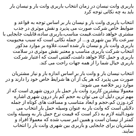
باربری وانت نیسان در زمان انتخاب باربری وانت بار و نیسان بار
باید به چه نکاتی توجه کرد
انتخاب باربری وانت بار و نیسان بار بر اساس توجه به قواعد و
ضوابط خاص شرکت صورت می پذیرد و نقش موثری در جذب
مشتری خواهد داشت.قیمت مناسب،باربری ساده،قابلیت جابجایی با
سرعت بالا بین شهری و… از جمله نکاتی است که سبب محبوبیت
باربری وانت بار و نیسان بار شده است.علاوه بر موارد مذکور
انتخاب شرکت باربری مناسب و معتبر نقش موثری در سلامت
باربری و حمل کالا خواهد داشت،گفتنی است که اعتبار شرکت
باربری خیال شما را از همه جهات راحت می کند.
انتخاب نیسان بار و وانت بار بر اساس اندازه بار و نیاز مشتریان
صورت می پذیرد که هر یک از آن ها شرایط خاص خود را دارند و در
موارد زیر خلاصه می شوند:
معمولا بیشترین کاربرد وانت بار حمل بار درون شهری است که از
مهم ترین دلیل آن می توان به حجم کم بار درون شهری اشاره
کرد.وزن کم،حجم و ابعاد متناسب و مسافت های کوتاه از جمله
دلایلی است که وانت بار به عنوان وسیله حمل بار انتخاب می
شود.البته لازم به ذکر است که قیمت نرخ حمل بار به وسیله وانت
کمتر از نیسان است و همین امر سبب شده که معمولا افراد و
مشتریان برای جابجایی و باربری بین شهری وانت بار را انتخاب
نمایند.