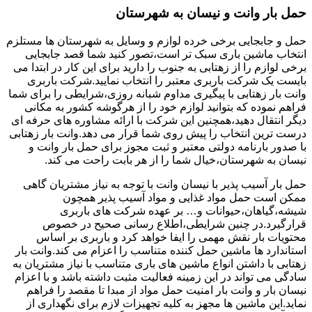
حمل بار وانت و نیسان به شهرستان
حمل و جابجایی برخی خرده لوازم و وسایل به شهرستان ها مستلزم
انتخاب ماشین باری سبک تر است،تصور کنید شما قصد جابجایی
برخی لوازم را از زهتابی به جنوب را دارید برای این کار در ابتدا می
بایست یک شرکت باربری معتبر را انتخاب نمایید.شرکت باربری
وانت بار زهتابی با پیگیری مداوم شبانه روزی،شرایطی را برای شما
فراهم نموده که بتوانید لوازم خود را از هرگوشه کشور به مکانی
دیگر انتقال دهید،همچنین این شرکت با ارائه مشاوره های حرفه ای
درست ترین انتخاب را پیش روی شما قرار می دهد.وانت بار زهتابی
با صدور بارنامه دولتی معتبر و ثبت مجوز برای حمل بار وانت و
نیسان به شهرستان،خیال شما را از هر بابت راحت می کند.
حمل بار آسیب پذیر با نیسان وانت با توجه به نیاز مشتریان گاهی
ممکن است حمل مواد غذایی و مواد آسیب پذیر همچون
شیشه،گیاهان،حیوانات و… بر عهده شرکت های باربری
قرارگیرد.در چنین شرایطی،اطلاع رسانی صحیح در خصوص
محتویات بار نقش مهمی را ایفا خواهد کرد و باربری بر اساس
استاندارد ها ماشین حمل کننده متناسب را اعزام می کند.وانت بار
زهتابی با داشتن انواع ماشین های باری متناسب با نیاز مشتریان به
سادگی می تواند در این زمینه فعالیت مثبت داشته باشد و با اعزام
نیسان بار و وانت بار امنیت حمل مواد از مبدا تا مقصد را فراهم
نماید.این ماشین ها مجهز به کلیه تجهیزات لازم برای نگهداری از