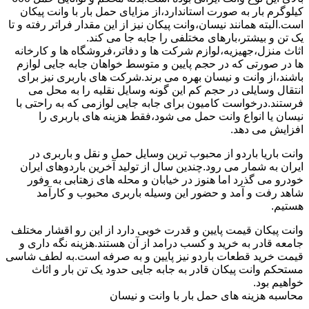
کیلوگرم بار به صورت استاندارد،از مزایای حمل بار با وانت پیکان
است.البته همانند نیسان،وانت پیکان نیز از این مقدار فراتر رفته و تا
یک تن و بیشتر،بارهای مختلفی را جابه جا می کند.
اثاث منزل،جهیزیه،لوازم شرکت ها و دفاتر،فروشگاه ها و کارخانه
ها در صورتی که در حجم پایین و متوسط خواهان جابه جایی لوازم
باشند،از وانت و نیسان بهره می برند.شرکت های باربری نیز برای
انتقال وسایلی در حجم کم این گونه وسایل نقلیه را به محل می
فرستند.درخواست کامیون برای جابه جایی لوازمی که به راحتی با
نیسان یا انواع وانت حمل می شود،فقط هزینه های باربری را
افزایش می دهد.
وانت باریا باردو از محبوب ترین وسایل حمل و نقل و باربری در
ایران به شمار می رود.چندین سال از تولید آخرین باردوهای ایران
خودرو می گذرد اما هنوز در خیابان و محله های زهتابی به وفور
شاهد رفت و آمد و حضور این وسیله باربری محبوب و کارآمد
هستیم.
وانت پیکان قیمت پایین و قدرت خوبی دارد از این رو اقشار مختلف
جامعه قادر به خرید و کسب درامد از آن هستند.هزینه نگه داری و
قیمت خرید قطعات باردو نیز پایین و به صرفه است.به لطف شاسی
مستحکم وانت پیکان قادر به جابه جایی حدود یک تن بار و اثاث
خواهیم بود.
محاسبه هزینه های حمل بار با وانت و نیسان