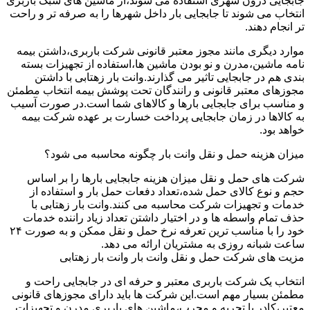
جابجایی درون شهری استفاده می شوند،از ماشین های سبک باربری
انتخاب می شوند تا جابجایی بار داخل شهرها را به صرفه تر و راحت
تر انجام دهند.
موارد دیگری مانند مجوز معتبر قانونی شرکت باربری،داشتن بیمه
نامه ماشین،مدرن و نو بودن ماشین ها،استفاده از تجهیزات بسته
بندی هم در جابجایی تاثیر می گذارند.وانت بار زهتابی با داشتن
مجوزهای معتبر قانونی و رانندگان تحت پوشش بیمه انتخاب مطمئن
و مناسب برای جابجایی بارها و کالاهای شما است.در صورت آسیب
به کالاها در زمان جابجایی پرداخت خسارت بر عهده شرکت بیمه
خواهد بود.
میزان هزینه حمل و نقل وانت بار چگونه محاسبه می شود؟
شرکت های حمل و نقل میزان هزینه جابجایی بارها را بر اساس
حجم و نوع کالای حمل شده،تعداد دفعات حمل بار و استفاده از
خدمات و تجهیزات شرکت محاسبه می کنند.وانت بار زهتابی با
حذف تمام واسطه ها و در اختیار داشتن تعداد زیاد راننده خدمات
خود را با مناسب ترین تعرفه نرخ حمل و نقل ممکن و به صورت ۲۴
ساعت شبانه روزی به مشتریان ارائه می دهد.
مزیت های شرکت حمل و نقل وانت بار وانت بار زهتابی
انتخاب یک شرکت باربری معتبر و حرفه ای در جابجایی راحت و
مطمئن بسیار مهم است.این شرکت ها باید دارای مجوزهای قانونی
معتبر،کادر با تجربه و مجرب،ماشین های باربری مدرن و تجهیزات