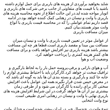
شاید بخواهید برآوردی از هزینه های باربری برای حمل لوازم داشته
باشید یا با قیمت های متفاوتی از جانب برخی شرکت های باربری و
اتوبار مواجه شده اید.در این حالت اطلاع از نحوه محاسبه هزینه های
باربری با وانت و نیسان در زهتابی کمک کننده خواهد بود.در ادامه
قصد داریم تمام عواملی را که در محاسبه قیمت باربری با انواع
وانت موثر هستند،بیان کنیم.
میزان مسافت باربری
از عوامل موثر در تعیین قیمت باربری با وانت و نیسان،میزان
مسافت بین مبدا و مقصد باربری است.قطعا هر چه این مسافت
بیشتر باشد هزینه باربری نیز افزایش خواهد یافت و برای مسافت
های کمتر هزینه کمتری را پرداخت خواهید کرد.
وضعیت آب و هوا
آب و هوای بارانی و برفی،پروسه حمل بار را به لحاظ بارگیری و
ترافیک سخت تر خواهد کرد.کارگران باید با احتیاط بیشتری لوازم را
جابه جا کنند و بارگیری و بسته بندی آن ها باید به گونه ای باشد که
در معرض خیس شدن قرار نگیرند.همه این عوامل باعث افزایش
سختی کار برای راننده یا کارگران می شود و از طرفی زمان
بیشتری نیز از آن ها خواهد گرفت.در این شرایط افزایش هزینه های
باربری نهایی با وانت و نیسان در زهتابی امری طبیعی است.
نوع وانت انتخابی
تنوع وانت در چندسال خیر در ایران بیشتر شده است و جدا از وانت