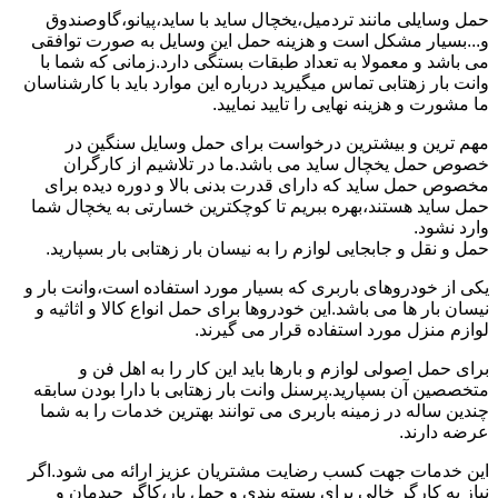
حمل وسایلی مانند تردمیل،یخچال ساید با ساید،پیانو،گاوصندوق
و...بسیار مشکل است و هزینه حمل این وسایل به صورت توافقی
می باشد و معمولا به تعداد طبقات بستگی دارد.زمانی که شما با
وانت بار زهتابی تماس میگیرید درباره این موارد باید با کارشناسان
ما مشورت و هزینه نهایی را تایید نمایید.
مهم ترین و بیشترین درخواست برای حمل وسایل سنگین در
خصوص حمل یخچال ساید می باشد.ما در تلاشیم از کارگران
مخصوص حمل ساید که دارای قدرت بدنی بالا و دوره دیده برای
حمل ساید هستند،بهره ببریم تا کوچکترین خسارتی به یخچال شما
وارد نشود.
حمل و نقل و جابجایی لوازم را به نیسان بار زهتابی بار بسپارید.
یکی از خودروهای باربری که بسیار مورد استفاده است،وانت بار و
نیسان بار ها می باشد.این خودروها برای حمل انواع کالا و اثاثیه و
لوازم منزل مورد استفاده قرار می گیرند.
برای حمل اصولی لوازم و بارها باید این کار را به اهل فن و
متخصصین آن بسپارید.پرسنل وانت بار زهتابی با دارا بودن سابقه
چندین ساله در زمینه باربری می توانند بهترین خدمات را به شما
عرضه دارند.
این خدمات جهت کسب رضایت مشتریان عزیز ارائه می شود.اگر
نیاز به کارگر خالی برای بسته بندی و حمل بار،کاگر چیدمان و