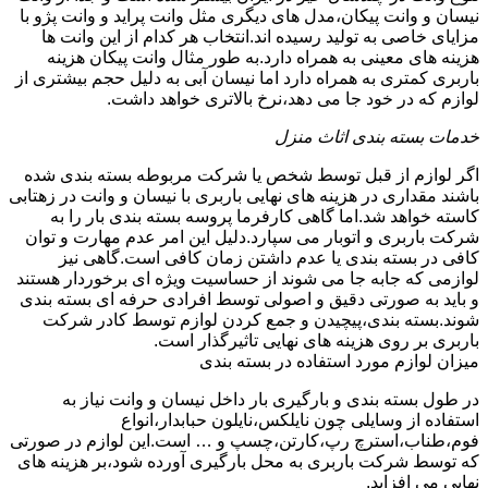
نیسان و وانت پیکان،مدل های دیگری مثل وانت پراید و وانت پژو با
مزایای خاصی به تولید رسیده اند.انتخاب هر کدام از این وانت ها
هزینه های معینی به همراه دارد.به طور مثال وانت پیکان هزینه
باربری کمتری به همراه دارد اما نیسان آبی به دلیل حجم بیشتری از
لوازم که در خود جا می دهد،نرخ بالاتری خواهد داشت.
خدمات بسته بندی اثاث منزل
اگر لوازم از قبل توسط شخص یا شرکت مربوطه بسته بندی شده
باشند مقداری در هزینه های نهایی باربری با نیسان و وانت در زهتابی
کاسته خواهد شد.اما گاهی کارفرما پروسه بسته بندی بار را به
شرکت باربری و اتوبار می سپارد.دلیل این امر عدم مهارت و توان
کافی در بسته بندی یا عدم داشتن زمان کافی است.گاهی نیز
لوازمی که جابه جا می شوند از حساسیت ویژه ای برخوردار هستند
و باید به صورتی دقیق و اصولی توسط افرادی حرفه ای بسته بندی
شوند.بسته بندی،پیچیدن و جمع کردن لوازم توسط کادر شرکت
باربری بر روی هزینه های نهایی تاثیرگذار است.
میزان لوازم مورد استفاده در بسته بندی
در طول بسته بندی و بارگیری بار داخل نیسان و وانت نیاز به
استفاده از وسایلی چون نایلکس،نایلون حبابدار،انواع
فوم،طناب،استرچ رپ،کارتن،چسپ و … است.این لوازم در صورتی
که توسط شرکت باربری به محل بارگیری آورده شود،بر هزینه های
نهایی می افزاید.