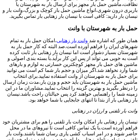
نظافت،ماشین حمل بار مجهز برای ارسال بار به شهرستان یا
باربری درون شهری،انواع ماشین حمل بار کوچک و بزرگ،وانت بار و
نیسان بار دارید: کافی است با نیسان بار زهتابی بار تماس بگیرید.
حمل بار به شهرستان با وانت
همان طور که اشاره شد
وانت بار زهتابی
،امکان حمل بار به تمام
شهرهای ایران را فراهم آورده است.صد البته که کار حمل بار به
شهرستان بسیار دشوار است اما نیسان بار زهتابی بار ثابت کرده
است به خوبی می تواند از پس این کار برآید.با بسته بندی اصولی و
ماشین های حمل بار مجهز کوچکترین خسارتی به لوازم و بارهای
شما وارد نخواهد شد.اگر میزان و حجم بار شما کم است می توانید
برای حمل بار به شهرستان از وانت استفاده نمایید.برای انتخاب
ماشین حمل بار به شهرستان باید حجم و وزن بار،مدت زمان ارسال
را درنظر بگیرید و بهترین گزینه را انتخاب نمایید.مشاوران ما در این
زمینه شما را راهنمایی خواهند کرد پس خیالتان راحت باشد.نیسان
بار زهتابی بار از بتدا تا انتهای جابجایی با شما خواهد بود.
وانت بار تلفنی و ارزان در زهتابی
نیسان بار زهتابی بار امکان وانت بار تلفنی را هم برای مشتریان خود
فراهم آورده است.با یک تماس کافی است تا نیروهای ما در محل
حاضر شوند و در امر اسباب کشی یاری رسان شما باشند.وانت بار
تلفنی در تمام مناطق زهتابی دارای شعبه می باشد و تمام خدمات