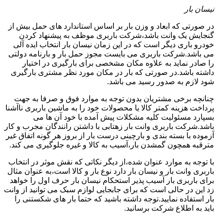
نیسان بار
در صورتی که ابعاد و وزن بار بر اساس استاندارد های حمل بیش از
گنجایش یک وانت باشد،شرکت باربری موظف به پیشنهاد کردن
خودرو باری دیگر است که در این زمان نیسان بار انتخاب ایده آلی
می باشد.شرکت باربری می بایست مجوز حمل بار و بارنامه دولتی
را صادر نماید به علاوه مکان مشخصی برای بارگیری در اختیار
داشته باشد.در صورتی که بار در مکان مورد نظر مشتری بارگیری
شود لازم به صدور رسید می باشد.
چنانچه برخی مشتریان بدون توجه به موارد فوق و صرفا به جهت
پرداخت هزینه کمتر کالا یا محصولات خود را به ماشین باربری ناآشنا
بسپارد مسئولیت کلیه مشکلات پیش آمده با خود آن ها می
باشد.شرکت باربری وانت بار زهتابی با داشتن رانندگان مجرب و کار
آزموده با بسته بندی و بارچینی درست بار از بروز هر گونه اتفاق غیر
مترقبه همچون گمشدن بار،آسیب به کالا و غیره جلوگیری می کند.
با توجه به موارد عنوان شده،از دیگر نکاتی که نقش موثر در انتخاب
باربری وانت بار و نیسان بار دارد نوع بار و کالا است،به عنوان مثال
برای باربری بار آسیب پذیر استحکام نیسان بار حرف اول را خواهد
زد این در حالی است که برای جابجایی لوازم سبک می توانید از وانت
بار استفاده نمایید.توجه داشته باشید که حتما بار های شکستنی را
باید به اطلاع شرکت برسانید.