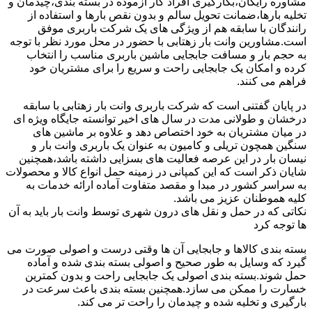
مشاوره رایگان،بکارگیری افراد کار آزموده در بسته بندی،چیدمان و
تخلیه بارها،ضمانت تحویل سالم و بدون نقص بارها و استفاده از
رانندگان با سابقه هم از ویژگی های یک شرکت باربری موفق
است.مشاورین وانت بار زهتابی با حضور در محل مورد نظر با توجه
به حجم بار و مسافت جابجایی ماشین باربری مناسب را انتخاب
کرده و امکان یک جابجایی راحت و سریع را برای مشتریان خود
فراهم می کنند.
در پایان گفتنی است که شرکت باربری وانت بار زهتابی با سابقه
درخشان و طولانی مدت در سال های اخیر توانسته جایگاه ویژه ای
در میان مشتریان به خود اختصاص دهد و علاوه بر ماشین های
سنگین همچون تریلی و کامیون به عنوان یک باربری وانت بار و
نیسان بار در این عرصه فعالیت های بسزایی داشته باشد،همچنین
شایان ذکر است که این کمپانی در زمینه حمل انواع کالا و محصولات
به سراسر کشور در مبدا و مقصد متفاوت آماده ارائه خدمات به
کلیه هموطنان عزیز می باشد.
نکاتی که در حمل و نقل های درون شهری توسط وانت بار باید به آن
ها توجه کرد
بسته بندی کالاها و جابجایی آن ها وقتی درست و اصولی صورت می
گیرد که وسایل به طور صحیح و اصولی بسته بندی شده و آماده
حمل شوند.بسته بندی اصولی یک جابجایی راحت و بدون کمترین
خسارت را ممکن می سازد.همچنین بسته بندی باعث سرعت در
بارگیری و تخلیه شده و چیدمان را راحت تر می کند.