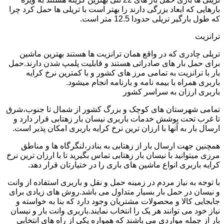
بارهایی که ابعاد بزرگی دارند را بهتر است با تریلی ها حمل کرد چرا
که طول بارگیر تریلی حدودا 12.5 متر است.
ترانزیت
تریلی چادری که در واقع همان ترانزیت ها هستند بهترین ماشین
برای حمل بار های صادراتی هستند و قابلیت پلمپ شدن دارند.حمل
بار با ترانزیت به تمامی مرز های کشور و با کمترین نرخ کرایه
باربری همراه با بیمه نامه و بارنامه انجام میشود.
باربری ارزان به سراسر کشور
تمامی شهرستان های کوچک و بزرگ کشور از شمال تا جنوب،شرق
تا غرب تحت پوشش خدمات باربری نیسان بار زهتابی قرار دارد و
ارسال بار به آنها با ارزان ترین نرخ کرایه باربری امکان پذیر است.
همچنین جهت ارسال بار از زهتابی به بنادر،لنگرگاه ها و مناطق
مرزی میتوانید با نیسان بار زهتابی تماس بگیرید تا با ارزان ترین نرخ
کرایه باربری انواع ماشین های باری را در ختیارتان قرار دهد.
با توجه به نیاز مردم در زمینه حمل و نقل و باربری استفاده از وانت
و نیسان در حمل بار بسیار متداول می باشد.روش های زیادی برای
جابجایی کالا و محصولات مشتریان وجود دارد که بنا به خواسته و
نیاز خود می توانند هر یک را انتخاب نمایند.باربری وانت بار و نیسان
بار از جمله مواردی می باشند که همواره یکی از راه های انتخابی