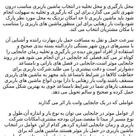
محل بارگیری و محل تخلیه در انتخاب ماشین باربری مناسب درون
شهری تاثیر می گذارد.برای این که بارگیری و تخلیه به سهولت انجام
شود باید ماشین باربری تا حد امکان نزدیک به محل مورد نظر پارک
شود.وانت بار زهتابی برای این منظورماشین های باربری را متناسب
با مکان مشتریان انتخاب می کند.
سرعت حمل و نقل به مسافت حمل بار،مهارت راننده و آشنایی آن
با مسیرهای درون شهر بستگی دارد.البته بسته بندی صحیح و
استفاده از افراد آموزش دیده در بارگیری و تخلیه زمان جابجایی را
کوتاه تر می کند.فصلی که جابجایی در آن انجام می شود هم در روند
جابجایی موثر است،جابجایی در فصل های بارانی و نامساعد
دشوارتر است و دقت بیشتری را می طلبد.شرکت باربری برای
حفاظت کالاها در شرایط نامساعد باید مجهز به ماشین های باربری
مسقف باشند.وانت بار زهتابی با دارا بودن انواع ماشین های باربری
مسقف بارهای شما در شرایط نامساعد جوی به بهترین شکل ممکن
حمل کرده و صحیح و سالم تحویل می دهد.
عواملی که در یک جابجایی وانت بار اثر می گذارند
از عوامل موثر در جابجایی می توان به نوع بار و اندازه آن،طول و
نوع مسیر از مبدا تا مقصد،میزان بودجه مشتری،امکانات شرکت
باربری و زمان جابجایی اشاره کرد.هر کدام از این عوامل در انتخاب
ماشین باربری در حمل بار موثر هستند.ماشین هایی که برای