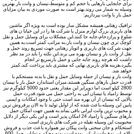
برای جابجایی بارهایی با حجم کم و متوسط،نیسان و وانت بار بهترین
وسیله به شمار می روند.بهتر است به صورت موردی به بیان مزایای
حمل بار با وانت بپردازیم:
ترافیک زهتابی همیشه مشکل ساز بوده است به ویژه اگر ماشین
های باربری بزرگ لوازم منزل یا شرکت ها را در این خیابا ن های
شلوغ و پرازدحام،جابه جا کنند.این مشکلات برای وسایل حمل و نقل
کوچک تری چون نیسان و وانت بار،به مراتب کمتر است.به همین
جهت شرکت های باربری و اتوبار زهتابی جهت تسریع روند حمل و
نقل از وانت بار و نیسان بهره می برند.این نکته را باید در مد نظر
داشت که هرچه روند جابه جایی و حمل بارسریع تر انجام
بگیرد،هزینه های باربری نهایی که مشتری باید پرداخت کند،کمتر
خواهد شد.
وانت بار و نیسان از جمله وسایل حمل و نقل با بدنه مستحکم با
قدرت حمل بارهای سنگین هستند.میزان استاندارد حمل بار با نیسان
2800 کیلو است اما دوبرابر این مقدار یعنی حدود 5000 کیلوگرم نیز
توسط زامیاد یا نیسان آبی به راحتی حمل می شود.قدرت حمل
بالایی که نیسان از آن بهره مند است حتی با وجود امکانات و ایمنی
پایین این وسیله،باعث شده که از اوایل تولید تا به الان پرفروش ترین
و محبوب ترین وانت ایرانی باقی بماند.به همین جهت امکان حمل
بارهای سنگین با زامیاد 24 امکان پذیر است و این یکی دیگر از دلایل
محبوبیت این وسیله نقیله در شرکت های باربری است.
استحکام و جان سختی وانت پیکان نیز همواره باعث جذب و فروش
بالای این نوع وانت ایرانی بوده است.بدنه محکم و توانایی حمل 600