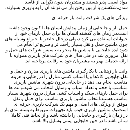
مواد آسیب پذیر هستند و مشتریان بدون نگرانی از فاسد
شدن،شکستن یا از بین رفتن بار می توانند آن را به باربری بسپارند.
ویژگی های یک شرکت وانت بار حرفه ای
حمل بار و جابجایی از زمان پیدایش انسان ها تا کنون وجود داشته
است.در زمان های گذشته انسان ها برای حمل بارهای خود از
حیوانات استفاده می کردند،ولی درحال حاضر با اختراع وسیله های
چون ماشین حمل و نقل بسیار راحت تر و سریع تر انجام می
شود.ایده جابجایی با ماشین ها منجر به تاسیس شرکت های حمل و
نقل امروزی شد.در طی سال های شرکت های باربری همواره با
ارائه خدمات بهتر به مشتریان خود به رقابت پرداخته اند.
وانت بار زهتابی با بکارگیری ماشین های باربری مدرن و حمل و
نقل،جابجایی کالاها و یا اسباب کشی منازل را درزهتابی با هزینه
مناسب انجام می دهد.در جابجایی درون شهری ماشین باربری
متناسب با حجم و تعداد اسباب و وسایل انتخاب می شود.وانت ها
برای حمل بارهای سبک و اسباب کشی منازل درون شهرها بسیار
مناسب هستند.انتخاب ماشین باربری مناسب برای حمل و نقل
موفق از ویژگی های اصلی و مهم یک شرکت باربری حرفه ای
است.یک ماشین باربری خوب باید تجهیزات مربوط به بسته بندی بار
در زمان بارگیری و جابجایی را داشته باشد و از لحاظ فنی کاملا
سالم باشد تا در حین جابجایی ایمنی وسایل بالا باشد.