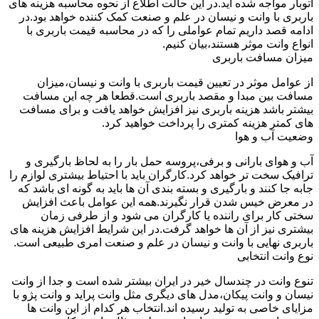
اتوبار مواجه شده اید.در این حالت اطلاع از نحوه محاسبه هزینه های
باربری با وانت و نیسان در علم و صنعت کمک کننده خواهد بود.در
ادامه قصد داریم تمام عواملی را که در محاسبه قیمت باربری با
انواع وانت موثر هستند،بیان کنیم.
میزان مسافت باربری
از عوامل موثر در تعیین قیمت باربری با وانت و نیسان،میزان
مسافت بین مبدا و مقصد باربری است.قطعا هر چه این مسافت
بیشتر باشد هزینه باربری نیز افزایش خواهد یافت و برای مسافت
های کمتر هزینه کمتری را پرداخت خواهید کرد.
وضعیت آب و هوا
آب و هوای بارانی و برفی،پروسه حمل بار را به لحاظ بارگیری و
ترافیک سخت تر خواهد کرد.کارگران باید با احتیاط بیشتری لوازم را
جابه جا کنند و بارگیری و بسته بندی آن ها باید به گونه ای باشد که
در معرض خیس شدن قرار نگیرند.همه این عوامل باعث افزایش
سختی کار برای راننده یا کارگران می شود و از طرفی زمان
بیشتری نیز از آن ها خواهد گرفت.در این شرایط افزایش هزینه های
باربری نهایی با وانت و نیسان در علم و صنعت امری طبیعی است.
نوع وانت انتخابی
تنوع وانت در چندسال خیر در ایران بیشتر شده است و جدا از وانت
نیسان و وانت پیکان،مدل های دیگری مثل وانت پراید و وانت پژو با
مزایای خاصی به تولید رسیده اند.انتخاب هر کدام از این وانت ها