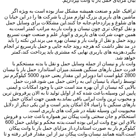
بیان مزایای حمل بار با وانت بپردازیم:
ترافیک علم و صنعت همیشه مشکل ساز بوده است به ویژه اگر
ماشین های باربری بزرگ لوازم منزل یا شرکت ها را در این خیابا ن
های شلوغ و پرازدحام،جابه جا کنند.این مشکلات برای وسایل حمل
و نقل کوچک تری چون نیسان و وانت بار،به مراتب کمتر است.به
همین جهت شرکت های باربری و اتوبار علم و صنعت جهت تسریع
روند حمل و نقل از وانت بار و نیسان بهره می برند.این نکته را باید
در مد نظر داشت که هرچه روند جابه جایی و حمل بارسریع تر انجام
بگیرد،هزینه های باربری نهایی که مشتری باید پرداخت کند،کمتر
خواهد شد.
وانت بار و نیسان از جمله وسایل حمل و نقل با بدنه مستحکم با
قدرت حمل بارهای سنگین هستند.میزان استاندارد حمل بار با نیسان
2800 کیلو است اما دوبرابر این مقدار یعنی حدود 5000 کیلوگرم نیز
توسط زامیاد یا نیسان آبی به راحتی حمل می شود.قدرت حمل
بالایی که نیسان از آن بهره مند است حتی با وجود امکانات و ایمنی
پایین این وسیله،باعث شده که از اوایل تولید تا به الان پرفروش ترین
و محبوب ترین وانت ایرانی باقی بماند.به همین جهت امکان حمل
بارهای سنگین با زامیاد 24 امکان پذیر است و این یکی دیگر از دلایل
محبوبیت این وسیله نقیله در شرکت های باربری است.
استحکام و جان سختی وانت پیکان نیز همواره باعث جذب و فروش
بالای این نوع وانت ایرانی بوده است.بدنه محکم و توانایی حمل 600
کیلوگرم بار به صورت استاندارد،از مزایای حمل بار با وانت پیکان
است.البته همانند نیسان،وانت پیکان نیز از این مقدار فراتر رفته و تا