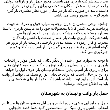
می باشد.شرکت باربری می بایست مجوز حمل بار و بارنامه دولتی
را صادر نماید به علاوه مکان مشخصی برای بارگیری در اختیار
داشته باشد.در صورتی که بار در مکان مورد نظر مشتری بارگیری
شود لازم به صدور رسید می باشد.
چنانچه برخی مشتریان بدون توجه به موارد فوق و صرفا به جهت
پرداخت هزینه کمتر کالا یا محصولات خود را به ماشین باربری ناآشنا
بسپارد مسئولیت کلیه مشکلات پیش آمده با خود آن ها می
باشد.شرکت باربری وانت بار علم و صنعت با داشتن رانندگان
مجرب و کار آزموده با بسته بندی و بارچینی درست بار از بروز هر
گونه اتفاق غیر مترقبه همچون گمشدن بار،آسیب به کالا و غیره
جلوگیری می کند.
با توجه به موارد عنوان شده،از دیگر نکاتی که نقش موثر در انتخاب
باربری وانت بار و نیسان بار دارد نوع بار و کالا است،به عنوان مثال
برای باربری بار آسیب پذیر استحکام نیسان بار حرف اول را خواهد
زد این در حالی است که برای جابجایی لوازم سبک می توانید از وانت
بار استفاده نمایید.توجه داشته باشید که حتما بار های شکستنی را
باید به اطلاع شرکت برسانید.
حمل بار وانت و نیسان به شهرستان
حمل و جابجایی برخی خرده لوازم و وسایل به شهرستان ها مستلزم
انتخاب ماشین باری سبک تر است،تصور کنید شما قصد جابجایی