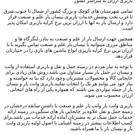
باربری ارزان به سراسر کشور
تمامی شهرستان های کوچک و بزرگ کشور از شمال تا جنوب،شرق
تا غرب تحت پوشش خدمات باربری نیسان بار علم و صنعت قرار
دارد و ارسال بار به آنها با ارزان ترین نرخ کرایه باربری امکان پذیر
است.
همچنین جهت ارسال بار از علم و صنعت به بنادر،لنگرگاه ها و
مناطق مرزی میتوانید با نیسان بار علم و صنعت تماس بگیرید تا با
ارزان ترین نرخ کرایه باربری انواع ماشین های باری را در ختیارتان
قرار دهد.
با توجه به نیاز مردم در زمینه حمل و نقل و باربری استفاده از وانت
و نیسان در حمل بار بسیار متداول می باشد.روش های زیادی برای
جابجایی کالا و محصولات مشتریان وجود دارد که بنا به خواسته و
نیاز خود می توانند هر یک را انتخاب نمایند.باربری وانت بار و نیسان
بار از جمله مواردی می باشند که همواره یکی از راه های انتخابی
ارزان محسوب می شوند.
باربری وانت بار وانت بار علم و صنعت با داشتن سابقه درخشان در
زمینه حمل و نقل علاوه بر جابجایی بار های سنگین،در زمینه ارائه
خدمات حمل سبک تر به مشتریان آماده ارائه خدمات می باشد.برای
کسب اطلاعات بیشتر در زمینه آشنایی با اصول اولیه باربری وانت
بار و نیسان بار با ما همراه باشید.