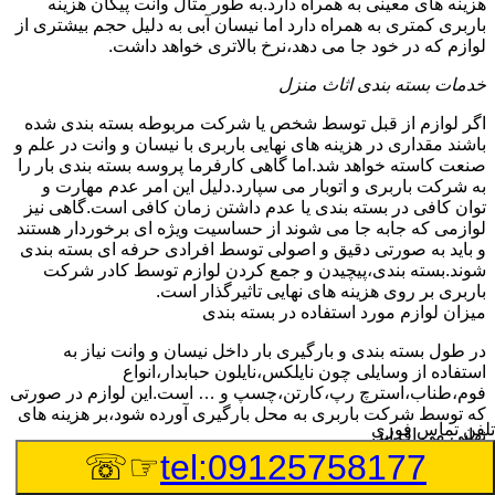
هزینه های معینی به همراه دارد.به طور مثال وانت پیکان هزینه
باربری کمتری به همراه دارد اما نیسان آبی به دلیل حجم بیشتری از
لوازم که در خود جا می دهد،نرخ بالاتری خواهد داشت.
خدمات بسته بندی اثاث منزل
اگر لوازم از قبل توسط شخص یا شرکت مربوطه بسته بندی شده
باشند مقداری در هزینه های نهایی باربری با نیسان و وانت در علم و
صنعت کاسته خواهد شد.اما گاهی کارفرما پروسه بسته بندی بار را
به شرکت باربری و اتوبار می سپارد.دلیل این امر عدم مهارت و
توان کافی در بسته بندی یا عدم داشتن زمان کافی است.گاهی نیز
لوازمی که جابه جا می شوند از حساسیت ویژه ای برخوردار هستند
و باید به صورتی دقیق و اصولی توسط افرادی حرفه ای بسته بندی
شوند.بسته بندی،پیچیدن و جمع کردن لوازم توسط کادر شرکت
باربری بر روی هزینه های نهایی تاثیرگذار است.
میزان لوازم مورد استفاده در بسته بندی
در طول بسته بندی و بارگیری بار داخل نیسان و وانت نیاز به
استفاده از وسایلی چون نایلکس،نایلون حبابدار،انواع
فوم،طناب،استرچ رپ،کارتن،چسپ و … است.این لوازم در صورتی
که توسط شرکت باربری به محل بارگیری آورده شود،بر هزینه های
تلفن تماس فوری
نهایی می افزاید.
چیدمان بار و اثاث
☞☏
tel:09125758177
گاهی لوازمی که توسط وانت و نیسان در علم و صنعت به نقاط