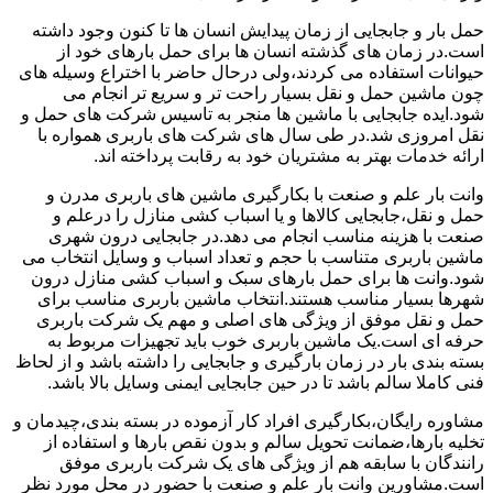
حمل بار و جابجایی از زمان پیدایش انسان ها تا کنون وجود داشته
است.در زمان های گذشته انسان ها برای حمل بارهای خود از
حیوانات استفاده می کردند،ولی درحال حاضر با اختراع وسیله های
چون ماشین حمل و نقل بسیار راحت تر و سریع تر انجام می
شود.ایده جابجایی با ماشین ها منجر به تاسیس شرکت های حمل و
نقل امروزی شد.در طی سال های شرکت های باربری همواره با
ارائه خدمات بهتر به مشتریان خود به رقابت پرداخته اند.
وانت بار علم و صنعت با بکارگیری ماشین های باربری مدرن و
حمل و نقل،جابجایی کالاها و یا اسباب کشی منازل را درعلم و
صنعت با هزینه مناسب انجام می دهد.در جابجایی درون شهری
ماشین باربری متناسب با حجم و تعداد اسباب و وسایل انتخاب می
شود.وانت ها برای حمل بارهای سبک و اسباب کشی منازل درون
شهرها بسیار مناسب هستند.انتخاب ماشین باربری مناسب برای
حمل و نقل موفق از ویژگی های اصلی و مهم یک شرکت باربری
حرفه ای است.یک ماشین باربری خوب باید تجهیزات مربوط به
بسته بندی بار در زمان بارگیری و جابجایی را داشته باشد و از لحاظ
فنی کاملا سالم باشد تا در حین جابجایی ایمنی وسایل بالا باشد.
مشاوره رایگان،بکارگیری افراد کار آزموده در بسته بندی،چیدمان و
تخلیه بارها،ضمانت تحویل سالم و بدون نقص بارها و استفاده از
رانندگان با سابقه هم از ویژگی های یک شرکت باربری موفق
است.مشاورین وانت بار علم و صنعت با حضور در محل مورد نظر