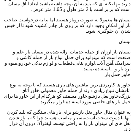
دارند تنها نکته ای که باید به آن توجه داشته باشید ابعاد اتاق نیسان
است که برابر است با 2 متر طول و 1.65 متر عرض.
نیسان ها معمولا به صورت روباز هستند اما بنا به درخواست صاحب
بار این امکان وجود دارد که بر روی بار چادر کشیده شود تا از خیس
شدن آن جلوگیری شود.
نیسان
نیسان بار ارزان از جمله خدمات ارائه شده در نیسان بار علم و
صنعت است که میتوانید برای حمل انواع بار از جمله کاشی و
سرامیک،آهن آلات،لوازم بنایی،قطعات و لوازم یدکی خودرو،میوه و
تره بار و....استفاده نمایید.
خاور حمل بار
خاور ها کاربردی ترین ماشین های باری هستند که با توجه به نوع
اتاقشان تنوع زیادی دارند از جمله خاور معمولی،خاور اتاق
بزرگ،خاور بغل بازشو،خاور مسقف کع هرکدام از این خاور ها برای
حمل بار های خاصی مورد استفاده قرار میگیرند.
به عنوان مثال خاور بغل بازشو برای بار های سنگین که بلند کردن
آنها با دست سخت است،بسیار مناسب هستند چرا که با باز شدن
بغل های آن میتوان بار را به راحتی توسط لیفتراک درون آن قرار
داد.