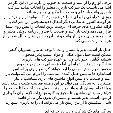
برخی لوازم را از علم و صنعت به جنوب را دارید برای این کار در
ابتدا می بایست یک شرکت باربری معتبر را انتخاب نمایید.شرکت
باربری وانت بار علم و صنعت با پیگیری مداوم شبانه
روزی،شرایطی را برای شما فراهم نموده که بتوانید لوازم خود را از
هرگوشه کشور به مکانی دیگر انتقال دهید،همچنین این شرکت با
ارائه مشاوره های حرفه ای درست ترین انتخاب را پیش روی شما
قرار می دهد.وانت بار علم و صنعت با صدور بارنامه دولتی معتبر و
ثبت مجوز برای حمل بار وانت و نیسان به شهرستان،خیال شما را از
هر بابت راحت می کند.
حمل بار آسیب پذیر با نیسان وانت با توجه به نیاز مشتریان گاهی
ممکن است حمل مواد غذایی و مواد آسیب پذیر همچون
شیشه،گیاهان،حیوانات و… بر عهده شرکت های باربری
قرارگیرد.در چنین شرایطی،اطلاع رسانی صحیح در خصوص
محتویات بار نقش مهمی را ایفا خواهد کرد و باربری بر اساس
استاندارد ها ماشین حمل کننده متناسب را اعزام می کند.وانت بار
علم و صنعت با داشتن انواع ماشین های باری متناسب با نیاز
مشتریان به سادگی می تواند در این زمینه فعالیت مثبت داشته باشد
و با اعزام نیسان بار و وانت بار امنیت حمل مواد از مبدا تا مقصد را
فراهم نماید.این ماشین ها مجهز به کلیه تجهیزات لازم برای نگهداری
از مواد آسیب پذیر هستند و مشتریان بدون نگرانی از فاسد
شدن،شکستن یا از بین رفتن بار می توانند آن را به باربری بسپارند.
ویژگی های یک شرکت وانت بار حرفه ای