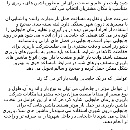
شود.وانت بار علم و صنعت برای این منظورماشین های باربری را
متناسب با مکان مشتریان انتخاب می کند.
سرعت حمل و نقل به مسافت حمل بار،مهارت راننده و آشنایی آن
با مسیرهای درون شهر بستگی دارد.البته بسته بندی صحیح و
استفاده از افراد آموزش دیده در بارگیری و تخلیه زمان جابجایی را
کوتاه تر می کند.فصلی که جابجایی در آن انجام می شود هم در روند
جابجایی موثر است،جابجایی در فصل های بارانی و نامساعد
دشوارتر است و دقت بیشتری را می طلبد.شرکت باربری برای
حفاظت کالاها در شرایط نامساعد باید مجهز به ماشین های باربری
مسقف باشند.وانت بار علم و صنعت با دارا بودن انواع ماشین های
باربری مسقف بارهای شما در شرایط نامساعد جوی به بهترین
شکل ممکن حمل کرده و صحیح و سالم تحویل می دهد.
عواملی که در یک جابجایی وانت بار اثر می گذارند
از عوامل موثر در جابجایی می توان به نوع بار و اندازه آن،طول و
نوع مسیر از مبدا تا مقصد،میزان بودجه مشتری،امکانات شرکت
باربری و زمان جابجایی اشاره کرد.هر کدام از این عوامل در انتخاب
ماشین باربری در حمل بار موثر هستند.ماشین هایی که برای
جابجایی درون شهری استفاده می شوند،از ماشین های سبک باربری
انتخاب می شوند تا جابجایی بار داخل شهرها را به صرفه تر و راحت
تر انجام دهند.