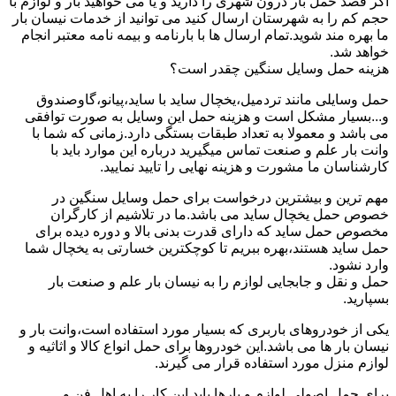
اگر قصد حمل بار درون شهری را دارید و یا می خواهید بار و لوازم با
حجم کم را به شهرستان ارسال کنید می توانید از خدمات نیسان بار
ما بهره مند شوید.تمام ارسال ها با بارنامه و بیمه نامه معتبر انجام
خواهد شد.
هزینه حمل وسایل سنگین چقدر است؟
حمل وسایلی مانند تردمیل،یخچال ساید با ساید،پیانو،گاوصندوق
و...بسیار مشکل است و هزینه حمل این وسایل به صورت توافقی
می باشد و معمولا به تعداد طبقات بستگی دارد.زمانی که شما با
وانت بار علم و صنعت تماس میگیرید درباره این موارد باید با
کارشناسان ما مشورت و هزینه نهایی را تایید نمایید.
مهم ترین و بیشترین درخواست برای حمل وسایل سنگین در
خصوص حمل یخچال ساید می باشد.ما در تلاشیم از کارگران
مخصوص حمل ساید که دارای قدرت بدنی بالا و دوره دیده برای
حمل ساید هستند،بهره ببریم تا کوچکترین خسارتی به یخچال شما
وارد نشود.
حمل و نقل و جابجایی لوازم را به نیسان بار علم و صنعت بار
بسپارید.
یکی از خودروهای باربری که بسیار مورد استفاده است،وانت بار و
نیسان بار ها می باشد.این خودروها برای حمل انواع کالا و اثاثیه و
لوازم منزل مورد استفاده قرار می گیرند.
برای حمل اصولی لوازم و بارها باید این کار را به اهل فن و