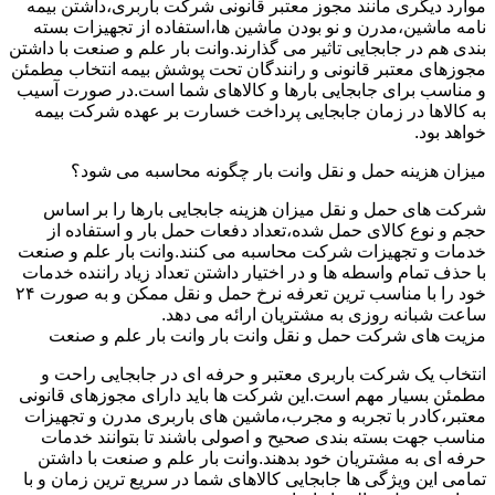
موارد دیگری مانند مجوز معتبر قانونی شرکت باربری،داشتن بیمه
نامه ماشین،مدرن و نو بودن ماشین ها،استفاده از تجهیزات بسته
بندی هم در جابجایی تاثیر می گذارند.وانت بار علم و صنعت با داشتن
مجوزهای معتبر قانونی و رانندگان تحت پوشش بیمه انتخاب مطمئن
و مناسب برای جابجایی بارها و کالاهای شما است.در صورت آسیب
به کالاها در زمان جابجایی پرداخت خسارت بر عهده شرکت بیمه
خواهد بود.
میزان هزینه حمل و نقل وانت بار چگونه محاسبه می شود؟
شرکت های حمل و نقل میزان هزینه جابجایی بارها را بر اساس
حجم و نوع کالای حمل شده،تعداد دفعات حمل بار و استفاده از
خدمات و تجهیزات شرکت محاسبه می کنند.وانت بار علم و صنعت
با حذف تمام واسطه ها و در اختیار داشتن تعداد زیاد راننده خدمات
خود را با مناسب ترین تعرفه نرخ حمل و نقل ممکن و به صورت ۲۴
ساعت شبانه روزی به مشتریان ارائه می دهد.
مزیت های شرکت حمل و نقل وانت بار وانت بار علم و صنعت
انتخاب یک شرکت باربری معتبر و حرفه ای در جابجایی راحت و
مطمئن بسیار مهم است.این شرکت ها باید دارای مجوزهای قانونی
معتبر،کادر با تجربه و مجرب،ماشین های باربری مدرن و تجهیزات
مناسب جهت بسته بندی صحیح و اصولی باشند تا بتوانند خدمات
حرفه ای به مشتریان خود بدهند.وانت بار علم و صنعت با داشتن
تمامی این ویژگی ها جابجایی کالاهای شما در سریع ترین زمان و با