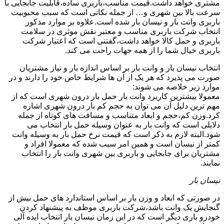
مشتری خواهد داشت.قیمت مناسب،باربری ساده،قابلیت جابجایی با
سرعت بالا بین شهری و… از جمله نکاتی است که سبب محبوبیت
باربری وانت بار و نیسان بار شده است.علاوه بر موارد مذکور
انتخاب شرکت باربری مناسب و معتبر نقش موثری در سلامت
باربری و حمل کالا خواهد داشت،گفتنی است که اعتبار شرکت
باربری خیال شما را از همه جهات راحت می کند.
انتخاب نیسان بار و وانت بار بر اساس اندازه بار و نیاز مشتریان
صورت می پذیرد که هر یک از آن ها شرایط خاص خود را دارند و در
موارد زیر خلاصه می شوند:
معمولا بیشترین کاربرد وانت بار حمل بار درون شهری است که از
مهم ترین دلیل آن می توان به حجم کم بار درون شهری اشاره
کرد.وزن کم،حجم و ابعاد متناسب و مسافت های کوتاه از جمله
دلایلی است که وانت بار به عنوان وسیله حمل بار انتخاب می
شود.البته لازم به ذکر است که قیمت نرخ حمل بار به وسیله وانت
کمتر از نیسان است و همین امر سبب شده که معمولا افراد و
مشتریان برای جابجایی و باربری بین شهری وانت بار را انتخاب
نمایند.
نیسان بار
در صورتی که ابعاد و وزن بار بر اساس استاندارد های حمل بیش از
گنجایش یک وانت باشد،شرکت باربری موظف به پیشنهاد کردن
خودرو باری دیگر است که در این زمان نیسان بار انتخاب ایده آلی