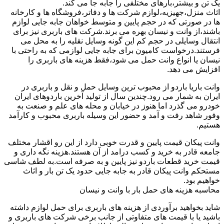
یک تن و بیشتر،بارهای مختلفی را جابه جا می کند.
اثاث منزل،جهیزیه،لوازم شرکت ها و دفاتر،فروشگاه ها و کارخانه
ها در صورتی که در حجم پایین و متوسط خواهان جابه جایی لوازم
باشند،از وانت و نیسان بهره می برند.شرکت های باربری نیز برای
انتقال وسایلی در حجم کم این گونه وسایل نقلیه را به محل می
فرستند.درخواست کامیون برای جابه جایی لوازمی که به راحتی با
نیسان یا انواع وانت حمل می شود،فقط هزینه های باربری را
افزایش می دهد.
وانت باریا باردو از محبوب ترین وسایل حمل و نقل و باربری در
ایران به شمار می رود.چندین سال از تولید آخرین باردوهای ایران
خودرو می گذرد اما هنوز در خیابان و محله های علم و صنعت به
وفور شاهد رفت و آمد و حضور این وسیله باربری محبوب و کارآمد
هستیم.
وانت پیکان قیمت پایین و قدرت خوبی دارد از این رو اقشار مختلف
جامعه قادر به خرید و کسب درامد از آن هستند.هزینه نگه داری و
قیمت خرید قطعات باردو نیز پایین و به صرفه است.به لطف شاسی
مستحکم وانت پیکان قادر به جابه جایی حدود یک تن بار و اثاث
خواهیم بود.
محاسبه هزینه های حمل بار با وانت و نیسان
شاید بخواهید برآوردی از هزینه های باربری برای حمل لوازم داشته
باشید یا با قیمت های متفاوتی از جانب برخی شرکت های باربری و