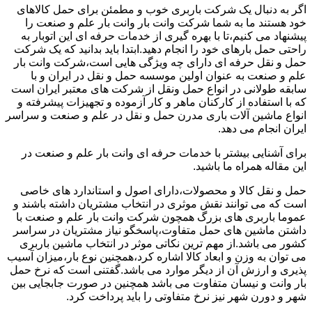
اگر به دنبال یک شرکت باربری خوب و مطمئن برای حمل کالاهای
خود هستند ما به شما شرکت وانت بار وانت بار علم و صنعت را
پیشنهاد می کنیم،تا با بهره گیری از خدمات حرفه ای این اتوبار به
راحتی حمل بارهای خود را انجام دهید.ابتدا باید بدانید که یک شرکت
حمل و نقل حرفه ای دارای چه ویژگی هایی است،شرکت وانت بار
علم و صنعت به عنوان اولین موسسه حمل و نقل در ایران و با
سابقه طولانی در انواع حمل ونقل از شرکت های معتبر ایران است
که با استفاده از کارکنان ماهر و کار آزموده و تجهیزات پیشرفته و
انواع ماشین آلات باری مدرن حمل و نقل در علم و صنعت و سراسر
ایران انجام می دهد.
برای آشنایی بیشتر با خدمات حرفه ای وانت بار علم و صنعت در
این مقاله همراه ما باشید.
حمل و نقل کالا و محصولات،دارای اصول و استاندارد های خاصی
است که می توانند نقش موثری در انتخاب مشتریان داشته باشند و
عموما باربری های بزرگ همچون شرکت وانت بار علم و صنعت با
داشتن ماشین های حمل متفاوت،پاسخگو نیاز مشتریان در سراسر
کشور می باشد.از مهم ترین نکاتی موثر در انتخاب ماشین باربری
می توان به وزن و ابعاد کالا اشاره کرد،همچنین نوع بار،میزان آسیب
پذیری و ارزش آن از دیگر موارد می باشد.گفتنی است که نرخ حمل
بار وانت و نیسان متفاوت می باشد همچنین در صورت جابجایی بین
شهر و دورن شهر نیز نرخ متفاوتی را باید پرداخت کرد.