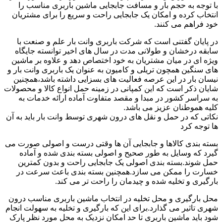
با توجه به حجم بار و مسافت جابجایی ماشین باربری مناسب را
انتخاب کرده و امکان یک جابجایی راحت و سریع را برای مشتریان
خود فراهم می کنند.
در پایان گفتنی است که شرکت باربری وانت بار علم و صنعت با
سابقه درخشان و طولانی مدت در سال های اخیر توانسته جایگاه
ویژه ای در میان مشتریان به خود اختصاص دهد و علاوه بر ماشین
های سنگین همچون تریلی و کامیون به عنوان یک باربری وانت بار و
نیسان بار در این عرصه فعالیت های بسزایی داشته باشد،همچنین
شایان ذکر است که این کمپانی در زمینه حمل انواع کالا و محصولات
به سراسر کشور در مبدا و مقصد متفاوت آماده ارائه خدمات به
کلیه هموطنان عزیز می باشد.
نکاتی که در حمل و نقل های درون شهری توسط وانت بار باید به آن
ها توجه کرد
بسته بندی کالاها و جابجایی آن ها وقتی درست و اصولی صورت می
گیرد که وسایل به طور صحیح و اصولی بسته بندی شده و آماده
حمل شوند.بسته بندی اصولی یک جابجایی راحت و بدون کمترین
خسارت را ممکن می سازد.همچنین بسته بندی باعث سرعت در
بارگیری و تخلیه شده و چیدمان را راحت تر می کند.
محل بارگیری و محل تخلیه در انتخاب ماشین باربری مناسب درون
شهری تاثیر می گذارد.برای این که بارگیری و تخلیه به سهولت انجام
شود باید ماشین باربری تا حد امکان نزدیک به محل مورد نظر پارک