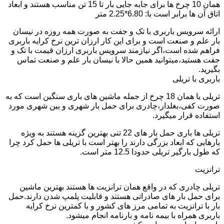
همان 10 چرخ ها برای جابه جایی بار تا 15 تن مناسب هستند و ابعاد
اتاق آن ها برابر است با: 6.80*2.25 متر
ارائه سرویس باربری با تک و جفت به صورت همه روزه در نیسان
بار علم و صنعت است و برای این کار ارزان ترین نرخ کرایه باربری
فراهم شده است،اگر نیازمند سرویس باربری ارزان قیمت با تک و
جفت هستید،میتوانید همین حالا با نیسان بار علم و صنعت تماس
بگیرید.
باربری با تریلی
تریلی یا همان 18 چرخ از جمله ماشین های باری سنگین است که به
صورت کفی،بغلدار،چادری برای حمل بار شهری و بین شهری مورد
استفاده قرار میگیرد.
تریلی ها باری حمل بار های 22 تنی بهترین گزینه هستند به ویژه
بارهایی که ابعاد بزرگی دارند را بهتر است با تریلی ها حمل کرد چرا
که طول بارگیر تریلی حدودا 12.5 متر است.
ترانزیت
تریلی چادری که در واقع همان ترانزیت ها هستند بهترین ماشین
برای حمل بار های صادراتی هستند و قابلیت پلمپ شدن دارند.حمل
بار با ترانزیت به تمامی مرز های کشور و با کمترین نرخ کرایه
باربری همراه با بیمه نامه و بارنامه انجام میشود.