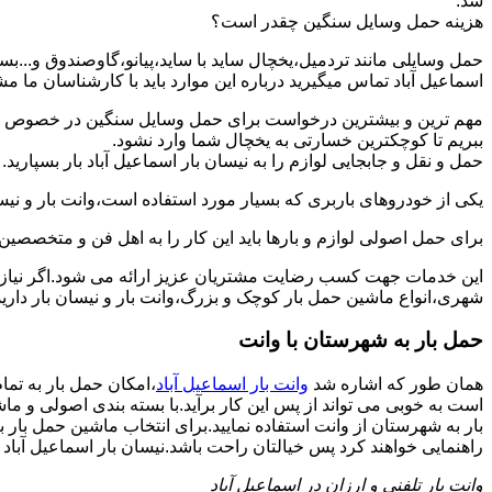
شد.
هزینه حمل وسایل سنگین چقدر است؟
حمل وسایلی مانند تردمیل،یخچال ساید با ساید،پیانو،گاوصندوق و...ب
اسماعیل آباد تماس میگیرید درباره این موارد باید با کارشناسان ما مشور
مهم ترین و بیشترین درخواست برای حمل وسایل سنگین در خصوص حمل 
ببریم تا کوچکترین خسارتی به یخچال شما وارد نشود.
حمل و نقل و جابجایی لوازم را به نیسان بار اسماعیل آباد بار بسپارید.
یکی از خودروهای باربری که بسیار مورد استفاده است،وانت بار و نیسان
برای حمل اصولی لوازم و بارها باید این کار را به اهل فن و متخصصین 
این خدمات جهت کسب رضایت مشتریان عزیز ارائه می شود.اگر نیاز به
شهری،انواع ماشین حمل بار کوچک و بزرگ،وانت بار و نیسان بار دارید:
حمل بار به شهرستان با وانت
همان طور که اشاره شد
وانت بار اسماعیل آباد
،امکان حمل بار به تما
است به خوبی می تواند از پس این کار برآید.با بسته بندی اصولی و م
بار به شهرستان از وانت استفاده نمایید.برای انتخاب ماشین حمل بار ب
راهنمایی خواهند کرد پس خیالتان راحت باشد.نیسان بار اسماعیل آباد بار 
وانت بار تلفنی و ارزان در اسماعیل آباد