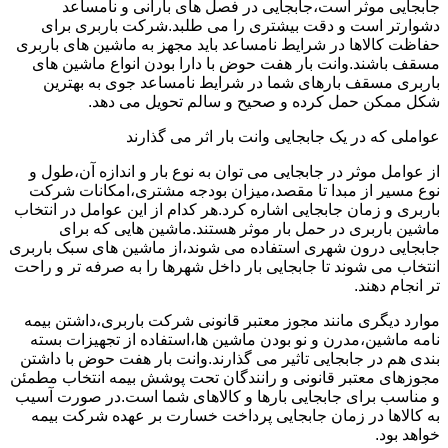
جابجایی موثر است،جابجایی در فصل های بارانی و نامساعد
دشوارتر است و دقت بیشتری را می طلبد.شرکت باربری برای
حفاظت کالاها در شرایط نامساعد باید مجهز به ماشین های باربری
مسقف باشند.وانت بار هفت حوض با دارا بودن انواع ماشین های
باربری مسقف بارهای شما در شرایط نامساعد جوی به بهترین
شکل ممکن حمل کرده و صحیح و سالم تحویل می دهد.
عواملی که در یک جابجایی وانت بار اثر می گذارند
از عوامل موثر در جابجایی می توان به نوع بار و اندازه آن،طول و
نوع مسیر از مبدا تا مقصد،میزان بودجه مشتری،امکانات شرکت
باربری و زمان جابجایی اشاره کرد.هر کدام از این عوامل در انتخاب
ماشین باربری در حمل بار موثر هستند.ماشین هایی که برای
جابجایی درون شهری استفاده می شوند،از ماشین های سبک باربری
انتخاب می شوند تا جابجایی بار داخل شهرها را به صرفه تر و راحت
تر انجام دهند.
موارد دیگری مانند مجوز معتبر قانونی شرکت باربری،داشتن بیمه
نامه ماشین،مدرن و نو بودن ماشین ها،استفاده از تجهیزات بسته
بندی هم در جابجایی تاثیر می گذارند.وانت بار هفت حوض با داشتن
مجوزهای معتبر قانونی و رانندگان تحت پوشش بیمه انتخاب مطمئن
و مناسب برای جابجایی بارها و کالاهای شما است.در صورت آسیب
به کالاها در زمان جابجایی پرداخت خسارت بر عهده شرکت بیمه
خواهد بود.