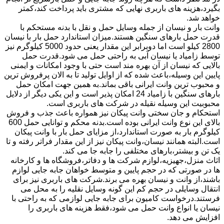
بگیرد،هزینه های باربری نهایی که مشتری باید پرداخت کند،کمتر
خواهد شد.
وانت بار و نیسان از جمله وسایل حمل و نقل با بدنه مستحکم با
قدرت حمل بارهای سنگین هستند.میزان استاندارد حمل بار با نیسان
2800 کیلو است اما دوبرابر این مقدار یعنی حدود 5000 کیلوگرم نیز
توسط زامیاد یا نیسان آبی به راحتی حمل می شود.قدرت حمل
بالایی که نیسان از آن بهره مند است حتی با وجود امکانات و ایمنی
پایین این وسیله،باعث شده که از اوایل تولید تا به الان پرفروش ترین
و محبوب ترین وانت ایرانی باقی بماند.به همین جهت امکان حمل
بارهای سنگین با زامیاد 24 امکان پذیر است و این یکی دیگر از دلایل
محبوبیت این وسیله نقیله در شرکت های باربری است.
استحکام و جان سختی وانت پیکان نیز همواره باعث جذب و فروش
بالای این نوع وانت ایرانی بوده است.بدنه محکم و توانایی حمل 600
کیلوگرم بار به صورت استاندارد،از مزایای حمل بار با وانت پیکان
است.البته همانند نیسان،وانت پیکان نیز از این مقدار فراتر رفته و تا
یک تن و بیشتر،بارهای مختلفی را جابه جا می کند.
اثاث منزل،جهیزیه،لوازم شرکت ها و دفاتر،فروشگاه ها و کارخانه
ها در صورتی که در حجم پایین و متوسط خواهان جابه جایی لوازم
باشند،از وانت و نیسان بهره می برند.شرکت های باربری نیز برای
انتقال وسایلی در حجم کم این گونه وسایل نقلیه را به محل می
فرستند.درخواست کامیون برای جابه جایی لوازمی که به راحتی با
نیسان یا انواع وانت حمل می شود،فقط هزینه های باربری را
افزایش می دهد.