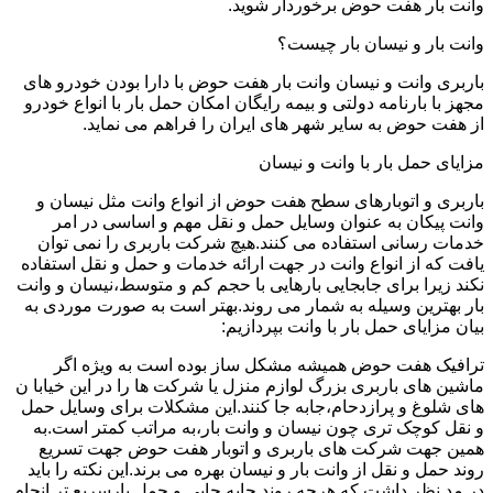
وانت بار هفت حوض برخوردار شوید.
وانت بار و نیسان بار چیست؟
باربری وانت و نیسان وانت بار هفت حوض با دارا بودن خودرو های
مجهز با بارنامه دولتی و بیمه رایگان امکان حمل بار با انواع خودرو
از هفت حوض به سایر شهر های ایران را فراهم می نماید.
مزایای حمل بار با وانت و نیسان
باربری و اتوبارهای سطح هفت حوض از انواع وانت مثل نیسان و
وانت پیکان به عنوان وسایل حمل و نقل مهم و اساسی در امر
خدمات رسانی استفاده می کنند.هیچ شرکت باربری را نمی توان
یافت که از انواع وانت در جهت ارائه خدمات و حمل و نقل استفاده
نکند زیرا برای جابجایی بارهایی با حجم کم و متوسط،نیسان و وانت
بار بهترین وسیله به شمار می روند.بهتر است به صورت موردی به
بیان مزایای حمل بار با وانت بپردازیم:
ترافیک هفت حوض همیشه مشکل ساز بوده است به ویژه اگر
ماشین های باربری بزرگ لوازم منزل یا شرکت ها را در این خیابا ن
های شلوغ و پرازدحام،جابه جا کنند.این مشکلات برای وسایل حمل
و نقل کوچک تری چون نیسان و وانت بار،به مراتب کمتر است.به
همین جهت شرکت های باربری و اتوبار هفت حوض جهت تسریع
روند حمل و نقل از وانت بار و نیسان بهره می برند.این نکته را باید
در مد نظر داشت که هرچه روند جابه جایی و حمل بارسریع تر انجام