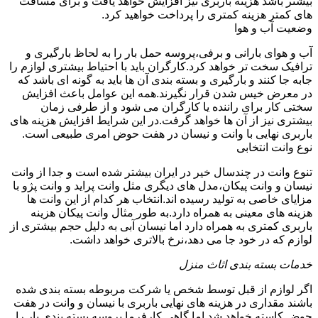
بیشتر باشد هزینه باربری نیز افزایش خواهد یافت و برای مسافت
های کمتر هزینه کمتری را پرداخت خواهید کرد.
وضعیت آب و هوا
آب و هوای بارانی و برفی،پروسه حمل بار را به لحاظ بارگیری و
ترافیک سخت تر خواهد کرد.کارگران باید با احتیاط بیشتری لوازم را
جابه جا کنند و بارگیری و بسته بندی آن ها باید به گونه ای باشد که
در معرض خیس شدن قرار نگیرند.همه این عوامل باعث افزایش
سختی کار برای راننده یا کارگران می شود و از طرفی زمان
بیشتری نیز از آن ها خواهد گرفت.در این شرایط افزایش هزینه های
باربری نهایی با وانت و نیسان در هفت حوض امری طبیعی است.
نوع وانت انتخابی
تنوع وانت در چندسال خیر در ایران بیشتر شده است و جدا از وانت
نیسان و وانت پیکان،مدل های دیگری مثل وانت پراید و وانت پژو با
مزایای خاصی به تولید رسیده اند.انتخاب هر کدام از این وانت ها
هزینه های معینی به همراه دارد.به طور مثال وانت پیکان هزینه
باربری کمتری به همراه دارد اما نیسان آبی به دلیل حجم بیشتری از
لوازم که در خود جا می دهد،نرخ بالاتری خواهد داشت.
خدمات بسته بندی اثاث منزل
اگر لوازم از قبل توسط شخص یا شرکت مربوطه بسته بندی شده
باشند مقداری در هزینه های نهایی باربری با نیسان و وانت در هفت
حوض کاسته خواهد شد.اما گاهی کارفرما پروسه بسته بندی بار را