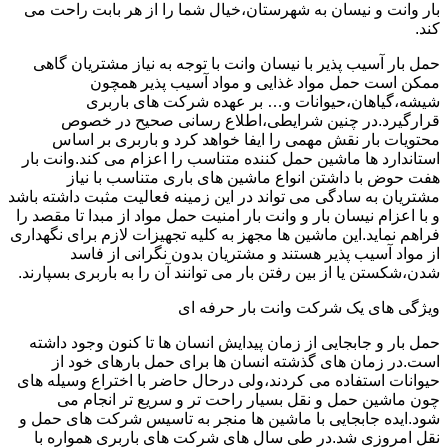
بار وانت و نیسان به شهرستان،خیال شما را از هر بابت راحت می
کند.
حمل بار آسیب پذیر با نیسان وانت با توجه به نیاز مشتریان گاهی
ممکن است حمل مواد غذایی و مواد آسیب پذیر همچون
شیشه،گیاهان،حیوانات و… بر عهده شرکت های باربری
قرارگیرد.در چنین شرایطی،اطلاع رسانی صحیح در خصوص
محتویات بار نقش مهمی را ایفا خواهد کرد و باربری بر اساس
استاندارد ها ماشین حمل کننده متناسب را اعزام می کند.وانت بار
هفت حوض با داشتن انواع ماشین های باری متناسب با نیاز
مشتریان به سادگی می تواند در این زمینه فعالیت مثبت داشته باشد
و با اعزام نیسان بار و وانت بار امنیت حمل مواد از مبدا تا مقصد را
فراهم نماید.این ماشین ها مجهز به کلیه تجهیزات لازم برای نگهداری
از مواد آسیب پذیر هستند و مشتریان بدون نگرانی از فاسد
شدن،شکستن یا از بین رفتن بار می توانند آن را به باربری بسپارند.
ویژگی های یک شرکت وانت بار حرفه ای
حمل بار و جابجایی از زمان پیدایش انسان ها تا کنون وجود داشته
است.در زمان های گذشته انسان ها برای حمل بارهای خود از
حیوانات استفاده می کردند،ولی درحال حاضر با اختراع وسیله های
چون ماشین حمل و نقل بسیار راحت تر و سریع تر انجام می
شود.ایده جابجایی با ماشین ها منجر به تاسیس شرکت های حمل و
نقل امروزی شد.در طی سال های شرکت های باربری همواره با