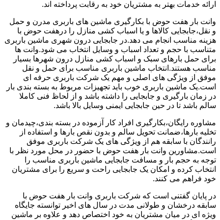
ارائه خدمات بهتر به مشتریان خود به رقابت پرداخته اند.
وانت بار هفت حوض با بکارگیری ماشین های باربری مدرن و حمل
و نقل،جابجایی کالاها و یا اسباب کشی منازل را درهفت حوض با
هزینه مناسب انجام می دهد.در جابجایی درون شهری ماشین باربری
متناسب با حجم و تعداد اسباب و وسایل انتخاب می شود.وانت ها
برای حمل بارهای سبک و اسباب کشی منازل درون شهرها بسیار
مناسب هستند.انتخاب ماشین باربری مناسب برای حمل و نقل
موفق از ویژگی های اصلی و مهم یک شرکت باربری حرفه ای
است.یک ماشین باربری خوب باید تجهیزات مربوط به بسته بندی بار
در زمان بارگیری و جابجایی را داشته باشد و از لحاظ فنی کاملا
سالم باشد تا در حین جابجایی ایمنی وسایل بالا باشد.
مشاوره رایگان،بکارگیری افراد کار آزموده در بسته بندی،چیدمان و
تخلیه بارها،ضمانت تحویل سالم و بدون نقص بارها و استفاده از
رانندگان با سابقه هم از ویژگی های یک شرکت باربری موفق
است.مشاورین وانت بار هفت حوض با حضور در محل مورد نظر با
توجه به حجم بار و مسافت جابجایی ماشین باربری مناسب را
انتخاب کرده و امکان یک جابجایی راحت و سریع را برای مشتریان
خود فراهم می کنند.
در پایان گفتنی است که شرکت باربری وانت بار هفت حوض با
سابقه درخشان و طولانی مدت در سال های اخیر توانسته جایگاه
ویژه ای در میان مشتریان به خود اختصاص دهد و علاوه بر ماشین