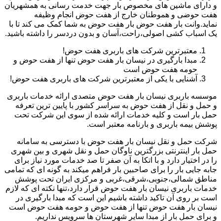
و دارای ماشین های مخصوص بار جهت خدمت رسانی به همشهریان
هفت حوضی و هموطنان خارج از هفت حوض انجام وظیفه
نماید.وانت بار هفت حوض بار هفت حوض به شما کمک می کند تا با
یک اسباب کشی اصولی،راحت،آسان و بدون دردسر را داشته باشید.
معتبرترین شرکت های باربری هفت حوض!
مبدا بارگیری در نیسان بار هفت حوض تنها از هفت حوض و
حومه هفت حوض است
آشنایی با یکی از معتبرترین شرکت های باربری هفت حوض!
موسسه باربری نیسان بار هفت حوض متصدی ارائه خدمات باربری
و حمل و نقل از هفت حوض به سراسر کشور با پایین ترین تعرفه
حمل بار است و کلیه خدمات ارائه شده از سوی این شرکت تحت
پوشش بیمه باربری و بارنامه معتبر است.
شرکت حمل و نقل نیسان بار هفت حوض با دسترسی به سامانه
حمل بار اینترنتی بزرگترین ناوگان حمل و نقل شهری و بین شهری
را در اختیار دارد و با اتکا به آن صفر تا صد خدمات مورد نیاز برای
جابه جایی بار را برای صاحبین بار فراهم میکند به گونه ای که تمامی
مناطق شمالی،جنوبی،شرقی،غربی و مرکزی ایران تحت پوشش
خدمات باربری نیسان بار هفت حوض قرار دارد،تنها نکته ای که لازم
است بر روی آن تاکید داشته باشیم این است که مبدا بارگیری در
نیسان بار هفت حوض تنها از هفت حوض و حومه هفت حوض است
و برای حمل بار از مبدا سایر شهرستان ها سرویس نداریم.