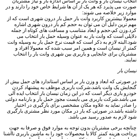
انتخاب نیسان بار و وانت بار بر اساس اندازه بار و نیاز مشتریان
صورت می پذیرد که هر یک از آن ها شرایط خاص خود را دارند و در
موارد زیر خلاصه می شوند:
معمولا بیشترین کاربرد وانت بار حمل بار درون شهری است که از
مهم ترین دلیل آن می توان به حجم کم بار درون شهری اشاره
کرد.وزن کم،حجم و ابعاد متناسب و مسافت های کوتاه از جمله
دلایلی است که وانت بار به عنوان وسیله حمل بار انتخاب می
شود.البته لازم به ذکر است که قیمت نرخ حمل بار به وسیله وانت
کمتر از نیسان است و همین امر سبب شده که معمولا افراد و
مشتریان برای جابجایی و باربری بین شهری وانت بار را انتخاب
نمایند.
نیسان بار
در صورتی که ابعاد و وزن بار بر اساس استاندارد های حمل بیش از
گنجایش یک وانت باشد،شرکت باربری موظف به پیشنهاد کردن
خودرو باری دیگر است که در این زمان نیسان بار انتخاب ایده آلی
می باشد.شرکت باربری می بایست مجوز حمل بار و بارنامه دولتی
را صادر نماید به علاوه مکان مشخصی برای بارگیری در اختیار
داشته باشد.در صورتی که بار در مکان مورد نظر مشتری بارگیری
شود لازم به صدور رسید می باشد.
چنانچه برخی مشتریان بدون توجه به موارد فوق و صرفا به جهت
پرداخت هزینه کمتر کالا یا محصولات خود را به ماشین باربری ناآشنا