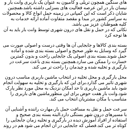
های سنگین همچون تریلی و کامیون به عنوان یک باربری وانت بار و
نیسان بار در این عرصه فعالیت های بسزایی داشته باشد،همچنین
شایان ذکر است که این کمپانی در زمینه حمل انواع کالا و محصولات
به سراسر کشور در مبدا و مقصد متفاوت آماده ارائه خدمات به
کلیه هموطنان عزیز می باشد.
نکاتی که در حمل و نقل های درون شهری توسط وانت بار باید به آن
ها توجه کرد
بسته بندی کالاها و جابجایی آن ها وقتی درست و اصولی صورت می
گیرد که وسایل به طور صحیح و اصولی بسته بندی شده و آماده
حمل شوند.بسته بندی اصولی یک جابجایی راحت و بدون کمترین
خسارت را ممکن می سازد.همچنین بسته بندی باعث سرعت در
بارگیری و تخلیه شده و چیدمان را راحت تر می کند.
محل بارگیری و محل تخلیه در انتخاب ماشین باربری مناسب درون
شهری تاثیر می گذارد.برای این که بارگیری و تخلیه به سهولت انجام
شود باید ماشین باربری تا حد امکان نزدیک به محل مورد نظر پارک
شود.وانت بار هفت حوض برای این منظورماشین های باربری را
متناسب با مکان مشتریان انتخاب می کند.
سرعت حمل و نقل به مسافت حمل بار،مهارت راننده و آشنایی آن
با مسیرهای درون شهر بستگی دارد.البته بسته بندی صحیح و
استفاده از افراد آموزش دیده در بارگیری و تخلیه زمان جابجایی را
کوتاه تر می کند.فصلی که جابجایی در آن انجام می شود هم در روند