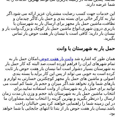
شما عرضه دارند.
این خدمات جهت کسب رضایت مشتریان عزیز ارائه می شود.اگر
نیاز به کارگر خالی برای بسته بندی و حمل بار،کاگر چیدمان و
نظافت،ماشین حمل بار مجهز برای ارسال بار به شهرستان یا
باربری درون شهری،انواع ماشین حمل بار کوچک و بزرگ،وانت بار و
نیسان بار دارید: کافی است با نیسان بار هفت حوض بار تماس
بگیرید.
حمل بار به شهرستان با وانت
همان طور که اشاره شد
وانت بار هفت حوض
،امکان حمل بار به
تمام شهرهای ایران را فراهم آورده است.صد البته که کار حمل بار
به شهرستان بسیار دشوار است اما نیسان بار هفت حوض بار ثابت
کرده است به خوبی می تواند از پس این کار برآید.با بسته بندی
اصولی و ماشین های حمل بار مجهز کوچکترین خسارتی به لوازم و
بارهای شما وارد نخواهد شد.اگر میزان و حجم بار شما کم است می
توانید برای حمل بار به شهرستان از وانت استفاده نمایید.برای
انتخاب ماشین حمل بار به شهرستان باید حجم و وزن بار،مدت زمان
ارسال را درنظر بگیرید و بهترین گزینه را انتخاب نمایید.مشاوران ما
در این زمینه شما را راهنمایی خواهند کرد پس خیالتان راحت
باشد.نیسان بار هفت حوض بار از بتدا تا انتهای جابجایی با شما خواهد
بود.