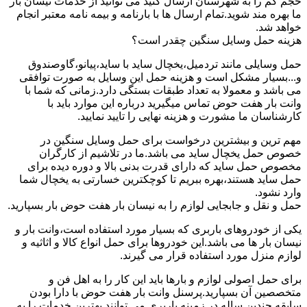
حجم کم را به شهرستان ارسال کنید می توانید از خدمات نیسان بار
ما بهره مند شوید.تمام ارسال ها با بارنامه و بیمه نامه معتبر انجام
خواهد شد.
هزینه حمل وسایل سنگین چقدر است؟
حمل وسایلی مانند تردمیل،یخچال ساید با ساید،پیانو،گاوصندوق
و...بسیار مشکل است و هزینه حمل این وسایل به صورت توافقی
می باشد و معمولا به تعداد طبقات بستگی دارد.زمانی که شما با
وانت بار هفت حوض تماس میگیرید درباره این موارد باید با
کارشناسان ما مشورت و هزینه نهایی را تایید نمایید.
مهم ترین و بیشترین درخواست برای حمل وسایل سنگین در
خصوص حمل یخچال ساید می باشد.ما در تلاشیم از کارگران
مخصوص حمل ساید که دارای قدرت بدنی بالا و دوره دیده برای
حمل ساید هستند،بهره ببریم تا کوچکترین خسارتی به یخچال شما
وارد نشود.
حمل و نقل و جابجایی لوازم را به نیسان بار هفت حوض بار بسپارید.
یکی از خودروهای باربری که بسیار مورد استفاده است،وانت بار و
نیسان بار ها می باشد.این خودروها برای حمل انواع کالا و اثاثیه و
لوازم منزل مورد استفاده قرار می گیرند.
برای حمل اصولی لوازم و بارها باید این کار را به اهل فن و
متخصصین آن بسپارید.پرسنل وانت بار هفت حوض با دارا بودن
سابقه چندین ساله در زمینه باربری می توانند بهترین خدمات را به