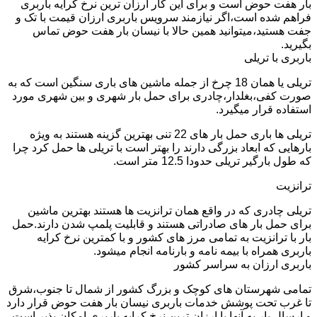
بار هفت حوض است و برای این کار ارزان ترین نرخ کرایه باربری
فراهم شده است،اگر نیازمند سرویس باربری ارزان قیمت با تک و
جفت هستید،میتوانید همین حالا با نیسان بار هفت حوض تماس
بگیرید.
باربری با تریلی
تریلی یا همان 18 چرخ از جمله ماشین های باری سنگین است که به
صورت کفی،بغلدار،چادری برای حمل بار شهری و بین شهری مورد
استفاده قرار میگیرد.
تریلی ها باری حمل بار های 22 تنی بهترین گزینه هستند به ویژه
بارهایی که ابعاد بزرگی دارند را بهتر است با تریلی ها حمل کرد چرا
که طول بارگیر تریلی حدودا 12.5 متر است.
ترانزیت
تریلی چادری که در واقع همان ترانزیت ها هستند بهترین ماشین
برای حمل بار های صادراتی هستند و قابلیت پلمپ شدن دارند.حمل
بار با ترانزیت به تمامی مرز های کشور و با کمترین نرخ کرایه
باربری همراه با بیمه نامه و بارنامه انجام میشود.
باربری ارزان به سراسر کشور
تمامی شهرستان های کوچک و بزرگ کشور از شمال تا جنوب،شرق
تا غرب تحت پوشش خدمات باربری نیسان بار هفت حوض قرار دارد
و ارسال بار به آنها با ارزان ترین نرخ کرایه باربری امکان پذیر است.