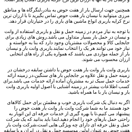
همچنین جهت ارسال بار از هفت حوض به بنادر،لنگرگاه ها و مناطق
مرزی میتوانید با نیسان بار هفت حوض تماس بگیرید تا با ارزان ترین
نرخ کرایه باربری انواع ماشین های باری را در ختیارتان قرار دهد.
با توجه به نیاز مردم در زمینه حمل و نقل و باربری استفاده از وانت
و نیسان در حمل بار بسیار متداول می باشد.روش های زیادی برای
جابجایی کالا و محصولات مشتریان وجود دارد که بنا به خواسته و
نیاز خود می توانند هر یک را انتخاب نمایند.باربری وانت بار و نیسان
بار از جمله مواردی می باشند که همواره یکی از راه های انتخابی
ارزان محسوب می شوند.
باربری وانت بار وانت بار هفت حوض با داشتن سابقه درخشان در
زمینه حمل و نقل علاوه بر جابجایی بار های سنگین،در زمینه ارائه
خدمات حمل سبک تر به مشتریان آماده ارائه خدمات می باشد.برای
کسب اطلاعات بیشتر در زمینه آشنایی با اصول اولیه باربری وانت
بار و نیسان بار با ما همراه باشید.
اگر به دنبال یک شرکت باربری خوب و مطمئن برای حمل کالاهای
خود هستند ما به شما شرکت وانت بار وانت بار هفت حوض را
پیشنهاد می کنیم،تا با بهره گیری از خدمات حرفه ای این اتوبار به
راحتی حمل بارهای خود را انجام دهید.ابتدا باید بدانید که یک شرکت
حمل و نقل حرفه ای دارای چه ویژگی هایی است،شرکت وانت بار
هفت حوض به عنوان اولین موسسه حمل و نقل در ایران و با سابقه