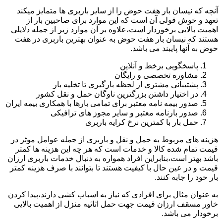
آنچه که نیسان بار هفت حوض را از سایر باربری ها متمایز میکند
تعهد و خوش قولی آن است که این موارد برای صاحبین بار از
اهمیت بالایی برخوردار است،علاوه بر آن موارد زیر از جمله دلایلی
هستند که نیسان بار هفت حوض به عنوان بهترین باربری در هفت
حوض به آنها پایبند می باشد.
پاسخگویی برخط و آنلاین
مشاوره تخصصی و رایگان
پشتیبانی مشتری از لحظه بارگیری تا تخلیه بار
در اختیار داشتن بزرگترین ناوگان حمل و نقل کشور
صدور بیمه نامه معتبر برای تمامی بارها با همکاری بیمه ایران
صدور بارنامه معتبر و سایر مجوز های ترافیکی
حمل بار با کمترین نرخ کرایه باربری
هزینه های مربوط به حمل و نقل و باربری از جمله عوامل موثر در
قیمت تمام شده کالا و خدمات است که هر چه این هزینه ها کمتر
باشد بهتر است،بنابراین افراد همواره به دنبال خدمات باربری ارزان
قیمت و در عین حال با کیفیت هستند تا بتوانند با صرف هزینه کمتر
بار خود را جابه کنند.
به عنوان مثال برای افرادی که نیاز به اسباب کشی دارند،پیدا کردن
خاور مسقف ارزان قیمت جهت حمل اثاثیه منزل از اهمیت بالایی
برخودار می باشد.