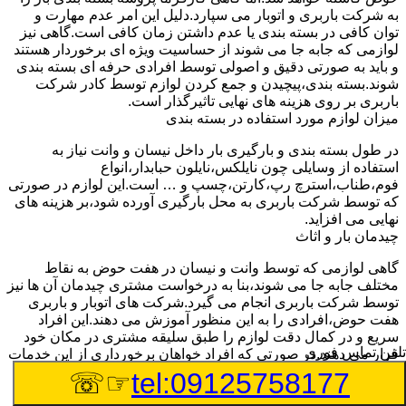
به شرکت باربری و اتوبار می سپارد.دلیل این امر عدم مهارت و
توان کافی در بسته بندی یا عدم داشتن زمان کافی است.گاهی نیز
لوازمی که جابه جا می شوند از حساسیت ویژه ای برخوردار هستند
و باید به صورتی دقیق و اصولی توسط افرادی حرفه ای بسته بندی
شوند.بسته بندی،پیچیدن و جمع کردن لوازم توسط کادر شرکت
باربری بر روی هزینه های نهایی تاثیرگذار است.
میزان لوازم مورد استفاده در بسته بندی
در طول بسته بندی و بارگیری بار داخل نیسان و وانت نیاز به
استفاده از وسایلی چون نایلکس،نایلون حبابدار،انواع
فوم،طناب،استرچ رپ،کارتن،چسپ و … است.این لوازم در صورتی
که توسط شرکت باربری به محل بارگیری آورده شود،بر هزینه های
نهایی می افزاید.
چیدمان بار و اثاث
گاهی لوازمی که توسط وانت و نیسان در هفت حوض به نقاط
مختلف جابه جا می شوند،بنا به درخواست مشتری چیدمان آن ها نیز
توسط شرکت باربری انجام می گیرد.شرکت های اتوبار و باربری
هفت حوض،افرادی را به این منظور آموزش می دهند.این افراد
سریع و در کمال دقت لوازم را طبق سلیقه مشتری در مکان خود
تلفن تماس فوری
قرار می دهند.در صورتی که افراد خواهان برخورداری از این خدمات
باشند،باید هزینه های باربری بیشتری پرداخت کنند.
☞☏
tel:09125758177
تعداد کارگران درخواستی