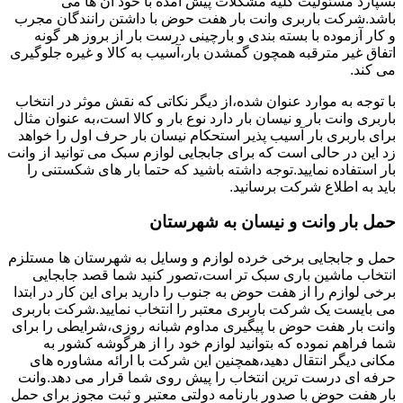
بسپارد مسئولیت کلیه مشکلات پیش آمده با خود آن ها می
باشد.شرکت باربری وانت بار هفت حوض با داشتن رانندگان مجرب
و کار آزموده با بسته بندی و بارچینی درست بار از بروز هر گونه
اتفاق غیر مترقبه همچون گمشدن بار،آسیب به کالا و غیره جلوگیری
می کند.
با توجه به موارد عنوان شده،از دیگر نکاتی که نقش موثر در انتخاب
باربری وانت بار و نیسان بار دارد نوع بار و کالا است،به عنوان مثال
برای باربری بار آسیب پذیر استحکام نیسان بار حرف اول را خواهد
زد این در حالی است که برای جابجایی لوازم سبک می توانید از وانت
بار استفاده نمایید.توجه داشته باشید که حتما بار های شکستنی را
باید به اطلاع شرکت برسانید.
حمل بار وانت و نیسان به شهرستان
حمل و جابجایی برخی خرده لوازم و وسایل به شهرستان ها مستلزم
انتخاب ماشین باری سبک تر است،تصور کنید شما قصد جابجایی
برخی لوازم را از هفت حوض به جنوب را دارید برای این کار در ابتدا
می بایست یک شرکت باربری معتبر را انتخاب نمایید.شرکت باربری
وانت بار هفت حوض با پیگیری مداوم شبانه روزی،شرایطی را برای
شما فراهم نموده که بتوانید لوازم خود را از هرگوشه کشور به
مکانی دیگر انتقال دهید،همچنین این شرکت با ارائه مشاوره های
حرفه ای درست ترین انتخاب را پیش روی شما قرار می دهد.وانت
بار هفت حوض با صدور بارنامه دولتی معتبر و ثبت مجوز برای حمل