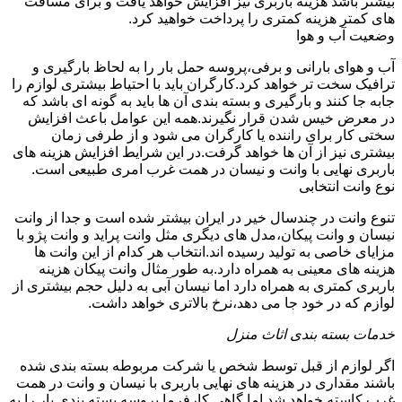
بیشتر باشد هزینه باربری نیز افزایش خواهد یافت و برای مسافت
های کمتر هزینه کمتری را پرداخت خواهید کرد.
وضعیت آب و هوا
آب و هوای بارانی و برفی،پروسه حمل بار را به لحاظ بارگیری و
ترافیک سخت تر خواهد کرد.کارگران باید با احتیاط بیشتری لوازم را
جابه جا کنند و بارگیری و بسته بندی آن ها باید به گونه ای باشد که
در معرض خیس شدن قرار نگیرند.همه این عوامل باعث افزایش
سختی کار برای راننده یا کارگران می شود و از طرفی زمان
بیشتری نیز از آن ها خواهد گرفت.در این شرایط افزایش هزینه های
باربری نهایی با وانت و نیسان در همت غرب امری طبیعی است.
نوع وانت انتخابی
تنوع وانت در چندسال خیر در ایران بیشتر شده است و جدا از وانت
نیسان و وانت پیکان،مدل های دیگری مثل وانت پراید و وانت پژو با
مزایای خاصی به تولید رسیده اند.انتخاب هر کدام از این وانت ها
هزینه های معینی به همراه دارد.به طور مثال وانت پیکان هزینه
باربری کمتری به همراه دارد اما نیسان آبی به دلیل حجم بیشتری از
لوازم که در خود جا می دهد،نرخ بالاتری خواهد داشت.
خدمات بسته بندی اثاث منزل
اگر لوازم از قبل توسط شخص یا شرکت مربوطه بسته بندی شده
باشند مقداری در هزینه های نهایی باربری با نیسان و وانت در همت
غرب کاسته خواهد شد.اما گاهی کارفرما پروسه بسته بندی بار را به