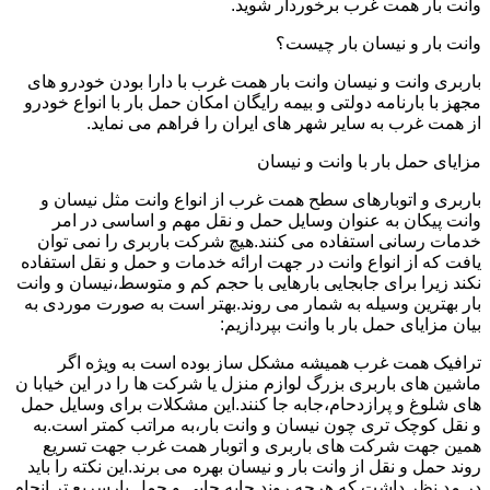
وانت بار همت غرب برخوردار شوید.
وانت بار و نیسان بار چیست؟
باربری وانت و نیسان وانت بار همت غرب با دارا بودن خودرو های
مجهز با بارنامه دولتی و بیمه رایگان امکان حمل بار با انواع خودرو
از همت غرب به سایر شهر های ایران را فراهم می نماید.
مزایای حمل بار با وانت و نیسان
باربری و اتوبارهای سطح همت غرب از انواع وانت مثل نیسان و
وانت پیکان به عنوان وسایل حمل و نقل مهم و اساسی در امر
خدمات رسانی استفاده می کنند.هیچ شرکت باربری را نمی توان
یافت که از انواع وانت در جهت ارائه خدمات و حمل و نقل استفاده
نکند زیرا برای جابجایی بارهایی با حجم کم و متوسط،نیسان و وانت
بار بهترین وسیله به شمار می روند.بهتر است به صورت موردی به
بیان مزایای حمل بار با وانت بپردازیم:
ترافیک همت غرب همیشه مشکل ساز بوده است به ویژه اگر
ماشین های باربری بزرگ لوازم منزل یا شرکت ها را در این خیابا ن
های شلوغ و پرازدحام،جابه جا کنند.این مشکلات برای وسایل حمل
و نقل کوچک تری چون نیسان و وانت بار،به مراتب کمتر است.به
همین جهت شرکت های باربری و اتوبار همت غرب جهت تسریع
روند حمل و نقل از وانت بار و نیسان بهره می برند.این نکته را باید
در مد نظر داشت که هرچه روند جابه جایی و حمل بارسریع تر انجام