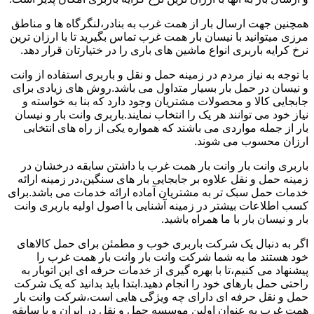
همچنین جهت ارسال بار از همت غرب به بنادر،لنگرگاه ها و مناطق
مرزی میتوانید با نیسان بار همت غرب تماس بگیرید تا با ارزان ترین
نرخ کرایه باربری انواع ماشین های باری را در ختیارتان قرار دهد.
با توجه به نیاز مردم در زمینه حمل و نقل و باربری استفاده از وانت
و نیسان در حمل بار بسیار متداول می باشد.روش های زیادی برای
جابجایی کالا و محصولات مشتریان وجود دارد که بنا به خواسته و
نیاز خود می توانند هر یک را انتخاب نمایند.باربری وانت بار و نیسان
بار از جمله مواردی می باشند که همواره یکی از راه های انتخابی
ارزان محسوب می شوند.
باربری وانت بار وانت بار همت غرب با داشتن سابقه درخشان در
زمینه حمل و نقل علاوه بر جابجایی بار های سنگین،در زمینه ارائه
خدمات حمل سبک تر به مشتریان آماده ارائه خدمات می باشد.برای
کسب اطلاعات بیشتر در زمینه آشنایی با اصول اولیه باربری وانت
بار و نیسان بار با ما همراه باشید.
اگر به دنبال یک شرکت باربری خوب و مطمئن برای حمل کالاهای
خود هستند ما به شما شرکت وانت بار وانت بار همت غرب را
پیشنهاد می کنیم،تا با بهره گیری از خدمات حرفه ای این اتوبار به
راحتی حمل بارهای خود را انجام دهید.ابتدا باید بدانید که یک شرکت
حمل و نقل حرفه ای دارای چه ویژگی هایی است،شرکت وانت بار
همت غرب به عنوان اولین موسسه حمل و نقل در ایران و با سابقه