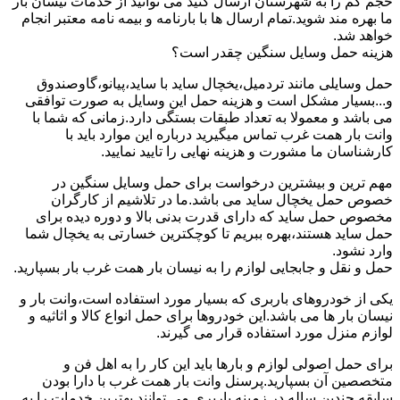
حجم کم را به شهرستان ارسال کنید می توانید از خدمات نیسان بار
ما بهره مند شوید.تمام ارسال ها با بارنامه و بیمه نامه معتبر انجام
خواهد شد.
هزینه حمل وسایل سنگین چقدر است؟
حمل وسایلی مانند تردمیل،یخچال ساید با ساید،پیانو،گاوصندوق
و...بسیار مشکل است و هزینه حمل این وسایل به صورت توافقی
می باشد و معمولا به تعداد طبقات بستگی دارد.زمانی که شما با
وانت بار همت غرب تماس میگیرید درباره این موارد باید با
کارشناسان ما مشورت و هزینه نهایی را تایید نمایید.
مهم ترین و بیشترین درخواست برای حمل وسایل سنگین در
خصوص حمل یخچال ساید می باشد.ما در تلاشیم از کارگران
مخصوص حمل ساید که دارای قدرت بدنی بالا و دوره دیده برای
حمل ساید هستند،بهره ببریم تا کوچکترین خسارتی به یخچال شما
وارد نشود.
حمل و نقل و جابجایی لوازم را به نیسان بار همت غرب بار بسپارید.
یکی از خودروهای باربری که بسیار مورد استفاده است،وانت بار و
نیسان بار ها می باشد.این خودروها برای حمل انواع کالا و اثاثیه و
لوازم منزل مورد استفاده قرار می گیرند.
برای حمل اصولی لوازم و بارها باید این کار را به اهل فن و
متخصصین آن بسپارید.پرسنل وانت بار همت غرب با دارا بودن
سابقه چندین ساله در زمینه باربری می توانند بهترین خدمات را به