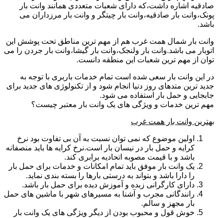
صادقیه اشاره داشت،که دارای شعبات متعددی همانند وانت بار
پونک،وانت بار صادقیه،وانت بار چیتگر و وانت بار مرزداران می
باشد.
وانت بار شمال همت غرب هم از مهم ترین مناطق تحت پوشش این
اتوبار می باشد.وانت بار ولنجک،وانت بار گیشا،وانت بار جردن را می
توان از مهم ترین شعبات این منطقه دانست.
در این وانت بار سعی شده است تمام خدمات باربری با توجه به
جدید ترین متدهای روز دنیا انجام شود و از تکنولوژی های جدید برای
جابجایی و حمل بار استفاده می شود.
مهم ترین خدمات و ویژگی های یک وانت بار معتبر چیست؟
بهترین وانت بار همت غرب
اولین موضوع که نمی توان نسبت به آن بی تفاوت بود نرخ
کرایه و حمل بار در نیسان بار است.نرخ کرایه ها باید منصفانه
باشد و با قیمت مصوبه اتحادیه برابری کند.
یک وانت بار موفق باید تمام امکانات و خدمات برای حمل بار
را دارا باشد و بتواند به درستی بارها را بسته بندی نماید.
دارای کارگرانی زبده و آموزش دیده برای حمل بار باشد.
رانندگانی مجرب و آشنا به مسیرهای شهر با ماشین های حمل
بار مجهز و سالم.
خوش قول و محبوب بودن از دیگر ویژگی های یک وانت بار