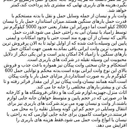
بگیرد،هزینه های باربری نهایی که مشتری باید پرداخت کند،کمتر
خواهد شد.
وانت بار و نیسان از جمله وسایل حمل و نقل با بدنه مستحکم با
قدرت حمل بارهای سنگین هستند.میزان استاندارد حمل بار با نیسان
2800 کیلو است اما دوبرابر این مقدار یعنی حدود 5000 کیلوگرم نیز
توسط زامیاد یا نیسان آبی به راحتی حمل می شود.قدرت حمل
بالایی که نیسان از آن بهره مند است حتی با وجود امکانات و ایمنی
پایین این وسیله،باعث شده که از اوایل تولید تا به الان پرفروش ترین
و محبوب ترین وانت ایرانی باقی بماند.به همین جهت امکان حمل
بارهای سنگین با زامیاد 24 امکان پذیر است و این یکی دیگر از دلایل
محبوبیت این وسیله نقیله در شرکت های باربری است.
استحکام و جان سختی وانت پیکان نیز همواره باعث جذب و فروش
بالای این نوع وانت ایرانی بوده است.بدنه محکم و توانایی حمل 600
کیلوگرم بار به صورت استاندارد،از مزایای حمل بار با وانت پیکان
است.البته همانند نیسان،وانت پیکان نیز از این مقدار فراتر رفته و تا
یک تن و بیشتر،بارهای مختلفی را جابه جا می کند.
اثاث منزل،جهیزیه،لوازم شرکت ها و دفاتر،فروشگاه ها و کارخانه
ها در صورتی که در حجم پایین و متوسط خواهان جابه جایی لوازم
باشند،از وانت و نیسان بهره می برند.شرکت های باربری نیز برای
انتقال وسایلی در حجم کم این گونه وسایل نقلیه را به محل می
فرستند.درخواست کامیون برای جابه جایی لوازمی که به راحتی با
نیسان یا انواع وانت حمل می شود،فقط هزینه های باربری را
افزایش می دهد.