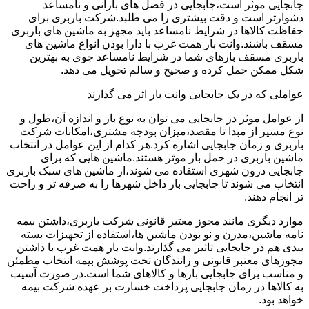
جابجایی موثر است،جابجایی در فصل های بارانی و نامساعد
دشوارتر است و دقت بیشتری را می طلبد.شرکت باربری برای
حفاظت کالاها در شرایط نامساعد باید مجهز به ماشین های باربری
مسقف باشند.وانت بار همت غرب با دارا بودن انواع ماشین های
باربری مسقف بارهای شما در شرایط نامساعد جوی به بهترین
شکل ممکن حمل کرده و صحیح و سالم تحویل می دهد.
عواملی که در یک جابجایی وانت بار اثر می گذارند
از عوامل موثر در جابجایی می توان به نوع بار و اندازه آن،طول و
نوع مسیر از مبدا تا مقصد،میزان بودجه مشتری،امکانات شرکت
باربری و زمان جابجایی اشاره کرد.هر کدام از این عوامل در انتخاب
ماشین باربری در حمل بار موثر هستند.ماشین هایی که برای
جابجایی درون شهری استفاده می شوند،از ماشین های سبک باربری
انتخاب می شوند تا جابجایی بار داخل شهرها را به صرفه تر و راحت
تر انجام دهند.
موارد دیگری مانند مجوز معتبر قانونی شرکت باربری،داشتن بیمه
نامه ماشین،مدرن و نو بودن ماشین ها،استفاده از تجهیزات بسته
بندی هم در جابجایی تاثیر می گذارند.وانت بار همت غرب با داشتن
مجوزهای معتبر قانونی و رانندگان تحت پوشش بیمه انتخاب مطمئن
و مناسب برای جابجایی بارها و کالاهای شما است.در صورت آسیب
به کالاها در زمان جابجایی پرداخت خسارت بر عهده شرکت بیمه
خواهد بود.