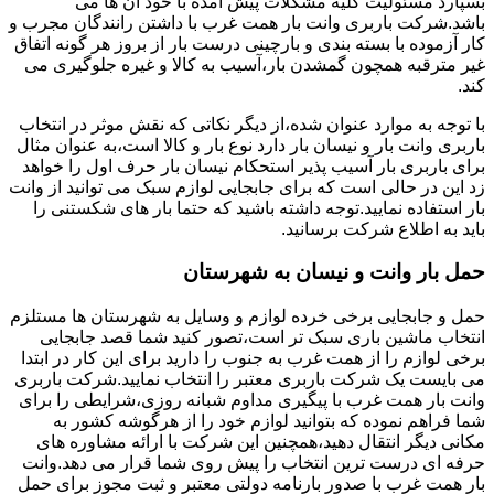
بسپارد مسئولیت کلیه مشکلات پیش آمده با خود آن ها می
باشد.شرکت باربری وانت بار همت غرب با داشتن رانندگان مجرب و
کار آزموده با بسته بندی و بارچینی درست بار از بروز هر گونه اتفاق
غیر مترقبه همچون گمشدن بار،آسیب به کالا و غیره جلوگیری می
کند.
با توجه به موارد عنوان شده،از دیگر نکاتی که نقش موثر در انتخاب
باربری وانت بار و نیسان بار دارد نوع بار و کالا است،به عنوان مثال
برای باربری بار آسیب پذیر استحکام نیسان بار حرف اول را خواهد
زد این در حالی است که برای جابجایی لوازم سبک می توانید از وانت
بار استفاده نمایید.توجه داشته باشید که حتما بار های شکستنی را
باید به اطلاع شرکت برسانید.
حمل بار وانت و نیسان به شهرستان
حمل و جابجایی برخی خرده لوازم و وسایل به شهرستان ها مستلزم
انتخاب ماشین باری سبک تر است،تصور کنید شما قصد جابجایی
برخی لوازم را از همت غرب به جنوب را دارید برای این کار در ابتدا
می بایست یک شرکت باربری معتبر را انتخاب نمایید.شرکت باربری
وانت بار همت غرب با پیگیری مداوم شبانه روزی،شرایطی را برای
شما فراهم نموده که بتوانید لوازم خود را از هرگوشه کشور به
مکانی دیگر انتقال دهید،همچنین این شرکت با ارائه مشاوره های
حرفه ای درست ترین انتخاب را پیش روی شما قرار می دهد.وانت
بار همت غرب با صدور بارنامه دولتی معتبر و ثبت مجوز برای حمل