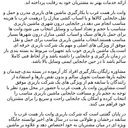
ارائه خدمات بهتر به مشتریان خود به رقابت پرداخته اند.
وانت بار همت غرب با بکارگیری ماشین های باربری مدرن و حمل و
نقل،جابجایی کالاها و یا اسباب کشی منازل را درهمت غرب با هزینه
مناسب انجام می دهد.در جابجایی درون شهری ماشین باربری
متناسب با حجم و تعداد اسباب و وسایل انتخاب می شود.وانت ها
برای حمل بارهای سبک و اسباب کشی منازل درون شهرها بسیار
مناسب هستند.انتخاب ماشین باربری مناسب برای حمل و نقل
موفق از ویژگی های اصلی و مهم یک شرکت باربری حرفه ای
است.یک ماشین باربری خوب باید تجهیزات مربوط به بسته بندی بار
در زمان بارگیری و جابجایی را داشته باشد و از لحاظ فنی کاملا
سالم باشد تا در حین جابجایی ایمنی وسایل بالا باشد.
مشاوره رایگان،بکارگیری افراد کار آزموده در بسته بندی،چیدمان و
تخلیه بارها،ضمانت تحویل سالم و بدون نقص بارها و استفاده از
رانندگان با سابقه هم از ویژگی های یک شرکت باربری موفق
است.مشاورین وانت بار همت غرب با حضور در محل مورد نظر با
توجه به حجم بار و مسافت جابجایی ماشین باربری مناسب را
انتخاب کرده و امکان یک جابجایی راحت و سریع را برای مشتریان
خود فراهم می کنند.
در پایان گفتنی است که شرکت باربری وانت بار همت غرب با
سابقه درخشان و طولانی مدت در سال های اخیر توانسته جایگاه
ویژه ای در میان مشتریان به خود اختصاص دهد و علاوه بر ماشین