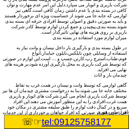
شرکت باربری و اتوبار می سپارد.دلیل این امر عدم مهارت و توان
کافی در بسته بندی یا عدم داشتن زمان کافی است.گاهی نیز
لوازمی که جابه جا می شوند از حساسیت ویژه ای برخوردار هستند
و باید به صورتی دقیق و اصولی توسط افرادی حرفه ای بسته بندی
شوند.بسته بندی،پیچیدن و جمع کردن لوازم توسط کادر شرکت
باربری بر روی هزینه های نهایی تاثیرگذار است.
میزان لوازم مورد استفاده در بسته بندی
در طول بسته بندی و بارگیری بار داخل نیسان و وانت نیاز به
استفاده از وسایلی چون نایلکس،نایلون حبابدار،انواع
فوم،طناب،استرچ رپ،کارتن،چسپ و … است.این لوازم در صورتی
که توسط شرکت باربری به محل بارگیری آورده شود،بر هزینه های
نهایی می افزاید.
چیدمان بار و اثاث
گاهی لوازمی که توسط وانت و نیسان در همت غرب به نقاط
مختلف جابه جا می شوند،بنا به درخواست مشتری چیدمان آن ها نیز
توسط شرکت باربری انجام می گیرد.شرکت های اتوبار و باربری
همت غرب،افرادی را به این منظور آموزش می دهند.این افراد
سریع و در کمال دقت لوازم را طبق سلیقه مشتری در مکان خود
تلفن تماس فوری
قرار می دهند.در صورتی که افراد خواهان برخورداری از این خدمات
باشند،باید هزینه های باربری بیشتری پرداخت کنند.
☞☏
tel:09125758177
تعداد کارگران درخواستی