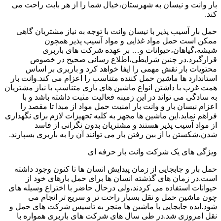
بار وانت و نیسان به شهرستان،خیال شما را از هر بابت راحت می
کند.
حمل بار آسیب پذیر با نیسان وانت با توجه به نیاز مشتریان گاهی
ممکن است حمل مواد غذایی و مواد آسیب پذیر همچون
شیشه،گیاهان،حیوانات و… بر عهده شرکت های باربری
قرارگیرد.در چنین شرایطی،اطلاع رسانی صحیح در خصوص
محتویات بار نقش مهمی را ایفا خواهد کرد و باربری بر اساس
استاندارد ها ماشین حمل کننده متناسب را اعزام می کند.وانت بار
همت غرب با داشتن انواع ماشین های باری متناسب با نیاز مشتریان
به سادگی می تواند در این زمینه فعالیت مثبت داشته باشد و با
اعزام نیسان بار و وانت بار امنیت حمل مواد از مبدا تا مقصد را
فراهم نماید.این ماشین ها مجهز به کلیه تجهیزات لازم برای نگهداری
از مواد آسیب پذیر هستند و مشتریان بدون نگرانی از فاسد
شدن،شکستن یا از بین رفتن بار می توانند آن را به باربری بسپارند.
ویژگی های یک شرکت وانت بار حرفه ای
حمل بار و جابجایی از زمان پیدایش انسان ها تا کنون وجود داشته
است.در زمان های گذشته انسان ها برای حمل بارهای خود از
حیوانات استفاده می کردند،ولی درحال حاضر با اختراع وسیله های
چون ماشین حمل و نقل بسیار راحت تر و سریع تر انجام می
شود.ایده جابجایی با ماشین ها منجر به تاسیس شرکت های حمل و
نقل امروزی شد.در طی سال های شرکت های باربری همواره با