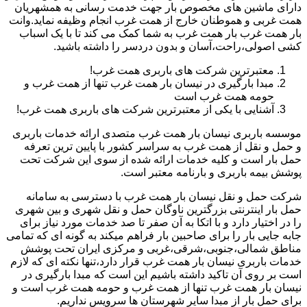
دارای ماشین های مخصوص بار جهت خدمت رسانی به همشهریان
همت غربی و هموطنان خارج از همت غرب انجام وظیفه نماید.وانت
بار همت غرب بار همت غرب به شما کمک می کند تا با یک اسباب
کشی اصولی،راحت،آسان و بدون دردسر را داشته باشید.
معتبرترین شرکت های باربری همت غرب!
مبدا بارگیری در نیسان بار همت غرب تنها از همت غرب و
حومه همت غرب است
آشنایی با یکی از معتبرترین شرکت های باربری همت غرب!
موسسه باربری نیسان بار همت غرب متصدی ارائه خدمات باربری
و حمل و نقل از همت غرب به سراسر کشور با پایین ترین تعرفه
حمل بار است و کلیه خدمات ارائه شده از سوی این شرکت تحت
پوشش بیمه باربری و بارنامه معتبر است.
شرکت حمل و نقل نیسان بار همت غرب با دسترسی به سامانه
حمل بار اینترنتی بزرگترین ناوگان حمل و نقل شهری و بین شهری
را در اختیار دارد و با اتکا به آن صفر تا صد خدمات مورد نیاز برای
جابه جایی بار را برای صاحبین بار فراهم میکند به گونه ای که تمامی
مناطق شمالی،جنوبی،شرقی،غربی و مرکزی ایران تحت پوشش
خدمات باربری نیسان بار همت غرب قرار دارد،تنها نکته ای که لازم
است بر روی آن تاکید داشته باشیم این است که مبدا بارگیری در
نیسان بار همت غرب تنها از همت غرب و حومه همت غرب است و
برای حمل بار از مبدا سایر شهرستان ها سرویس نداریم.