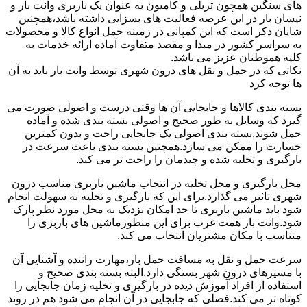
های سنگین همچون تریلی و کامیون به عنوان یک باربری وانت بار و
نیسان بار در این عرصه فعالیت های بسزایی داشته باشد،همچنین
شایان ذکر است که این کمپانی در زمینه حمل انواع کالا و محصولات
به سراسر کشور در مبدا و مقصد متفاوت آماده ارائه خدمات به
کلیه هموطنان عزیز می باشد.
نکاتی که در حمل و نقل های درون شهری توسط وانت بار باید به آن
ها توجه کرد
بسته بندی کالاها و جابجایی آن ها وقتی درست و اصولی صورت می
گیرد که وسایل به طور صحیح و اصولی بسته بندی شده و آماده
حمل شوند.بسته بندی اصولی یک جابجایی راحت و بدون کمترین
خسارت را ممکن می سازد.همچنین بسته بندی باعث سرعت در
بارگیری و تخلیه شده و چیدمان را راحت تر می کند.
محل بارگیری و محل تخلیه در انتخاب ماشین باربری مناسب درون
شهری تاثیر می گذارد.برای این که بارگیری و تخلیه به سهولت انجام
شود باید ماشین باربری تا حد امکان نزدیک به محل مورد نظر پارک
شود.وانت بار همت غرب برای این منظورماشین های باربری را
متناسب با مکان مشتریان انتخاب می کند.
سرعت حمل و نقل به مسافت حمل بار،مهارت راننده و آشنایی آن
با مسیرهای درون شهر بستگی دارد.البته بسته بندی صحیح و
استفاده از افراد آموزش دیده در بارگیری و تخلیه زمان جابجایی را
کوتاه تر می کند.فصلی که جابجایی در آن انجام می شود هم در روند