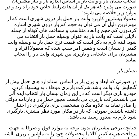
انتخاب نیسان بار و وانت بار بر اساس اندازه بار و نیاز مشتریان
صورت می پذیرد که هر یک از آن ها شرایط خاص خود را دارند و در
موارد زیر خلاصه می شوند:
معمولا بیشترین کاربرد وانت بار حمل بار درون شهری است که از
مهم ترین دلیل آن می توان به حجم کم بار درون شهری اشاره
کرد.وزن کم،حجم و ابعاد متناسب و مسافت های کوتاه از جمله
دلایلی است که وانت بار به عنوان وسیله حمل بار انتخاب می
شود.البته لازم به ذکر است که قیمت نرخ حمل بار به وسیله وانت
کمتر از نیسان است و همین امر سبب شده که معمولا افراد و
مشتریان برای جابجایی و باربری بین شهری وانت بار را انتخاب
نمایند.
نیسان بار
در صورتی که ابعاد و وزن بار بر اساس استاندارد های حمل بیش از
گنجایش یک وانت باشد،شرکت باربری موظف به پیشنهاد کردن
خودرو باری دیگر است که در این زمان نیسان بار انتخاب ایده آلی
می باشد.شرکت باربری می بایست مجوز حمل بار و بارنامه دولتی
را صادر نماید به علاوه مکان مشخصی برای بارگیری در اختیار
داشته باشد.در صورتی که بار در مکان مورد نظر مشتری بارگیری
شود لازم به صدور رسید می باشد.
چنانچه برخی مشتریان بدون توجه به موارد فوق و صرفا به جهت
پرداخت هزینه کمتر کالا یا محصولات خود را به ماشین باربری ناآشنا