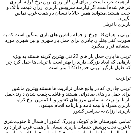
بار همت غرب است و برای این کار ارزان ترین نرخ کرایه باربری
فراهم شده است،اگر نیازمند سرویس باربری ارزان قیمت با تک و
جفت هستید،میتوانید همین حالا با نیسان بار همت غرب تماس
بگیرید.
باربری با تریلی
تریلی یا همان 18 چرخ از جمله ماشین های باری سنگین است که به
صورت کفی،بغلدار،چادری برای حمل بار شهری و بین شهری مورد
استفاده قرار میگیرد.
تریلی ها باری حمل بار های 22 تنی بهترین گزینه هستند به ویژه
بارهایی که ابعاد بزرگی دارند را بهتر است با تریلی ها حمل کرد چرا
که طول بارگیر تریلی حدودا 12.5 متر است.
ترانزیت
تریلی چادری که در واقع همان ترانزیت ها هستند بهترین ماشین
برای حمل بار های صادراتی هستند و قابلیت پلمپ شدن دارند.حمل
بار با ترانزیت به تمامی مرز های کشور و با کمترین نرخ کرایه
باربری همراه با بیمه نامه و بارنامه انجام میشود.
باربری ارزان به سراسر کشور
تمامی شهرستان های کوچک و بزرگ کشور از شمال تا جنوب،شرق
تا غرب تحت پوشش خدمات باربری نیسان بار همت غرب قرار دارد
و ارسال بار به آنها با ارزان ترین نرخ کرایه باربری امکان پذیر است.