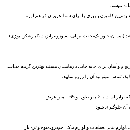
اده میشود.
بهترین کامیون باربری را برای شما عزیزان فراهم آورند.
باشد (نیسان،خاور،تک،جفت،تریلی،ایسوزو،ترانزیت،کمرشکن،بوژی)
 و وآسان برای جابه جایی بارهایشان هستند بهترین گزینه میباشد.
 تماس میتوانید آن را رزرو نمایید.
ن آن جلوگیری شود.
،لوازم بنایی،قطعات و لوازم یدکی خودرو،میوه و تره بار