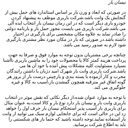
نیسان بار
در صورتی که ابعاد و وزن بار بر اساس استاندارد های حمل بیش از
گنجایش یک وانت باشد،شرکت باربری موظف به پیشنهاد کردن
خودرو باری دیگر است که در این زمان نیسان بار انتخاب ایده آلی
می باشد.شرکت باربری می بایست مجوز حمل بار و بارنامه دولتی
را صادر نماید به علاوه مکان مشخصی برای بارگیری در اختیار
داشته باشد.در صورتی که بار در مکان مورد نظر مشتری بارگیری
شود لازم به صدور رسید می باشد.
چنانچه برخی مشتریان بدون توجه به موارد فوق و صرفا به جهت
پرداخت هزینه کمتر کالا یا محصولات خود را به ماشین باربری ناآشنا
بسپارد مسئولیت کلیه مشکلات پیش آمده با خود آن ها می
باشد.شرکت باربری وانت بار شهرک امید دژبان با داشتن رانندگان
مجرب و کار آزموده با بسته بندی و بارچینی درست بار از بروز هر
گونه اتفاق غیر مترقبه همچون گمشدن بار،آسیب به کالا و غیره
جلوگیری می کند.
با توجه به موارد عنوان شده،از دیگر نکاتی که نقش موثر در انتخاب
باربری وانت بار و نیسان بار دارد نوع بار و کالا است،به عنوان مثال
برای باربری بار آسیب پذیر استحکام نیسان بار حرف اول را خواهد
زد این در حالی است که برای جابجایی لوازم سبک می توانید از وانت
بار استفاده نمایید.توجه داشته باشید که حتما بار های شکستنی را
باید به اطلاع شرکت برسانید.