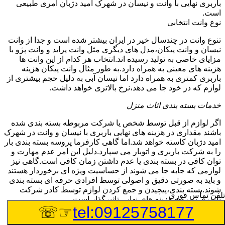
باربری نهایی با وانت و نیسان در شهرک امید دژبان امری طبیعی
است.
نوع وانت انتخابی
تنوع وانت در چندسال خیر در ایران بیشتر شده است و جدا از وانت
نیسان و وانت پیکان،مدل های دیگری مثل وانت پراید و وانت پژو با
مزایای خاصی به تولید رسیده اند.انتخاب هر کدام از این وانت ها
هزینه های معینی به همراه دارد.به طور مثال وانت پیکان هزینه
باربری کمتری به همراه دارد اما نیسان آبی به دلیل حجم بیشتری از
لوازم که در خود جا می دهد،نرخ بالاتری خواهد داشت.
خدمات بسته بندی اثاث منزل
اگر لوازم از قبل توسط شخص یا شرکت مربوطه بسته بندی شده
باشند مقداری در هزینه های نهایی باربری با نیسان و وانت در شهرک
امید دژبان کاسته خواهد شد.اما گاهی کارفرما پروسه بسته بندی بار
را به شرکت باربری و اتوبار می سپارد.دلیل این امر عدم مهارت و
توان کافی در بسته بندی یا عدم داشتن زمان کافی است.گاهی نیز
لوازمی که جابه جا می شوند از حساسیت ویژه ای برخوردار هستند
و باید به صورتی دقیق و اصولی توسط افرادی حرفه ای بسته بندی
شوند.بسته بندی،پیچیدن و جمع کردن لوازم توسط کادر شرکت
تلفن تماس فوری
باربری بر روی هزینه های نهایی تاثیرگذار است.
☞☏
tel:09125758177
میزان لوازم مورد استفاده در بسته بندی