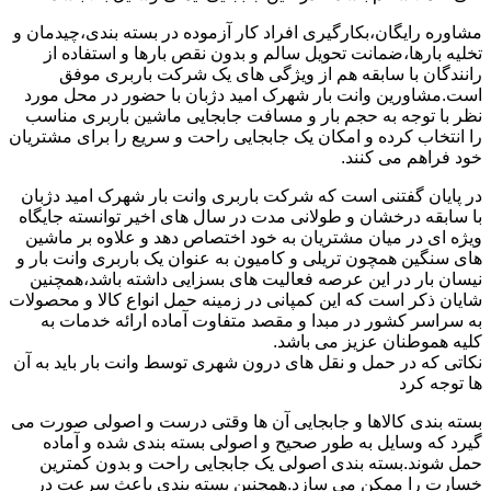
مشاوره رایگان،بکارگیری افراد کار آزموده در بسته بندی،چیدمان و
تخلیه بارها،ضمانت تحویل سالم و بدون نقص بارها و استفاده از
رانندگان با سابقه هم از ویژگی های یک شرکت باربری موفق
است.مشاورین وانت بار شهرک امید دژبان با حضور در محل مورد
نظر با توجه به حجم بار و مسافت جابجایی ماشین باربری مناسب
را انتخاب کرده و امکان یک جابجایی راحت و سریع را برای مشتریان
خود فراهم می کنند.
در پایان گفتنی است که شرکت باربری وانت بار شهرک امید دژبان
با سابقه درخشان و طولانی مدت در سال های اخیر توانسته جایگاه
ویژه ای در میان مشتریان به خود اختصاص دهد و علاوه بر ماشین
های سنگین همچون تریلی و کامیون به عنوان یک باربری وانت بار و
نیسان بار در این عرصه فعالیت های بسزایی داشته باشد،همچنین
شایان ذکر است که این کمپانی در زمینه حمل انواع کالا و محصولات
به سراسر کشور در مبدا و مقصد متفاوت آماده ارائه خدمات به
کلیه هموطنان عزیز می باشد.
نکاتی که در حمل و نقل های درون شهری توسط وانت بار باید به آن
ها توجه کرد
بسته بندی کالاها و جابجایی آن ها وقتی درست و اصولی صورت می
گیرد که وسایل به طور صحیح و اصولی بسته بندی شده و آماده
حمل شوند.بسته بندی اصولی یک جابجایی راحت و بدون کمترین
خسارت را ممکن می سازد.همچنین بسته بندی باعث سرعت در