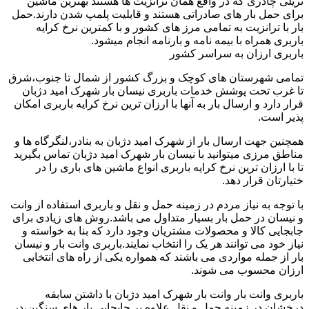
تریلی چادری که در واقع همان ترانزیت ها هستند بهترین ماشین
برای حمل بار های صادراتی هستند و قابلیت پلمپ شدن دارند.حمل
بار با ترانزیت به تمامی مرز های کشور و با کمترین نرخ کرایه
باربری همراه با بیمه نامه و بارنامه انجام میشود.
باربری ارزان به سراسر کشور
تمامی شهرستان های کوچک و بزرگ کشور از شمال تا جنوب،شرق
تا غرب تحت پوشش خدمات باربری نیسان بار شهرک امید دژبان
قرار دارد و ارسال بار به آنها با ارزان ترین نرخ کرایه باربری امکان
پذیر است.
همچنین جهت ارسال بار از شهرک امید دژبان به بنادر،لنگرگاه ها و
مناطق مرزی میتوانید با نیسان بار شهرک امید دژبان تماس بگیرید
تا با ارزان ترین نرخ کرایه باربری انواع ماشین های باری را در
ختیارتان قرار دهد.
با توجه به نیاز مردم در زمینه حمل و نقل و باربری استفاده از وانت
و نیسان در حمل بار بسیار متداول می باشد.روش های زیادی برای
جابجایی کالا و محصولات مشتریان وجود دارد که بنا به خواسته و
نیاز خود می توانند هر یک را انتخاب نمایند.باربری وانت بار و نیسان
بار از جمله مواردی می باشند که همواره یکی از راه های انتخابی
ارزان محسوب می شوند.
باربری وانت بار وانت بار شهرک امید دژبان با داشتن سابقه
درخشان در زمینه حمل و نقل علاوه بر جابجایی بار های سنگین،در