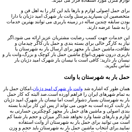
لوازم منزل مورد استفاده قرار می گیرند.
برای حمل اصولی لوازم و بارها باید این کار را به اهل فن و
متخصصین آن بسپارید.پرسنل وانت بار شهرک امید دژبان با دارا
بودن سابقه چندین ساله در زمینه باربری می توانند بهترین خدمات
را به شما عرضه دارند.
این خدمات جهت کسب رضایت مشتریان عزیز ارائه می شود.اگر
نیاز به کارگر خالی برای بسته بندی و حمل بار،کاگر چیدمان و
نظافت،ماشین حمل بار مجهز برای ارسال بار به شهرستان یا
باربری درون شهری،انواع ماشین حمل بار کوچک و بزرگ،وانت بار و
نیسان بار دارید: کافی است با نیسان بار شهرک امید دژبان بار
تماس بگیرید.
حمل بار به شهرستان با وانت
همان طور که اشاره شد
وانت بار شهرک امید دژبان
،امکان حمل بار
به تمام شهرهای ایران را فراهم آورده است.صد البته که کار حمل
بار به شهرستان بسیار دشوار است اما نیسان بار شهرک امید دژبان
بار ثابت کرده است به خوبی می تواند از پس این کار برآید.با بسته
بندی اصولی و ماشین های حمل بار مجهز کوچکترین خسارتی به
لوازم و بارهای شما وارد نخواهد شد.اگر میزان و حجم بار شما کم
است می توانید برای حمل بار به شهرستان از وانت استفاده
نمایید.برای انتخاب ماشین حمل بار به شهرستان باید حجم و وزن