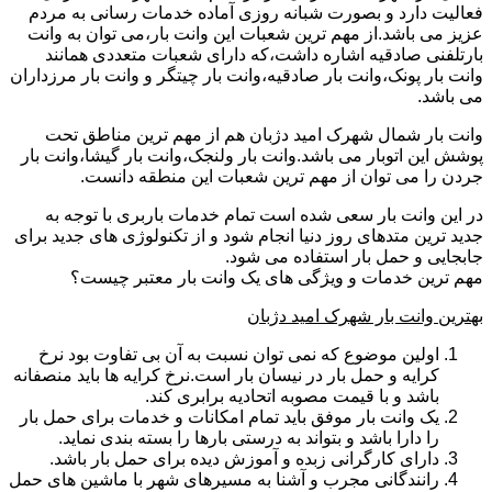
فعالیت دارد و بصورت شبانه روزی آماده خدمات رسانی به مردم
عزیز می باشد.از مهم ترین شعبات این وانت بار،می توان به وانت
بارتلفنی صادقیه اشاره داشت،که دارای شعبات متعددی همانند
وانت بار پونک،وانت بار صادقیه،وانت بار چیتگر و وانت بار مرزداران
می باشد.
وانت بار شمال شهرک امید دژبان هم از مهم ترین مناطق تحت
پوشش این اتوبار می باشد.وانت بار ولنجک،وانت بار گیشا،وانت بار
جردن را می توان از مهم ترین شعبات این منطقه دانست.
در این وانت بار سعی شده است تمام خدمات باربری با توجه به
جدید ترین متدهای روز دنیا انجام شود و از تکنولوژی های جدید برای
جابجایی و حمل بار استفاده می شود.
مهم ترین خدمات و ویژگی های یک وانت بار معتبر چیست؟
بهترین وانت بار شهرک امید دژبان
اولین موضوع که نمی توان نسبت به آن بی تفاوت بود نرخ
کرایه و حمل بار در نیسان بار است.نرخ کرایه ها باید منصفانه
باشد و با قیمت مصوبه اتحادیه برابری کند.
یک وانت بار موفق باید تمام امکانات و خدمات برای حمل بار
را دارا باشد و بتواند به درستی بارها را بسته بندی نماید.
دارای کارگرانی زبده و آموزش دیده برای حمل بار باشد.
رانندگانی مجرب و آشنا به مسیرهای شهر با ماشین های حمل