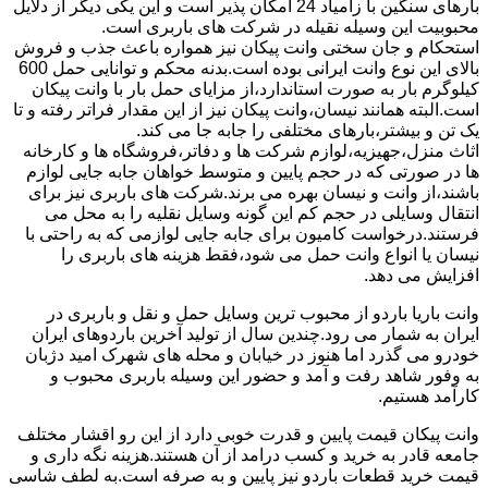
بارهای سنگین با زامیاد 24 امکان پذیر است و این یکی دیگر از دلایل
محبوبیت این وسیله نقیله در شرکت های باربری است.
استحکام و جان سختی وانت پیکان نیز همواره باعث جذب و فروش
بالای این نوع وانت ایرانی بوده است.بدنه محکم و توانایی حمل 600
کیلوگرم بار به صورت استاندارد،از مزایای حمل بار با وانت پیکان
است.البته همانند نیسان،وانت پیکان نیز از این مقدار فراتر رفته و تا
یک تن و بیشتر،بارهای مختلفی را جابه جا می کند.
اثاث منزل،جهیزیه،لوازم شرکت ها و دفاتر،فروشگاه ها و کارخانه
ها در صورتی که در حجم پایین و متوسط خواهان جابه جایی لوازم
باشند،از وانت و نیسان بهره می برند.شرکت های باربری نیز برای
انتقال وسایلی در حجم کم این گونه وسایل نقلیه را به محل می
فرستند.درخواست کامیون برای جابه جایی لوازمی که به راحتی با
نیسان یا انواع وانت حمل می شود،فقط هزینه های باربری را
افزایش می دهد.
وانت باریا باردو از محبوب ترین وسایل حمل و نقل و باربری در
ایران به شمار می رود.چندین سال از تولید آخرین باردوهای ایران
خودرو می گذرد اما هنوز در خیابان و محله های شهرک امید دژبان
به وفور شاهد رفت و آمد و حضور این وسیله باربری محبوب و
کارآمد هستیم.
وانت پیکان قیمت پایین و قدرت خوبی دارد از این رو اقشار مختلف
جامعه قادر به خرید و کسب درامد از آن هستند.هزینه نگه داری و
قیمت خرید قطعات باردو نیز پایین و به صرفه است.به لطف شاسی