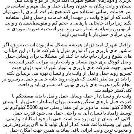
باربری و اتوبارهای سطح شهرک امید دژبان از انواع وانت مثل
نیسان و وانت پیکان به عنوان وسایل حمل و نقل مهم و اساسی در
امر خدمات رسانی استفاده می کنند.هیچ شرکت باربری را نمی توان
یافت که از انواع وانت در جهت ارائه خدمات و حمل و نقل استفاده
نکند زیرا برای جابجایی بارهایی با حجم کم و متوسط،نیسان و وانت
بار بهترین وسیله به شمار می روند.بهتر است به صورت موردی به
بیان مزایای حمل بار با وانت بپردازیم:
ترافیک شهرک امید دژبان همیشه مشکل ساز بوده است به ویژه اگر
ماشین های باربری بزرگ لوازم منزل یا شرکت ها را در این خیابا ن
های شلوغ و پرازدحام،جابه جا کنند.این مشکلات برای وسایل حمل
و نقل کوچک تری چون نیسان و وانت بار،به مراتب کمتر است.به
همین جهت شرکت های باربری و اتوبار شهرک امید دژبان جهت
تسریع روند حمل و نقل از وانت بار و نیسان بهره می برند.این نکته
را باید در مد نظر داشت که هرچه روند جابه جایی و حمل بارسریع تر
انجام بگیرد،هزینه های باربری نهایی که مشتری باید پرداخت
کند،کمتر خواهد شد.
وانت بار و نیسان از جمله وسایل حمل و نقل با بدنه مستحکم با
قدرت حمل بارهای سنگین هستند.میزان استاندارد حمل بار با نیسان
2800 کیلو است اما دوبرابر این مقدار یعنی حدود 5000 کیلوگرم نیز
توسط زامیاد یا نیسان آبی به راحتی حمل می شود.قدرت حمل
بالایی که نیسان از آن بهره مند است حتی با وجود امکانات و ایمنی
پایین این وسیله،باعث شده که از اوایل تولید تا به الان پرفروش ترین
و محبوب ترین وانت ایرانی باقی بماند.به همین جهت امکان حمل