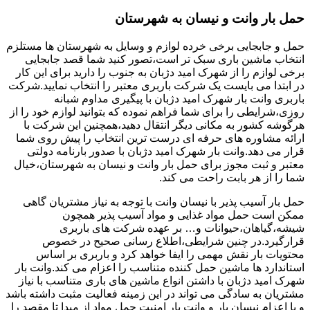
حمل بار وانت و نیسان به شهرستان
حمل و جابجایی برخی خرده لوازم و وسایل به شهرستان ها مستلزم
انتخاب ماشین باری سبک تر است،تصور کنید شما قصد جابجایی
برخی لوازم را از شهرک امید دژبان به جنوب را دارید برای این کار
در ابتدا می بایست یک شرکت باربری معتبر را انتخاب نمایید.شرکت
باربری وانت بار شهرک امید دژبان با پیگیری مداوم شبانه
روزی،شرایطی را برای شما فراهم نموده که بتوانید لوازم خود را از
هرگوشه کشور به مکانی دیگر انتقال دهید،همچنین این شرکت با
ارائه مشاوره های حرفه ای درست ترین انتخاب را پیش روی شما
قرار می دهد.وانت بار شهرک امید دژبان با صدور بارنامه دولتی
معتبر و ثبت مجوز برای حمل بار وانت و نیسان به شهرستان،خیال
شما را از هر بابت راحت می کند.
حمل بار آسیب پذیر با نیسان وانت با توجه به نیاز مشتریان گاهی
ممکن است حمل مواد غذایی و مواد آسیب پذیر همچون
شیشه،گیاهان،حیوانات و… بر عهده شرکت های باربری
قرارگیرد.در چنین شرایطی،اطلاع رسانی صحیح در خصوص
محتویات بار نقش مهمی را ایفا خواهد کرد و باربری بر اساس
استاندارد ها ماشین حمل کننده متناسب را اعزام می کند.وانت بار
شهرک امید دژبان با داشتن انواع ماشین های باری متناسب با نیاز
مشتریان به سادگی می تواند در این زمینه فعالیت مثبت داشته باشد
و با اعزام نیسان بار و وانت بار امنیت حمل مواد از مبدا تا مقصد را