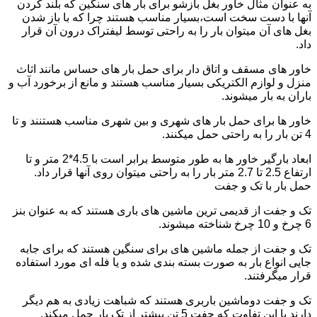
به عنوان مثال خاور بغل بازشو برای بار های سنگین که بلند کردن
آنها با دست سخت است،بسیار مناسب هستند چرا که با باز شدن
بغل های آن میتوان بار را به راحتی توسط لیفتراک درون آن قرار
داد.
خاور های مسقف و اتاق دار برای حمل بار های حساس مانند اثاث
منزل و لوازم الکتریکی بسیار مناسب هستند و مانع از برخورد آب و
باران به بار میشوند.
خاور ها برای حمل بار های شهری و بین شهری مناسب هستنند و تا
4 تن بار را به راحتی حمل میکنند.
ابعاد بارگیر خاور ها به طور متوسط برابر است با 4.5*2 متر و تا
ارتفاع 2.5 تا 2.7 متر بار را به راحتی میتوان روی آنها قرار داد.
حمل بار با تک و جفت
تک و جفت از قدیمی ترین ماشین های باری هستند که به عنوان بنز
6 چرخ و 10 چرخ شناخته میشوند.
تک و جفت از جمله ماشین های برای سنگین هستند که برای جابه
جایی انواع بار به صورت بسته بندی شده و یا فله ای مورد استفاده
قرار میگرفتند.
تک و جفت دوماشین باربری هستند که شباهت زیادی به هم دیگر
دارند با این تفاوت که جفت 5 تن بیشتر از تک بار حمل میکند.