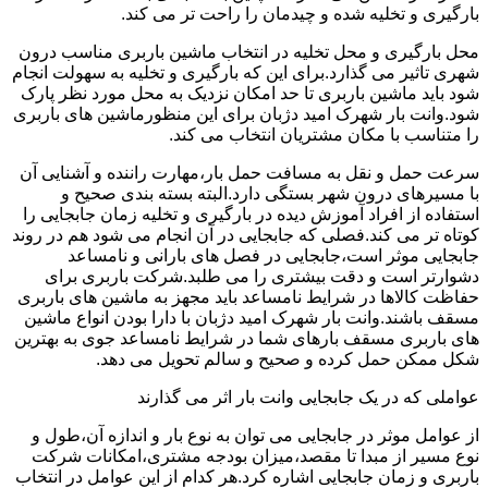
بارگیری و تخلیه شده و چیدمان را راحت تر می کند.
محل بارگیری و محل تخلیه در انتخاب ماشین باربری مناسب درون
شهری تاثیر می گذارد.برای این که بارگیری و تخلیه به سهولت انجام
شود باید ماشین باربری تا حد امکان نزدیک به محل مورد نظر پارک
شود.وانت بار شهرک امید دژبان برای این منظورماشین های باربری
را متناسب با مکان مشتریان انتخاب می کند.
سرعت حمل و نقل به مسافت حمل بار،مهارت راننده و آشنایی آن
با مسیرهای درون شهر بستگی دارد.البته بسته بندی صحیح و
استفاده از افراد آموزش دیده در بارگیری و تخلیه زمان جابجایی را
کوتاه تر می کند.فصلی که جابجایی در آن انجام می شود هم در روند
جابجایی موثر است،جابجایی در فصل های بارانی و نامساعد
دشوارتر است و دقت بیشتری را می طلبد.شرکت باربری برای
حفاظت کالاها در شرایط نامساعد باید مجهز به ماشین های باربری
مسقف باشند.وانت بار شهرک امید دژبان با دارا بودن انواع ماشین
های باربری مسقف بارهای شما در شرایط نامساعد جوی به بهترین
شکل ممکن حمل کرده و صحیح و سالم تحویل می دهد.
عواملی که در یک جابجایی وانت بار اثر می گذارند
از عوامل موثر در جابجایی می توان به نوع بار و اندازه آن،طول و
نوع مسیر از مبدا تا مقصد،میزان بودجه مشتری،امکانات شرکت
باربری و زمان جابجایی اشاره کرد.هر کدام از این عوامل در انتخاب