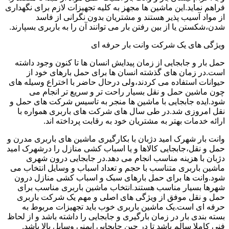
فراهم نماید.این ماشین ها مجهز به کلیه تجهیزات لازم برای نگهداری
از مواد آسیب پذیر هستند و مشتریان بدون نگرانی از فاسد
شدن،شکستن یا از بین رفتن بار می توانند آن را به باربری بسپارند.
ویژگی های یک شرکت وانت بار حرفه ای
حمل بار و جابجایی از زمان پیدایش انسان ها تا کنون وجود داشته
است.در زمان های گذشته انسان ها برای حمل بارهای خود از
حیوانات استفاده می کردند،ولی درحال حاضر با اختراع وسیله های
چون ماشین حمل و نقل بسیار راحت تر و سریع تر انجام می
شود.ایده جابجایی با ماشین ها منجر به تاسیس شرکت های حمل و
نقل امروزی شد.در طی سال های شرکت های باربری همواره با
ارائه خدمات بهتر به مشتریان خود به رقابت پرداخته اند.
وانت بار شهرک امید دژبان با بکارگیری ماشین های باربری مدرن و
حمل و نقل،جابجایی کالاها و یا اسباب کشی منازل را درشهرک امید
دژبان با هزینه مناسب انجام می دهد.در جابجایی درون شهری
ماشین باربری متناسب با حجم و تعداد اسباب و وسایل انتخاب می
شود.وانت ها برای حمل بارهای سبک و اسباب کشی منازل درون
شهرها بسیار مناسب هستند.انتخاب ماشین باربری مناسب برای
حمل و نقل موفق از ویژگی های اصلی و مهم یک شرکت باربری
حرفه ای است.یک ماشین باربری خوب باید تجهیزات مربوط به
بسته بندی بار در زمان بارگیری و جابجایی را داشته باشد و از لحاظ
فنی کاملا سالم باشد تا در حین جابجایی ایمنی وسایل بالا باشد.