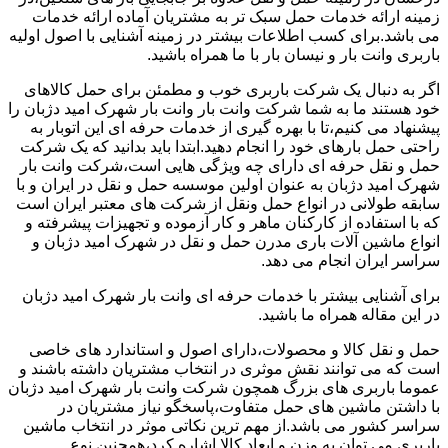
زمینه ارائه خدمات حمل سبک تر به مشتریان آماده ارائه خدمات
می باشد.برای کسب اطلاعات بیشتر در زمینه آشنایی با اصول اولیه
باربری وانت بار و نیسان بار با ما همراه باشید.
اگر به دنبال یک شرکت باربری خوب و مطمئن برای حمل کالاهای
خود هستند ما به شما شرکت وانت بار وانت بار شهرک امید دژبان را
پیشنهاد می کنیم،تا با بهره گیری از خدمات حرفه ای این اتوبار به
راحتی حمل بارهای خود را انجام دهید.ابتدا باید بدانید که یک شرکت
حمل و نقل حرفه ای دارای چه ویژگی هایی است،شرکت وانت بار
شهرک امید دژبان به عنوان اولین موسسه حمل و نقل در ایران و با
سابقه طولانی در انواع حمل ونقل از شرکت های معتبر ایران است
که با استفاده از کارکنان ماهر و کار آزموده و تجهیزات پیشرفته و
انواع ماشین آلات باری مدرن حمل و نقل در شهرک امید دژبان و
سراسر ایران انجام می دهد.
برای آشنایی بیشتر با خدمات حرفه ای وانت بار شهرک امید دژبان
در این مقاله همراه ما باشید.
حمل و نقل کالا و محصولات،دارای اصول و استاندارد های خاصی
است که می توانند نقش موثری در انتخاب مشتریان داشته باشند و
عموما باربری های بزرگ همچون شرکت وانت بار شهرک امید دژبان
با داشتن ماشین های حمل متفاوت،پاسخگو نیاز مشتریان در
سراسر کشور می باشد.از مهم ترین نکاتی موثر در انتخاب ماشین
باربری می توان به وزن و ابعاد کالا اشاره کرد،همچنین نوع