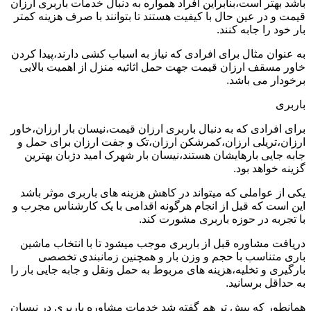
باشد بهتر است،بنابراین افراد همواره به دنبال خدمات باربری ارزان
قیمت و در عین حال با کیفیت هستند تا بتوانند با صرف هزینه کمتر
بار خود را جابه کنند.
به عنوان مثال برای افرادی که نیاز به اسباب کشی دارند،پیدا کردن
خاور مسقف ارزان قیمت جهت حمل اثاثیه منزل از اهمیت بالایی
برخودار می باشد.
باربری
برای افرادی که به دنبال باربری ارزان قیمت،نیسان بار ارزان،خاور
ارزان،تریلی ارزان،کمرشکن ارزان،تک و جفت ارزان برای حمل و
جابه جایی بارهایشان هستند،نیسان بار شهرک امید دژبان بهترین
گزینه خواهد بود.
یکی از عواملی که میتواند در کاهش هزینه های باربری موثر باشد
این است که قبل از انجام هرگونه اقدامی با یک کارشناس مجرب و
با تجربه در حوزه باربری مشورت کند.
دریافت مشاوره قبل از باربری موجب میشود تا با انتخاب ماشین
باری متناسب با حجم و وزن بار و همچنین زمانبندی تخصصی
بارگیری و تخلیه،هزینه های مربوط به حمل ونقل و جابه جایی بار را
به حداقل برسانید.
همانطور که پیش تر هم گفته شد خدمات مشاوره باربری در نیسان