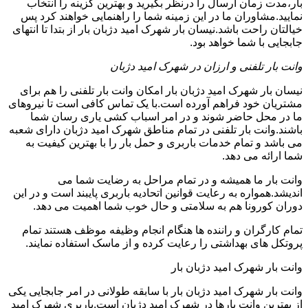
بار،مدت زمان ارسال را درنظر بگیرید و بهترین گزینه را انتخاب
نمایید.مشاوران ما در این زمینه شما را راهنمایی خواهند کرد پس
خیالتان راحت باشد.نیسان بار شهرک امید دژبان بار از بتدا تا انتهای
جابجایی با شما خواهد بود.
وانت بار تلفنی و ارزان در شهرک امید دژبان
نیسان بار شهرک امید دژبان بار امکان وانت بار تلفنی را هم برای
مشتریان خود فراهم آورده است.با یک تماس کافی است تا نیروهای
ما در محل حاضر شوند و در امر اسباب کشی یاری رسان شما
باشند.وانت بار تلفنی در تمام مناطق شهرک امید دژبان دارای شعبه
می باشد و تمام خدمات باربری و حمل بار را با بهترین کیفیت به
شما ارائه می دهد.
وانت بار ما همیشه و در تمام مراحل به رضایت شما می
اندیشد.همواره به رعایت قوانین اتحادیه باربری پایبند است و در این
دوران کورونا هم به سلامتی و حال خوب شما اهمیت می دهد.
تمام کارگران و راننده ها هنگام انجام وظیفه موظف هستند تمام
پروتکل های بهداشتی را رعایت کرده و از ماسک استفاده نمایند.
وانت بار شهرک امید دژبان بار
وانت بار شهرک امید دژبان بار با سابقه طولانی در امر جابجایی یکی
از بهترین وانت بارها در شهرک امید دژبان است.باربری شهرک امید