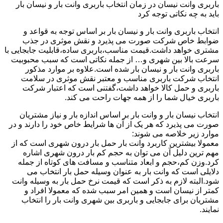
باربری وانت نیسان در زمان انتخاب باربری وانت بار و نیسان بار
باید به چه نکاتی توجه کرد
انتخاب باربری وانت بار و نیسان بار بر اساس توجه به قواعد و
ضوابط خاص شرکت صورت می پذیرد و نقش موثری در جذب
مشتری خواهد داشت.قیمت مناسب،باربری ساده،قابلیت جابجایی با
سرعت بالا بین شهری و… از جمله نکاتی است که سبب محبوبیت
باربری وانت بار و نیسان بار شده است.علاوه بر موارد مذکور
انتخاب شرکت باربری مناسب و معتبر نقش موثری در سلامت
باربری و حمل کالا خواهد داشت،گفتنی است که اعتبار شرکت
باربری خیال شما را از همه جهات راحت می کند.
انتخاب نیسان بار و وانت بار بر اساس اندازه بار و نیاز مشتریان
صورت می پذیرد که هر یک از آن ها شرایط خاص خود را دارند و در
موارد زیر خلاصه می شوند:
معمولا بیشترین کاربرد وانت بار حمل بار درون شهری است که از
مهم ترین دلیل آن می توان به حجم کم بار درون شهری اشاره
کرد.وزن کم،حجم و ابعاد متناسب و مسافت های کوتاه از جمله
دلایلی است که وانت بار به عنوان وسیله حمل بار انتخاب می
شود.البته لازم به ذکر است که قیمت نرخ حمل بار به وسیله وانت
کمتر از نیسان است و همین امر سبب شده که معمولا افراد و
مشتریان برای جابجایی و باربری بین شهری وانت بار را انتخاب
نمایند.