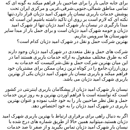
برای جابه جایی بار را برای صاحبین بار فراهم میکند به گونه ای که
تمامی مناطق شمالی،جنوبی،شرقی،غربی و مرکزی ایران تحت
پوشش خدمات باربری نیسان بار شهرک امید دژبان قرار دارد،تنها
نکته ای که لازم است بر روی آن تاکید داشته باشیم این است که
مبدا بارگیری در نیسان بار شهرک امید دژبان تنها از شهرک امید
دژبان و حومه شهرک امید دژبان است و برای حمل بار از مبدا سایر
شهرستان ها سرویس نداریم.
بهترین شرکت حمل و نقل در شهرک امید دژبان کدام است؟
شرکت های حمل و نقل متعددی در شهرک امید دژبان وجود دارند
که به طرق مختلف مشغول به ارائه خدمات باربری هستند اما در
این میان بهترین شرکت حمل و نقل،شرکتیست که خدمات به
روز،ارزان،جامع را در کوتاه ترین زمان ممکن برای مشتریان خود
فراهم میکند و باربری نیسان بار شهرک امید دژبان یکی از بهترین
باربری شهرک امید دژبان می باشد.
نیسان بار شهرک امید دژبان از پیشگامان باربری اینترنتی در کشور
است که توانسته است با فراهم آوردن بهترین و به روز ترین خدمات
حمل و نقل نظر صاحبین بار را به خود جلب نموده و عنوان بهترین
باربری در شهرک امید دژبان را به خود اختصاص دهد.
اگر به دنبال راهی برای برقراری ارتباط با بهترین باربری شهرک امید
دژبان هستید،میتوانید همین حالا از طریق شماره های درج شده با
نیسان بار شهرک امید دژبان تماس بگیرید و از صفر تا صد خدمات