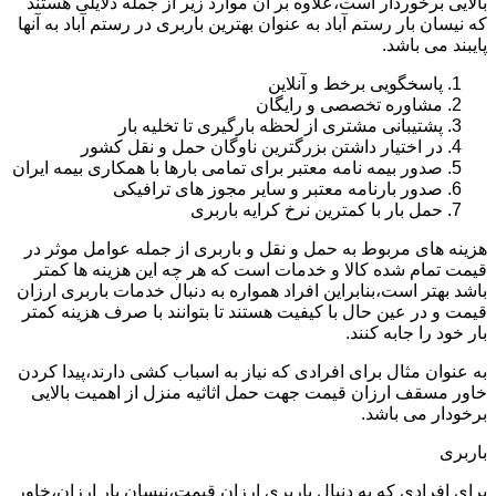
بالایی برخوردار است،علاوه بر آن موارد زیر از جمله دلایلی هستند
که نیسان بار رستم آباد به عنوان بهترین باربری در رستم آباد به آنها
پایبند می باشد.
پاسخگویی برخط و آنلاین
مشاوره تخصصی و رایگان
پشتیبانی مشتری از لحظه بارگیری تا تخلیه بار
در اختیار داشتن بزرگترین ناوگان حمل و نقل کشور
صدور بیمه نامه معتبر برای تمامی بارها با همکاری بیمه ایران
صدور بارنامه معتبر و سایر مجوز های ترافیکی
حمل بار با کمترین نرخ کرایه باربری
هزینه های مربوط به حمل و نقل و باربری از جمله عوامل موثر در
قیمت تمام شده کالا و خدمات است که هر چه این هزینه ها کمتر
باشد بهتر است،بنابراین افراد همواره به دنبال خدمات باربری ارزان
قیمت و در عین حال با کیفیت هستند تا بتوانند با صرف هزینه کمتر
بار خود را جابه کنند.
به عنوان مثال برای افرادی که نیاز به اسباب کشی دارند،پیدا کردن
خاور مسقف ارزان قیمت جهت حمل اثاثیه منزل از اهمیت بالایی
برخودار می باشد.
باربری
برای افرادی که به دنبال باربری ارزان قیمت،نیسان بار ارزان،خاور