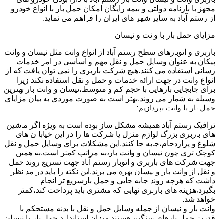
مجهز با بارنامه دولتی و بیمه رایگان امکان حمل بار با انواع خودرو
از رستم آباد به سایر شهر های ایران را فراهم می نماید.
مزایای حمل بار با وانت و نیسان
باربری و اتوبارهای سطح رستم آباد از انواع وانت مثل نیسان و وانت
پیکان به عنوان وسایل حمل و نقل مهم و اساسی در امر خدمات
رسانی استفاده می کنند.هیچ شرکت باربری را نمی توان یافت که از
انواع وانت در جهت ارائه خدمات و حمل و نقل استفاده نکند زیرا
برای جابجایی بارهایی با حجم کم و متوسط،نیسان و وانت بار بهترین
وسیله به شمار می روند.بهتر است به صورت موردی به بیان مزایای
حمل بار با وانت بپردازیم:
ترافیک رستم آباد همیشه مشکل ساز بوده است به ویژه اگر ماشین
های باربری بزرگ لوازم منزل یا شرکت ها را در این خیابا ن های
شلوغ و پرازدحام،جابه جا کنند.این مشکلات برای وسایل حمل و نقل
کوچک تری چون نیسان و وانت بار،به مراتب کمتر است.به همین
جهت شرکت های باربری و اتوبار رستم آباد جهت تسریع روند حمل
و نقل از وانت بار و نیسان بهره می برند.این نکته را باید در مد نظر
داشت که هرچه روند جابه جایی و حمل بارسریع تر انجام
بگیرد،هزینه های باربری نهایی که مشتری باید پرداخت کند،کمتر
خواهد شد.
وانت بار و نیسان از جمله وسایل حمل و نقل با بدنه مستحکم با
قدرت حمل بارهای سنگین هستند.میزان استاندارد حمل بار با نیسان