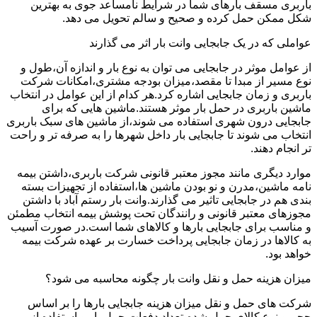
باربری مسقف بارهای شما در شرایط نامساعد جوی به بهترین
شکل ممکن حمل کرده و صحیح و سالم تحویل می دهد.
عواملی که در یک جابجایی وانت بار اثر می گذارند
از عوامل موثر در جابجایی می توان به نوع بار و اندازه آن،طول و
نوع مسیر از مبدا تا مقصد،میزان بودجه مشتری،امکانات شرکت
باربری و زمان جابجایی اشاره کرد.هر کدام از این عوامل در انتخاب
ماشین باربری در حمل بار موثر هستند.ماشین هایی که برای
جابجایی درون شهری استفاده می شوند،از ماشین های سبک باربری
انتخاب می شوند تا جابجایی بار داخل شهرها را به صرفه تر و راحت
تر انجام دهند.
موارد دیگری مانند مجوز معتبر قانونی شرکت باربری،داشتن بیمه
نامه ماشین،مدرن و نو بودن ماشین ها،استفاده از تجهیزات بسته
بندی هم در جابجایی تاثیر می گذارند.وانت بار رستم آباد با داشتن
مجوزهای معتبر قانونی و رانندگان تحت پوشش بیمه انتخاب مطمئن
و مناسب برای جابجایی بارها و کالاهای شما است.در صورت آسیب
به کالاها در زمان جابجایی پرداخت خسارت بر عهده شرکت بیمه
خواهد بود.
میزان هزینه حمل و نقل وانت بار چگونه محاسبه می شود؟
شرکت های حمل و نقل میزان هزینه جابجایی بارها را بر اساس
حجم و نوع کالای حمل شده،تعداد دفعات حمل بار و استفاده از