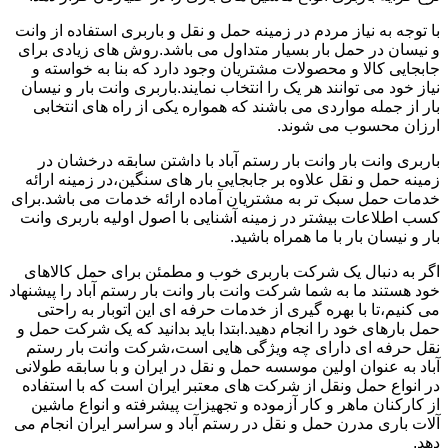
با توجه به نیاز مردم در زمینه حمل و نقل و باربری استفاده از وانت
و نیسان در حمل بار بسیار متداول می باشد.روش های زیادی برای
جابجایی کالا و محصولات مشتریان وجود دارد که بنا به خواسته و
نیاز خود می توانند هر یک را انتخاب نمایند.باربری وانت بار و نیسان
بار از جمله مواردی می باشند که همواره یکی از راه های انتخابی
ارزان محسوب می شوند.
باربری وانت بار وانت بار رستم آباد با داشتن سابقه درخشان در
زمینه حمل و نقل علاوه بر جابجایی بار های سنگین،در زمینه ارائه
خدمات حمل سبک تر به مشتریان آماده ارائه خدمات می باشد.برای
کسب اطلاعات بیشتر در زمینه آشنایی با اصول اولیه باربری وانت
بار و نیسان بار با ما همراه باشید.
اگر به دنبال یک شرکت باربری خوب و مطمئن برای حمل کالاهای
خود هستند ما به شما شرکت وانت بار وانت بار رستم آباد را پیشنهاد
می کنیم،تا با بهره گیری از خدمات حرفه ای این اتوبار به راحتی
حمل بارهای خود را انجام دهید.ابتدا باید بدانید که یک شرکت حمل و
نقل حرفه ای دارای چه ویژگی هایی است،شرکت وانت بار رستم
آباد به عنوان اولین موسسه حمل و نقل در ایران و با سابقه طولانی
در انواع حمل ونقل از شرکت های معتبر ایران است که با استفاده
از کارکنان ماهر و کار آزموده و تجهیزات پیشرفته و انواع ماشین
آلات باری مدرن حمل و نقل در رستم آباد و سراسر ایران انجام می
دهد.