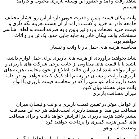
شاهد رفت و آمد و حضور این وسیله باربری محبوب و کارآمد
هستیم.
وانت پیکان قیمت پایین و قدرت خوبی دارد از این رو اقشار مختلف
جامعه قادر به خرید و کسب درامد از آن هستند.هزینه نگه داری و
قیمت خرید قطعات باردو نیز پایین و به صرفه است.به لطف شاسی
مستحکم وانت پیکان قادر به جابه جایی حدود یک تن بار و اثاث
خواهیم بود.
محاسبه هزینه های حمل بار با وانت و نیسان
شاید بخواهید برآوردی از هزینه های باربری برای حمل لوازم داشته
باشید یا با قیمت های متفاوتی از جانب برخی شرکت های باربری و
اتوبار مواجه شده اید.در این حالت اطلاع از نحوه محاسبه هزینه های
باربری با وانت و نیسان در رستم آباد کمک کننده خواهد بود.در ادامه
قصد داریم تمام عواملی را که در محاسبه قیمت باربری با انواع
وانت موثر هستند،بیان کنیم.
میزان مسافت باربری
از عوامل موثر در تعیین قیمت باربری با وانت و نیسان،میزان
مسافت بین مبدا و مقصد باربری است.قطعا هر چه این مسافت
بیشتر باشد هزینه باربری نیز افزایش خواهد یافت و برای مسافت
های کمتر هزینه کمتری را پرداخت خواهید کرد.
وضعیت آب و هوا
آب و هوای بارانی و برفی،پروسه حمل بار را به لحاظ بارگیری و