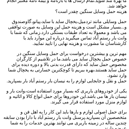
ما بهره مند شوید.تمام ارسال ها با بارنامه و بیمه نامه معتبر انجام
خواهد شد.
هزینه حمل وسایل سنگین چقدر است؟
حمل وسایلی مانند تردمیل،یخچال ساید با ساید،پیانو،گاوصندوق
و...بسیار مشکل است و هزینه حمل این وسایل به صورت توافقی
می باشد و معمولا به تعداد طبقات بستگی دارد.زمانی که شما با
وانت بار رستم آباد تماس میگیرید درباره این موارد باید با
کارشناسان ما مشورت و هزینه نهایی را تایید نمایید.
مهم ترین و بیشترین درخواست برای حمل وسایل سنگین در
خصوص حمل یخچال ساید می باشد.ما در تلاشیم از کارگران
مخصوص حمل ساید که دارای قدرت بدنی بالا و دوره دیده برای
حمل ساید هستند،بهره ببریم تا کوچکترین خسارتی به یخچال شما
وارد نشود.
حمل و نقل و جابجایی لوازم را به نیسان بار رستم آباد بار بسپارید.
یکی از خودروهای باربری که بسیار مورد استفاده است،وانت بار و
نیسان بار ها می باشد.این خودروها برای حمل انواع کالا و اثاثیه و
لوازم منزل مورد استفاده قرار می گیرند.
برای حمل اصولی لوازم و بارها باید این کار را به اهل فن و
متخصصین آن بسپارید.پرسنل وانت بار رستم آباد با دارا بودن سابقه
چندین ساله در زمینه باربری می توانند بهترین خدمات را به شما
عرضه دارند.