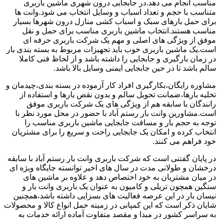
مناسب انجام می دهد.در جابجایی درون شهری ماشین باربری
متناسب با حجم و تعداد اسباب و وسایل انتخاب می شود.وانت ها
برای حمل بارهای سبک و اسباب کشی منازل درون شهرها بسیار
مناسب هستند.انتخاب ماشین باربری مناسب برای حمل و نقل
موفق از ویژگی های اصلی و مهم یک شرکت باربری حرفه ای
است.یک ماشین باربری خوب باید تجهیزات مربوط به بسته بندی بار
در زمان بارگیری و جابجایی را داشته باشد و از لحاظ فنی کاملا
سالم باشد تا در حین جابجایی ایمنی وسایل بالا باشد.
مشاوره رایگان،بکارگیری افراد کار آزموده در بسته بندی،چیدمان و
تخلیه بارها،ضمانت تحویل سالم و بدون نقص بارها و استفاده از
رانندگان با سابقه هم از ویژگی های یک شرکت باربری موفق
است.مشاورین وانت بار رستم آباد با حضور در محل مورد نظر با
توجه به حجم بار و مسافت جابجایی ماشین باربری مناسب را
انتخاب کرده و امکان یک جابجایی راحت و سریع را برای مشتریان
خود فراهم می کنند.
در پایان گفتنی است که شرکت باربری وانت بار رستم آباد با سابقه
درخشان و طولانی مدت در سال های اخیر توانسته جایگاه ویژه ای
در میان مشتریان به خود اختصاص دهد و علاوه بر ماشین های
سنگین همچون تریلی و کامیون به عنوان یک باربری وانت بار و
نیسان بار در این عرصه فعالیت های بسزایی داشته باشد،همچنین
شایان ذکر است که این کمپانی در زمینه حمل انواع کالا و محصولات
به سراسر کشور در مبدا و مقصد متفاوت آماده ارائه خدمات به