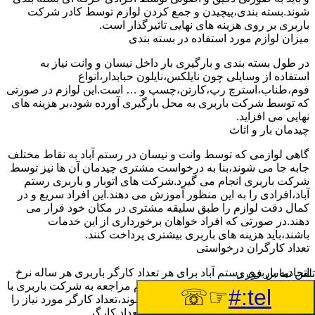
شوند.بسته بندی،پیچیدن و جمع کردن لوازم توسط کادر شرکت
باربری بر روی هزینه های نهایی تاثیرگذار است.
میزان لوازم مورد استفاده در بسته بندی
در طول بسته بندی و بارگیری بار داخل نیسان و وانت نیاز به
استفاده از وسایلی چون نایلکس،نایلون حبابدار،انواع
فوم،طناب،استرچ رپ،کارتن،چسپ و … است.این لوازم در صورتی
که توسط شرکت باربری به محل بارگیری آورده شود،بر هزینه های
نهایی می افزاید.
چیدمان بار و اثاث
گاهی لوازمی که توسط وانت و نیسان در رستم آباد به نقاط مختلف
جابه جا می شوند،بنا به درخواست مشتری چیدمان آن ها نیز توسط
شرکت باربری انجام می گیرد.شرکت های اتوبار و باربری رستم
آباد،افرادی را به این منظور آموزش می دهند.این افراد سریع و در
کمال دقت لوازم را طبق سلیقه مشتری در مکان خود قرار می
دهند.در صورتی که افراد خواهان برخورداری از این خدمات
باشند،باید هزینه های باربری بیشتری پرداخت کنند.
تعداد کارگران درخواستی
اتحادیه باربری رستم آباد برای هر تعداد کارگر باربری هر ساله نرخ
تلفن تماس فوری
ثابتی را اعلام خواهد کرد.مشتری هنگام مراجعه به شرکت باربری با
☞☏
tel:#
توجه به تعداد لوازمی که باید جابه جا شوند،تعداد کارگر مورد نیاز را
به شرکت اعلام خواهد کرد.با توجه به تعداد کارگر