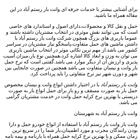
برای آشنایی بیشتر با خدمات حرفه ای وانت بار رستم آباد در این
مقاله همراه ما باشید.
حمل و نقل کالا و محصولات،دارای اصول و استاندارد های خاصی
است که می توانند نقش موثری در انتخاب مشتریان داشته باشند و
عموما باربری های بزرگ همچون شرکت وانت بار رستم آباد با
داشتن ماشین های حمل متفاوت،پاسخگو نیاز مشتریان در سراسر
کشور می باشد.از مهم ترین نکاتی موثر در انتخاب ماشین باربری
می توان به وزن و ابعاد کالا اشاره کرد،همچنین نوع بار،میزان آسیب
پذیری و ارزش آن از دیگر موارد می باشد.گفتنی است که نرخ حمل
بار وانت و نیسان متفاوت می باشد همچنین در صورت جابجایی بین
شهر و دورن شهر نیز نرخ متفاوتی را باید پرداخت کرد.
وانت بار رستم آباد
با در اختیار داشتن انواع وانت و نیسان مخصوص
حمل بار به صورت مسقف و رو باز برای حمل انواع بار به صورت
دربستی با بهترین نرخ کرایه حمل وانت در خدمت مشتریان گرامی
می باشد.
وانت بار رستم آباد به شهرستان
وانت بار وانت بار رستم آباد با استفاده از انواع خودرو حمل و دارا
بودن رانندگان مجرب و مورد اطمینان،بار شما را در سریع ترین
زمان ممکن و با بهترین نرخ کرایه حمل همراه با بارنامه و بیمه نامه