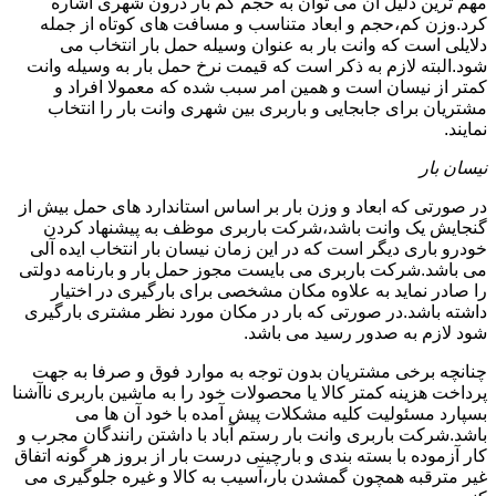
مهم ترین دلیل آن می توان به حجم کم بار درون شهری اشاره
کرد.وزن کم،حجم و ابعاد متناسب و مسافت های کوتاه از جمله
دلایلی است که وانت بار به عنوان وسیله حمل بار انتخاب می
شود.البته لازم به ذکر است که قیمت نرخ حمل بار به وسیله وانت
کمتر از نیسان است و همین امر سبب شده که معمولا افراد و
مشتریان برای جابجایی و باربری بین شهری وانت بار را انتخاب
نمایند.
نیسان بار
در صورتی که ابعاد و وزن بار بر اساس استاندارد های حمل بیش از
گنجایش یک وانت باشد،شرکت باربری موظف به پیشنهاد کردن
خودرو باری دیگر است که در این زمان نیسان بار انتخاب ایده آلی
می باشد.شرکت باربری می بایست مجوز حمل بار و بارنامه دولتی
را صادر نماید به علاوه مکان مشخصی برای بارگیری در اختیار
داشته باشد.در صورتی که بار در مکان مورد نظر مشتری بارگیری
شود لازم به صدور رسید می باشد.
چنانچه برخی مشتریان بدون توجه به موارد فوق و صرفا به جهت
پرداخت هزینه کمتر کالا یا محصولات خود را به ماشین باربری ناآشنا
بسپارد مسئولیت کلیه مشکلات پیش آمده با خود آن ها می
باشد.شرکت باربری وانت بار رستم آباد با داشتن رانندگان مجرب و
کار آزموده با بسته بندی و بارچینی درست بار از بروز هر گونه اتفاق
غیر مترقبه همچون گمشدن بار،آسیب به کالا و غیره جلوگیری می