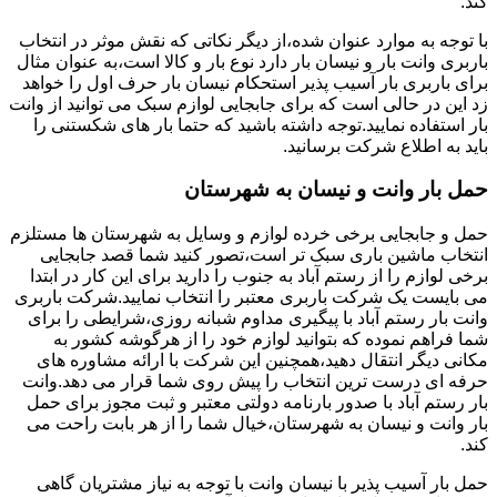
کند.
با توجه به موارد عنوان شده،از دیگر نکاتی که نقش موثر در انتخاب
باربری وانت بار و نیسان بار دارد نوع بار و کالا است،به عنوان مثال
برای باربری بار آسیب پذیر استحکام نیسان بار حرف اول را خواهد
زد این در حالی است که برای جابجایی لوازم سبک می توانید از وانت
بار استفاده نمایید.توجه داشته باشید که حتما بار های شکستنی را
باید به اطلاع شرکت برسانید.
حمل بار وانت و نیسان به شهرستان
حمل و جابجایی برخی خرده لوازم و وسایل به شهرستان ها مستلزم
انتخاب ماشین باری سبک تر است،تصور کنید شما قصد جابجایی
برخی لوازم را از رستم آباد به جنوب را دارید برای این کار در ابتدا
می بایست یک شرکت باربری معتبر را انتخاب نمایید.شرکت باربری
وانت بار رستم آباد با پیگیری مداوم شبانه روزی،شرایطی را برای
شما فراهم نموده که بتوانید لوازم خود را از هرگوشه کشور به
مکانی دیگر انتقال دهید،همچنین این شرکت با ارائه مشاوره های
حرفه ای درست ترین انتخاب را پیش روی شما قرار می دهد.وانت
بار رستم آباد با صدور بارنامه دولتی معتبر و ثبت مجوز برای حمل
بار وانت و نیسان به شهرستان،خیال شما را از هر بابت راحت می
کند.
حمل بار آسیب پذیر با نیسان وانت با توجه به نیاز مشتریان گاهی