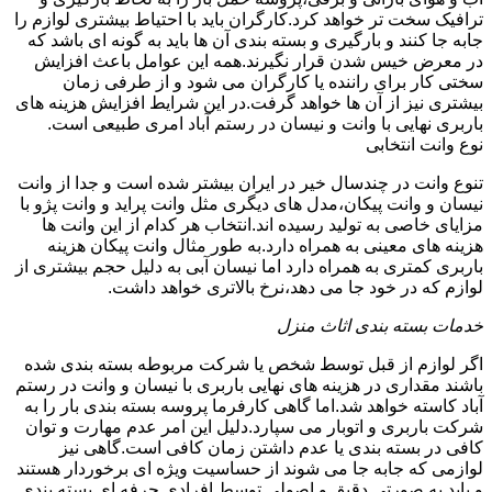
ترافیک سخت تر خواهد کرد.کارگران باید با احتیاط بیشتری لوازم را
جابه جا کنند و بارگیری و بسته بندی آن ها باید به گونه ای باشد که
در معرض خیس شدن قرار نگیرند.همه این عوامل باعث افزایش
سختی کار برای راننده یا کارگران می شود و از طرفی زمان
بیشتری نیز از آن ها خواهد گرفت.در این شرایط افزایش هزینه های
باربری نهایی با وانت و نیسان در رستم آباد امری طبیعی است.
نوع وانت انتخابی
تنوع وانت در چندسال خیر در ایران بیشتر شده است و جدا از وانت
نیسان و وانت پیکان،مدل های دیگری مثل وانت پراید و وانت پژو با
مزایای خاصی به تولید رسیده اند.انتخاب هر کدام از این وانت ها
هزینه های معینی به همراه دارد.به طور مثال وانت پیکان هزینه
باربری کمتری به همراه دارد اما نیسان آبی به دلیل حجم بیشتری از
لوازم که در خود جا می دهد،نرخ بالاتری خواهد داشت.
خدمات بسته بندی اثاث منزل
اگر لوازم از قبل توسط شخص یا شرکت مربوطه بسته بندی شده
باشند مقداری در هزینه های نهایی باربری با نیسان و وانت در رستم
آباد کاسته خواهد شد.اما گاهی کارفرما پروسه بسته بندی بار را به
شرکت باربری و اتوبار می سپارد.دلیل این امر عدم مهارت و توان
کافی در بسته بندی یا عدم داشتن زمان کافی است.گاهی نیز
لوازمی که جابه جا می شوند از حساسیت ویژه ای برخوردار هستند
و باید به صورتی دقیق و اصولی توسط افرادی حرفه ای بسته بندی