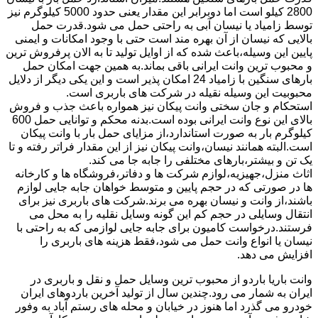
2800 کیلو است اما دوبرابر این مقدار یعنی حدود 5000 کیلوگرم نیز
توسط زامیاد یا نیسان آبی به راحتی حمل می شود.قدرت حمل
بالایی که نیسان از آن بهره مند است حتی با وجود امکانات و ایمنی
پایین این وسیله،باعث شده که از اوایل تولید تا به الان پرفروش ترین
و محبوب ترین وانت ایرانی باقی بماند.به همین جهت امکان حمل
بارهای سنگین با زامیاد 24 امکان پذیر است و این یکی دیگر از دلایل
محبوبیت این وسیله نقیله در شرکت های باربری است.
استحکام و جان سختی وانت پیکان نیز همواره باعث جذب و فروش
بالای این نوع وانت ایرانی بوده است.بدنه محکم و توانایی حمل 600
کیلوگرم بار به صورت استاندارد،از مزایای حمل بار با وانت پیکان
است.البته همانند نیسان،وانت پیکان نیز از این مقدار فراتر رفته و تا
یک تن و بیشتر،بارهای مختلفی را جابه جا می کند.
اثاث منزل،جهیزیه،لوازم شرکت ها و دفاتر،فروشگاه ها و کارخانه
ها در صورتی که در حجم پایین و متوسط خواهان جابه جایی لوازم
باشند،از وانت و نیسان بهره می برند.شرکت های باربری نیز برای
انتقال وسایلی در حجم کم این گونه وسایل نقلیه را به محل می
فرستند.درخواست کامیون برای جابه جایی لوازمی که به راحتی با
نیسان یا انواع وانت حمل می شود،فقط هزینه های باربری را
افزایش می دهد.
وانت باریا باردو از محبوب ترین وسایل حمل و نقل و باربری در
ایران به شمار می رود.چندین سال از تولید آخرین باردوهای ایران
خودرو می گذرد اما هنوز در خیابان و محله های رستم آباد به وفور