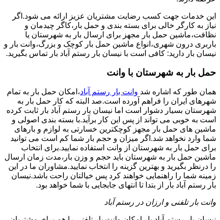
این خدمات جهت کسب رضایت مشتریان عزیز ارائه می شود.اگر
نیاز به کارگر خالی برای بسته بندی و حمل بار،کاگر چیدمان و
نظافت،ماشین حمل بار مجهز برای ارسال بار به شهرستان یا
باربری درون شهری،انواع ماشین حمل بار کوچک و بزرگ،وانت بار و
نیسان بار دارید: کافی است با نیسان بار رستم آباد بار تماس بگیرید.
حمل بار به شهرستان با وانت
همان طور که اشاره شد
وانت بار رستم آباد
،امکان حمل بار به تمام
شهرهای ایران را فراهم آورده است.صد البته که کار حمل بار به
شهرستان بسیار دشوار است اما نیسان بار رستم آباد بار ثابت کرده
است به خوبی می تواند از پس این کار برآید.با بسته بندی اصولی و
ماشین های حمل بار مجهز کوچکترین خسارتی به لوازم و بارهای
شما وارد نخواهد شد.اگر میزان و حجم بار شما کم است می توانید
برای حمل بار به شهرستان از وانت استفاده نمایید.برای انتخاب
ماشین حمل بار به شهرستان باید حجم و وزن بار،مدت زمان ارسال
را درنظر بگیرید و بهترین گزینه را انتخاب نمایید.مشاوران ما در این
زمینه شما را راهنمایی خواهند کرد پس خیالتان راحت باشد.نیسان
بار رستم آباد بار از بتدا تا انتهای جابجایی با شما خواهد بود.
وانت بار تلفنی و ارزان در رستم آباد
نیسان بار رستم آباد بار امکان وانت بار تلفنی را هم برای مشتریان