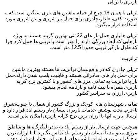
باربری با تریلی
تریلی یا همان 18 چرخ از جمله ماشین های باری سنگین است که به
صورت کفی،بغلدار،چادری برای حمل بار شهری و بین شهری مورد
استفاده قرار میگیرد.
تریلی ها باری حمل بار های 22 تنی بهترین گزینه هستند به ویژه
بارهایی که ابعاد بزرگی دارند را بهتر است با تریلی ها حمل کرد چرا
که طول بارگیر تریلی حدودا 12.5 متر است.
ترانزیت
تریلی چادری که در واقع همان ترانزیت ها هستند بهترین ماشین
برای حمل بار های صادراتی هستند و قابلیت پلمپ شدن دارند.حمل
بار با ترانزیت به تمامی مرز های کشور و با کمترین نرخ کرایه
باربری همراه با بیمه نامه و بارنامه انجام میشود.
باربری ارزان به سراسر کشور
تمامی شهرستان های کوچک و بزرگ کشور از شمال تا جنوب،شرق
تا غرب تحت پوشش خدمات باربری نیسان بار رستم آباد قرار دارد و
ارسال بار به آنها با ارزان ترین نرخ کرایه باربری امکان پذیر است.
همچنین جهت ارسال بار از رستم آباد به بنادر،لنگرگاه ها و مناطق
مرزی میتوانید با نیسان بار رستم آباد تماس بگیرید تا با ارزان ترین
نرخ کرایه باربری انواع ماشین های باری را در ختیارتان قرار دهد.