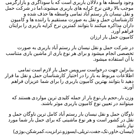
وجود واسطه ها و دلالان باربری است که با سوداگری و بازارگرمی
موجب بالا رفتن نرخ کرایه های باربری میشوند،اما در شرکت حمل
و نقل نیسان بار رستم آباد تمامی واسطه ها حذف شده و
کارشناسان حمل و نقل به صورت مستقیم با راننده ها و کامیون
داران مذاکره میکنند تا بتوانند کمترین نرخ کرایه باربری را برایتان
فراهم آورد.
کامیون حمل بار ارزان
در شرکت حمل و نقل نیسان بار رستم آباد باربری به صورت
تخصصی انجام میشود و برای هر نوع باری از ماشین باری متناسب
با آن استفاده میشود.
بنابراین جهت درخواست سرویس حمل بار لازم است تمامی
اطلاعات مربوط به بار را در اختیار کارشناسان حمل و نقل ما قرار
دهید تا بتوانند بهترین کامیون باربری را برای شما عزیزان فراهم
آورند.
وزن بار،حجم بار،نوع بار از جمله کلیدی ترین مواردی هستند که
میتوانند در تعیین نوع کامیون باربری موثر باشند.
ناوگان حمل و نقل نیسان بار رستم آباد کامل ترین ناوگان حمل و
نقل در کشور است و هر نوع ماشینی که برای حمل بار شما مورد
نیاز باشد
(نیسان،خاور،تک،جفت،تریلی،ایسوزو،ترانزیت،کمرشکن،بوژی)