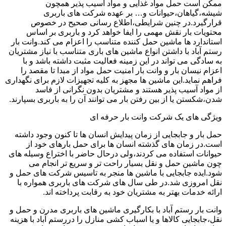
ممکن است حمل مواد غذایی و مواد آسیب پذیر همچون
شیشه،گیاهان،حیوانات و… بر عهده شرکت های باربری
قرارگیرد.در چنین شرایطی،اطلاع رسانی صحیح در خصوص
محتویات بار نقش مهمی را ایفا خواهد کرد و باربری بر اساس
استاندارد ها ماشین حمل کننده متناسب را اعزام می کند.وانت بار
رستم آباد با داشتن انواع ماشین های باری متناسب با نیاز مشتریان
به سادگی می تواند در این زمینه فعالیت مثبت داشته باشد و با
اعزام نیسان بار و وانت بار امنیت حمل مواد از مبدا تا مقصد را
فراهم نماید.این ماشین ها مجهز به کلیه تجهیزات لازم برای نگهداری
از مواد آسیب پذیر هستند و مشتریان بدون نگرانی از فاسد
شدن،شکستن یا از بین رفتن بار می توانند آن را به باربری بسپارند.
ویژگی های یک شرکت وانت بار حرفه ای
حمل بار و جابجایی از زمان پیدایش انسان ها تا کنون وجود داشته
است.در زمان های گذشته انسان ها برای حمل بارهای خود از
حیوانات استفاده می کردند،ولی درحال حاضر با اختراع وسیله های
چون ماشین حمل و نقل بسیار راحت تر و سریع تر انجام می
شود.ایده جابجایی با ماشین ها منجر به تاسیس شرکت های حمل و
نقل امروزی شد.در طی سال های شرکت های باربری همواره با
ارائه خدمات بهتر به مشتریان خود به رقابت پرداخته اند.
وانت بار رستم آباد با بکارگیری ماشین های باربری مدرن و حمل و
نقل،جابجایی کالاها و یا اسباب کشی منازل را دررستم آباد با هزینه