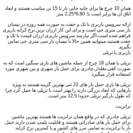
همان 10 چرخ ها برای جابه جایی بار تا 15 تن مناسب هستند و ابعاد
اتاق آن ها برابر است با: 6.80*2.25 متر
ارائه سرویس باربری با تک و جفت به صورت همه روزه در نیسان
بار سی متری جی است و برای این کار ارزان ترین نرخ کرایه باربری
فراهم شده است،اگر نیازمند سرویس باربری ارزان قیمت با تک و
جفت هستید،میتوانید همین حالا با نیسان بار سی متری جی تماس
بگیرید.
باربری با تریلی
تریلی یا همان 18 چرخ از جمله ماشین های باری سنگین است که به
صورت کفی،بغلدار،چادری برای حمل بار شهری و بین شهری مورد
استفاده قرار میگیرد.
تریلی ها باری حمل بار های 22 تنی بهترین گزینه هستند به ویژه
بارهایی که ابعاد بزرگی دارند را بهتر است با تریلی ها حمل کرد چرا
که طول بارگیر تریلی حدودا 12.5 متر است.
ترانزیت
تریلی چادری که در واقع همان ترانزیت ها هستند بهترین ماشین
برای حمل بار های صادراتی هستند و قابلیت پلمپ شدن دارند.حمل
بار با ترانزیت به تمامی مرز های کشور و با کمترین نرخ کرایه