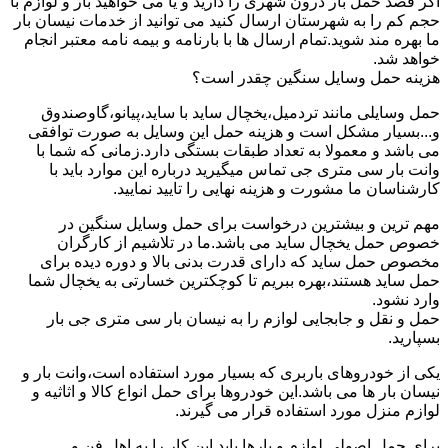
اگر قصد حمل بار درون شهری را دارید و یا می خواهید بار و لوازم با
حجم کم را به شهرستان ارسال کنید می توانید از خدمات نیسان بار
ما بهره مند شوید.تمام ارسال ها با بارنامه و بیمه نامه معتبر انجام
خواهد شد.
هزینه حمل وسایل سنگین چقدر است؟
حمل وسایلی مانند تردمیل،یخچال ساید با ساید،پیانو،گاوصندوق
و...بسیار مشکل است و هزینه حمل این وسایل به صورت توافقی
می باشد و معمولا به تعداد طبقات بستگی دارد.زمانی که شما با
وانت بار سی متری جی تماس میگیرید درباره این موارد باید با
کارشناسان ما مشورت و هزینه نهایی را تایید نمایید.
مهم ترین و بیشترین درخواست برای حمل وسایل سنگین در
خصوص حمل یخچال ساید می باشد.ما در تلاشیم از کارگران
مخصوص حمل ساید که دارای قدرت بدنی بالا و دوره دیده برای
حمل ساید هستند،بهره ببریم تا کوچکترین خسارتی به یخچال شما
وارد نشود.
حمل و نقل و جابجایی لوازم را به نیسان بار سی متری جی بار
بسپارید.
یکی از خودروهای باربری که بسیار مورد استفاده است،وانت بار و
نیسان بار ها می باشد.این خودروها برای حمل انواع کالا و اثاثیه و
لوازم منزل مورد استفاده قرار می گیرند.
برای حمل اصولی لوازم و بارها باید این کار را به اهل فن و