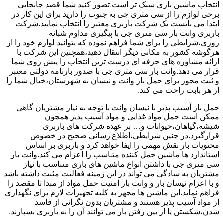
انتخاب ماشین باری سبک تر است،تصور کنید شما قصد جابجایی
برخی لوازم را از سی متری جی به جنوب را دارید برای این کار در
ابتدا می بایست یک شرکت باربری معتبر را انتخاب نمایید.شرکت
باربری وانت بار سی متری جی با پیگیری مداوم شبانه
روزی،شرایطی را برای شما فراهم نموده که بتوانید لوازم خود را از
هرگوشه کشور به مکانی دیگر انتقال دهید،همچنین این شرکت با
ارائه مشاوره های حرفه ای درست ترین انتخاب را پیش روی شما
قرار می دهد.وانت بار سی متری جی با صدور بارنامه دولتی معتبر
و ثبت مجوز برای حمل بار وانت و نیسان به شهرستان،خیال شما را
از هر بابت راحت می کند.
حمل بار آسیب پذیر با نیسان وانت با توجه به نیاز مشتریان گاهی
ممکن است حمل مواد غذایی و مواد آسیب پذیر همچون
شیشه،گیاهان،حیوانات و… بر عهده شرکت های باربری
قرارگیرد.در چنین شرایطی،اطلاع رسانی صحیح در خصوص
محتویات بار نقش مهمی را ایفا خواهد کرد و باربری بر اساس
استاندارد ها ماشین حمل کننده متناسب را اعزام می کند.وانت بار
سی متری جی با داشتن انواع ماشین های باری متناسب با نیاز
مشتریان به سادگی می تواند در این زمینه فعالیت مثبت داشته باشد
و با اعزام نیسان بار و وانت بار امنیت حمل مواد از مبدا تا مقصد را
فراهم نماید.این ماشین ها مجهز به کلیه تجهیزات لازم برای نگهداری
از مواد آسیب پذیر هستند و مشتریان بدون نگرانی از فاسد
شدن،شکستن یا از بین رفتن بار می توانند آن را به باربری بسپارند.