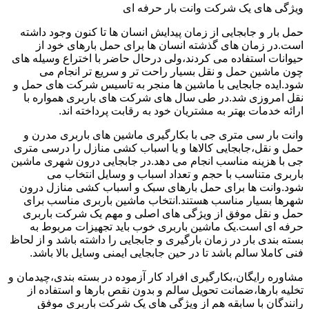
ویژگی های یک شرکت وانت بار حرفه ای
حمل بار و جابجایی از زمان پیدایش انسان ها تا کنون وجود داشته
است.در زمان های گذشته انسان ها برای حمل بارهای خود از
حیوانات استفاده می کردند،ولی درحال حاضر با اختراع وسیله های
چون ماشین حمل و نقل بسیار راحت تر و سریع تر انجام می
شود.ایده جابجایی با ماشین ها منجر به تاسیس شرکت های حمل و
نقل امروزی شد.در طی سال های شرکت های باربری همواره با
ارائه خدمات بهتر به مشتریان خود به رقابت پرداخته اند.
وانت بار سی متری جی با بکارگیری ماشین های باربری مدرن و
حمل و نقل،جابجایی کالاها و یا اسباب کشی منازل را درسی متری
جی با هزینه مناسب انجام می دهد.در جابجایی درون شهری ماشین
باربری متناسب با حجم و تعداد اسباب و وسایل انتخاب می
شود.وانت ها برای حمل بارهای سبک و اسباب کشی منازل درون
شهرها بسیار مناسب هستند.انتخاب ماشین باربری مناسب برای
حمل و نقل موفق از ویژگی های اصلی و مهم یک شرکت باربری
حرفه ای است.یک ماشین باربری خوب باید تجهیزات مربوط به
بسته بندی بار در زمان بارگیری و جابجایی را داشته باشد و از لحاظ
فنی کاملا سالم باشد تا در حین جابجایی ایمنی وسایل بالا باشد.
مشاوره رایگان،بکارگیری افراد کار آزموده در بسته بندی،چیدمان و
تخلیه بارها،ضمانت تحویل سالم و بدون نقص بارها و استفاده از
رانندگان با سابقه هم از ویژگی های یک شرکت باربری موفق