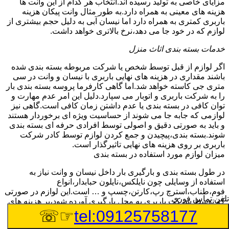
مزایای خاصی به تولید رسیده اند.انتخاب هر کدام از این وانت ها
هزینه های معینی به همراه دارد.به طور مثال وانت پیکان هزینه
باربری کمتری به همراه دارد اما نیسان آبی به دلیل حجم بیشتری از
لوازم که در خود جا می دهد،نرخ بالاتری خواهد داشت.
خدمات بسته بندی اثاث منزل
اگر لوازم از قبل توسط شخص یا شرکت مربوطه بسته بندی شده
باشند مقداری در هزینه های نهایی باربری با نیسان و وانت در سی
متری جی کاسته خواهد شد.اما گاهی کارفرما پروسه بسته بندی بار
را به شرکت باربری و اتوبار می سپارد.دلیل این امر عدم مهارت و
توان کافی در بسته بندی یا عدم داشتن زمان کافی است.گاهی نیز
لوازمی که جابه جا می شوند از حساسیت ویژه ای برخوردار هستند
و باید به صورتی دقیق و اصولی توسط افرادی حرفه ای بسته بندی
شوند.بسته بندی،پیچیدن و جمع کردن لوازم توسط کادر شرکت
باربری بر روی هزینه های نهایی تاثیرگذار است.
میزان لوازم مورد استفاده در بسته بندی
در طول بسته بندی و بارگیری بار داخل نیسان و وانت نیاز به
استفاده از وسایلی چون نایلکس،نایلون حبابدار،انواع
فوم،طناب،استرچ رپ،کارتن،چسپ و … است.این لوازم در صورتی
تلفن تماس فوری
که توسط شرکت باربری به محل بارگیری آورده شود،بر هزینه های
نهایی می افزاید.
☞☏
tel:09125758177
چیدمان بار و اثاث