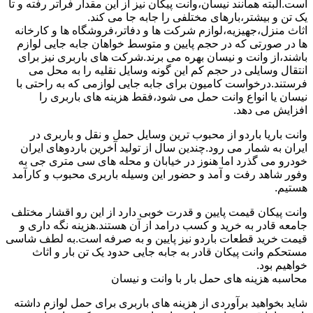
است.البته همانند نیسان،وانت پیکان نیز از این مقدار فراتر رفته و تا
یک تن و بیشتر،بارهای مختلفی را جابه جا می کند.
اثاث منزل،جهیزیه،لوازم شرکت ها و دفاتر،فروشگاه ها و کارخانه
ها در صورتی که در حجم پایین و متوسط خواهان جابه جایی لوازم
باشند،از وانت و نیسان بهره می برند.شرکت های باربری نیز برای
انتقال وسایلی در حجم کم این گونه وسایل نقلیه را به محل می
فرستند.درخواست کامیون برای جابه جایی لوازمی که به راحتی با
نیسان یا انواع وانت حمل می شود،فقط هزینه های باربری را
افزایش می دهد.
وانت باریا باردو از محبوب ترین وسایل حمل و نقل و باربری در
ایران به شمار می رود.چندین سال از تولید آخرین باردوهای ایران
خودرو می گذرد اما هنوز در خیابان و محله های سی متری جی به
وفور شاهد رفت و آمد و حضور این وسیله باربری محبوب و کارآمد
هستیم.
وانت پیکان قیمت پایین و قدرت خوبی دارد از این رو اقشار مختلف
جامعه قادر به خرید و کسب درامد از آن هستند.هزینه نگه داری و
قیمت خرید قطعات باردو نیز پایین و به صرفه است.به لطف شاسی
مستحکم وانت پیکان قادر به جابه جایی حدود یک تن بار و اثاث
خواهیم بود.
محاسبه هزینه های حمل بار با وانت و نیسان
شاید بخواهید برآوردی از هزینه های باربری برای حمل لوازم داشته