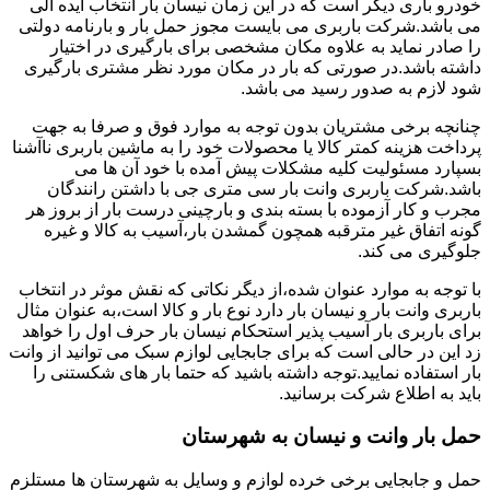
خودرو باری دیگر است که در این زمان نیسان بار انتخاب ایده آلی
می باشد.شرکت باربری می بایست مجوز حمل بار و بارنامه دولتی
را صادر نماید به علاوه مکان مشخصی برای بارگیری در اختیار
داشته باشد.در صورتی که بار در مکان مورد نظر مشتری بارگیری
شود لازم به صدور رسید می باشد.
چنانچه برخی مشتریان بدون توجه به موارد فوق و صرفا به جهت
پرداخت هزینه کمتر کالا یا محصولات خود را به ماشین باربری ناآشنا
بسپارد مسئولیت کلیه مشکلات پیش آمده با خود آن ها می
باشد.شرکت باربری وانت بار سی متری جی با داشتن رانندگان
مجرب و کار آزموده با بسته بندی و بارچینی درست بار از بروز هر
گونه اتفاق غیر مترقبه همچون گمشدن بار،آسیب به کالا و غیره
جلوگیری می کند.
با توجه به موارد عنوان شده،از دیگر نکاتی که نقش موثر در انتخاب
باربری وانت بار و نیسان بار دارد نوع بار و کالا است،به عنوان مثال
برای باربری بار آسیب پذیر استحکام نیسان بار حرف اول را خواهد
زد این در حالی است که برای جابجایی لوازم سبک می توانید از وانت
بار استفاده نمایید.توجه داشته باشید که حتما بار های شکستنی را
باید به اطلاع شرکت برسانید.
حمل بار وانت و نیسان به شهرستان
حمل و جابجایی برخی خرده لوازم و وسایل به شهرستان ها مستلزم