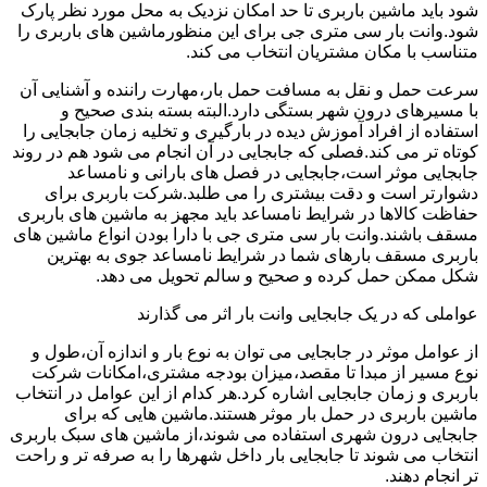
شود باید ماشین باربری تا حد امکان نزدیک به محل مورد نظر پارک
شود.وانت بار سی متری جی برای این منظورماشین های باربری را
متناسب با مکان مشتریان انتخاب می کند.
سرعت حمل و نقل به مسافت حمل بار،مهارت راننده و آشنایی آن
با مسیرهای درون شهر بستگی دارد.البته بسته بندی صحیح و
استفاده از افراد آموزش دیده در بارگیری و تخلیه زمان جابجایی را
کوتاه تر می کند.فصلی که جابجایی در آن انجام می شود هم در روند
جابجایی موثر است،جابجایی در فصل های بارانی و نامساعد
دشوارتر است و دقت بیشتری را می طلبد.شرکت باربری برای
حفاظت کالاها در شرایط نامساعد باید مجهز به ماشین های باربری
مسقف باشند.وانت بار سی متری جی با دارا بودن انواع ماشین های
باربری مسقف بارهای شما در شرایط نامساعد جوی به بهترین
شکل ممکن حمل کرده و صحیح و سالم تحویل می دهد.
عواملی که در یک جابجایی وانت بار اثر می گذارند
از عوامل موثر در جابجایی می توان به نوع بار و اندازه آن،طول و
نوع مسیر از مبدا تا مقصد،میزان بودجه مشتری،امکانات شرکت
باربری و زمان جابجایی اشاره کرد.هر کدام از این عوامل در انتخاب
ماشین باربری در حمل بار موثر هستند.ماشین هایی که برای
جابجایی درون شهری استفاده می شوند،از ماشین های سبک باربری
انتخاب می شوند تا جابجایی بار داخل شهرها را به صرفه تر و راحت
تر انجام دهند.