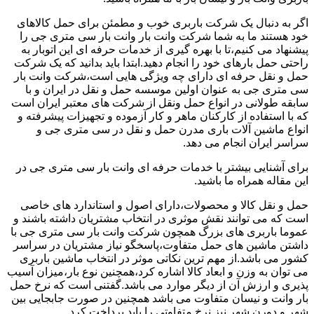
اگر به دنبال یک شرکت باربری خوب و مطمئن برای حمل کالاهای
خود هستند ما به شما شرکت وانت بار وانت بار سی متری جی را
پیشنهاد می کنیم،تا با بهره گیری از خدمات حرفه ای این اتوبار به
راحتی حمل بارهای خود را انجام دهید.ابتدا باید بدانید که یک شرکت
حمل و نقل حرفه ای دارای چه ویژگی هایی است،شرکت وانت بار
سی متری جی به عنوان اولین موسسه حمل و نقل در ایران و با
سابقه طولانی در انواع حمل ونقل از شرکت های معتبر ایران است
که با استفاده از کارکنان ماهر و کار آزموده و تجهیزات پیشرفته و
انواع ماشین آلات باری مدرن حمل و نقل در سی متری جی و
سراسر ایران انجام می دهد.
برای آشنایی بیشتر با خدمات حرفه ای وانت بار سی متری جی در
این مقاله همراه ما باشید.
حمل و نقل کالا و محصولات،دارای اصول و استاندارد های خاصی
است که می توانند نقش موثری در انتخاب مشتریان داشته باشند و
عموما باربری های بزرگ همچون شرکت وانت بار سی متری جی با
داشتن ماشین های حمل متفاوت،پاسخگو نیاز مشتریان در سراسر
کشور می باشد.از مهم ترین نکاتی موثر در انتخاب ماشین باربری
می توان به وزن و ابعاد کالا اشاره کرد،همچنین نوع بار،میزان آسیب
پذیری و ارزش آن از دیگر موارد می باشد.گفتنی است که نرخ حمل
بار وانت و نیسان متفاوت می باشد همچنین در صورت جابجایی بین
شهر و دورن شهر نیز نرخ متفاوتی را باید پرداخت کرد.