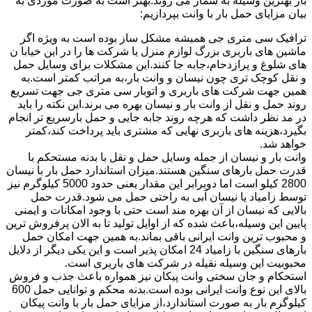
بار بهترین وسیله به شمار می روند.بهتر است به صورت موردی به
بیان مزایای حمل بار با وانت بپردازیم:
ترافیک سی متری جی همیشه مشکل ساز بوده است به ویژه اگر
ماشین های باربری بزرگ لوازم منزل یا شرکت ها را در این خیابا ن
های شلوغ و پرازدحام،جابه جا کنند.این مشکلات برای وسایل حمل
و نقل کوچک تری چون نیسان و وانت بار،به مراتب کمتر است.به
همین جهت شرکت های باربری و اتوبار سی متری جی جهت تسریع
روند حمل و نقل از وانت بار و نیسان بهره می برند.این نکته را باید
در مد نظر داشت که هرچه روند جابه جایی و حمل بارسریع تر انجام
بگیرد،هزینه های باربری نهایی که مشتری باید پرداخت کند،کمتر
خواهد شد.
وانت بار و نیسان از جمله وسایل حمل و نقل با بدنه مستحکم با
قدرت حمل بارهای سنگین هستند.میزان استاندارد حمل بار با نیسان
2800 کیلو است اما دوبرابر این مقدار یعنی حدود 5000 کیلوگرم نیز
توسط زامیاد یا نیسان آبی به راحتی حمل می شود.قدرت حمل
بالایی که نیسان از آن بهره مند است حتی با وجود امکانات و ایمنی
پایین این وسیله،باعث شده که از اوایل تولید تا به الان پرفروش ترین
و محبوب ترین وانت ایرانی باقی بماند.به همین جهت امکان حمل
بارهای سنگین با زامیاد 24 امکان پذیر است و این یکی دیگر از دلایل
محبوبیت این وسیله نقیله در شرکت های باربری است.
استحکام و جان سختی وانت پیکان نیز همواره باعث جذب و فروش
بالای این نوع وانت ایرانی بوده است.بدنه محکم و توانایی حمل 600
کیلوگرم بار به صورت استاندارد،از مزایای حمل بار با وانت پیکان