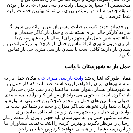
متخصصین آن بسپارید.پرسنل وانت بار سی متری جی با دارا بودن
سابقه چندین ساله در زمینه باربری می توانند بهترین خدمات را به
شما عرضه دارند.
این خدمات جهت کسب رضایت مشتریان عزیز ارائه می شود.اگر
نیاز به کارگر خالی برای بسته بندی و حمل بار،کاگر چیدمان و
نظافت،ماشین حمل بار مجهز برای ارسال بار به شهرستان یا
باربری درون شهری،انواع ماشین حمل بار کوچک و بزرگ،وانت بار و
نیسان بار دارید: کافی است با نیسان بار سی متری جی بار تماس
بگیرید.
حمل بار به شهرستان با وانت
همان طور که اشاره شد
وانت بار سی متری جی
،امکان حمل بار به
تمام شهرهای ایران را فراهم آورده است.صد البته که کار حمل بار
به شهرستان بسیار دشوار است اما نیسان بار سی متری جی بار
ثابت کرده است به خوبی می تواند از پس این کار برآید.با بسته بندی
اصولی و ماشین های حمل بار مجهز کوچکترین خسارتی به لوازم و
بارهای شما وارد نخواهد شد.اگر میزان و حجم بار شما کم است می
توانید برای حمل بار به شهرستان از وانت استفاده نمایید.برای
انتخاب ماشین حمل بار به شهرستان باید حجم و وزن بار،مدت زمان
ارسال را درنظر بگیرید و بهترین گزینه را انتخاب نمایید.مشاوران ما
در این زمینه شما را راهنمایی خواهند کرد پس خیالتان راحت