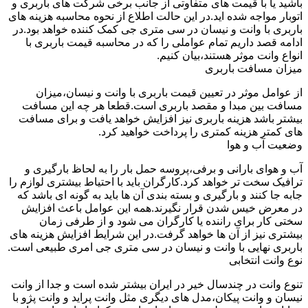
باشید یا با قیمت های متفاوتی از جانب برخی شرکت های باربری و
اتوبار مواجه شده اید.در این حالت اطلاع از نحوه محاسبه هزینه های
باربری با وانت و نیسان در سی متری جی کمک کننده خواهد بود.در
ادامه قصد داریم تمام عواملی را که در محاسبه قیمت باربری با
انواع وانت موثر هستند،بیان کنیم.
میزان مسافت باربری
از عوامل موثر در تعیین قیمت باربری با وانت و نیسان،میزان
مسافت بین مبدا و مقصد باربری است.قطعا هر چه این مسافت
بیشتر باشد هزینه باربری نیز افزایش خواهد یافت و برای مسافت
های کمتر هزینه کمتری را پرداخت خواهید کرد.
وضعیت آب و هوا
آب و هوای بارانی و برفی،پروسه حمل بار را به لحاظ بارگیری و
ترافیک سخت تر خواهد کرد.کارگران باید با احتیاط بیشتری لوازم را
جابه جا کنند و بارگیری و بسته بندی آن ها باید به گونه ای باشد که
در معرض خیس شدن قرار نگیرند.همه این عوامل باعث افزایش
سختی کار برای راننده یا کارگران می شود و از طرفی زمان
بیشتری نیز از آن ها خواهد گرفت.در این شرایط افزایش هزینه های
باربری نهایی با وانت و نیسان در سی متری جی امری طبیعی است.
نوع وانت انتخابی
تنوع وانت در چندسال خیر در ایران بیشتر شده است و جدا از وانت
نیسان و وانت پیکان،مدل های دیگری مثل وانت پراید و وانت پژو با