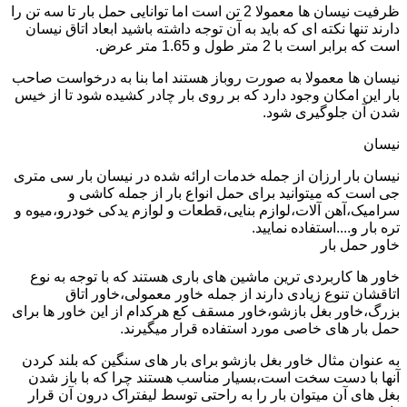
ظرفیت نیسان ها معمولا 2 تن است اما توانایی حمل بار تا سه تن را
دارند تنها نکته ای که باید به آن توجه داشته باشید ابعاد اتاق نیسان
است که برابر است با 2 متر طول و 1.65 متر عرض.
نیسان ها معمولا به صورت روباز هستند اما بنا به درخواست صاحب
بار این امکان وجود دارد که بر روی بار چادر کشیده شود تا از خیس
شدن آن جلوگیری شود.
نیسان
نیسان بار ارزان از جمله خدمات ارائه شده در نیسان بار سی متری
جی است که میتوانید برای حمل انواع بار از جمله کاشی و
سرامیک،آهن آلات،لوازم بنایی،قطعات و لوازم یدکی خودرو،میوه و
تره بار و....استفاده نمایید.
خاور حمل بار
خاور ها کاربردی ترین ماشین های باری هستند که با توجه به نوع
اتاقشان تنوع زیادی دارند از جمله خاور معمولی،خاور اتاق
بزرگ،خاور بغل بازشو،خاور مسقف کع هرکدام از این خاور ها برای
حمل بار های خاصی مورد استفاده قرار میگیرند.
به عنوان مثال خاور بغل بازشو برای بار های سنگین که بلند کردن
آنها با دست سخت است،بسیار مناسب هستند چرا که با باز شدن
بغل های آن میتوان بار را به راحتی توسط لیفتراک درون آن قرار