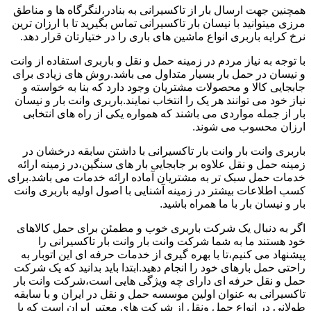
همچنین جهت ارسال بار از تاکسیرانی به بنادر،لنگرگاه ها و مناطق
مرزی میتوانید با نیسان بار تاکسیرانی تماس بگیرید تا با ارزان ترین
نرخ کرایه باربری انواع ماشین های باری را در ختیارتان قرار دهد.
با توجه به نیاز مردم در زمینه حمل و نقل و باربری استفاده از وانت
و نیسان در حمل بار بسیار متداول می باشد.روش های زیادی برای
جابجایی کالا و محصولات مشتریان وجود دارد که بنا به خواسته و
نیاز خود می توانند هر یک را انتخاب نمایند.باربری وانت بار و نیسان
بار از جمله مواردی می باشند که همواره یکی از راه های انتخابی
ارزان محسوب می شوند.
باربری وانت بار وانت بار تاکسیرانی با داشتن سابقه درخشان در
زمینه حمل و نقل علاوه بر جابجایی بار های سنگین،در زمینه ارائه
خدمات حمل سبک تر به مشتریان آماده ارائه خدمات می باشد.برای
کسب اطلاعات بیشتر در زمینه آشنایی با اصول اولیه باربری وانت
بار و نیسان بار با ما همراه باشید.
اگر به دنبال یک شرکت باربری خوب و مطمئن برای حمل کالاهای
خود هستند ما به شما شرکت وانت بار وانت بار تاکسیرانی را
پیشنهاد می کنیم،تا با بهره گیری از خدمات حرفه ای این اتوبار به
راحتی حمل بارهای خود را انجام دهید.ابتدا باید بدانید که یک شرکت
حمل و نقل حرفه ای دارای چه ویژگی هایی است،شرکت وانت بار
تاکسیرانی به عنوان اولین موسسه حمل و نقل در ایران و با سابقه
طولانی در انواع حمل ونقل از شرکت های معتبر ایران است که با