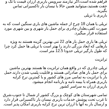
فراهم شده است،اگر نیازمند سرویس باربری ارزان قیمت با تک و
جفت هستید،میتوانید همین حالا با نیسان بار تاکسیرانی تماس
بگیرید.
باربری با تریلی
تریلی یا همان 18 چرخ از جمله ماشین های باری سنگین است که به
صورت کفی،بغلدار،چادری برای حمل بار شهری و بین شهری مورد
استفاده قرار میگیرد.
تریلی ها باری حمل بار های 22 تنی بهترین گزینه هستند به ویژه
بارهایی که ابعاد بزرگی دارند را بهتر است با تریلی ها حمل کرد چرا
که طول بارگیر تریلی حدودا 12.5 متر است.
ترانزیت
تریلی چادری که در واقع همان ترانزیت ها هستند بهترین ماشین
برای حمل بار های صادراتی هستند و قابلیت پلمپ شدن دارند.حمل
بار با ترانزیت به تمامی مرز های کشور و با کمترین نرخ کرایه
باربری همراه با بیمه نامه و بارنامه انجام میشود.
باربری ارزان به سراسر کشور
تمامی شهرستان های کوچک و بزرگ کشور از شمال تا جنوب،شرق
تا غرب تحت پوشش خدمات باربری نیسان بار تاکسیرانی قرار دارد
و ارسال بار به آنها با ارزان ترین نرخ کرایه باربری امکان پذیر است.