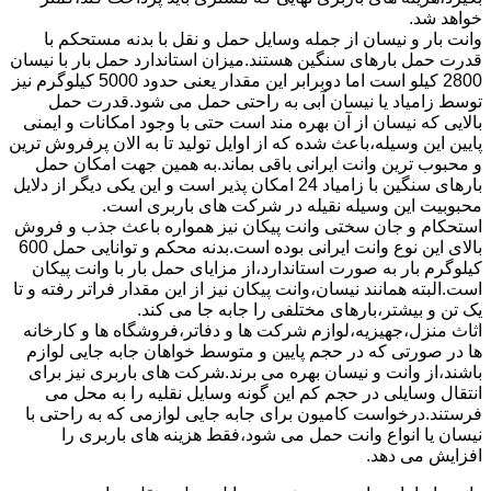
خواهد شد.
وانت بار و نیسان از جمله وسایل حمل و نقل با بدنه مستحکم با
قدرت حمل بارهای سنگین هستند.میزان استاندارد حمل بار با نیسان
2800 کیلو است اما دوبرابر این مقدار یعنی حدود 5000 کیلوگرم نیز
توسط زامیاد یا نیسان آبی به راحتی حمل می شود.قدرت حمل
بالایی که نیسان از آن بهره مند است حتی با وجود امکانات و ایمنی
پایین این وسیله،باعث شده که از اوایل تولید تا به الان پرفروش ترین
و محبوب ترین وانت ایرانی باقی بماند.به همین جهت امکان حمل
بارهای سنگین با زامیاد 24 امکان پذیر است و این یکی دیگر از دلایل
محبوبیت این وسیله نقیله در شرکت های باربری است.
استحکام و جان سختی وانت پیکان نیز همواره باعث جذب و فروش
بالای این نوع وانت ایرانی بوده است.بدنه محکم و توانایی حمل 600
کیلوگرم بار به صورت استاندارد،از مزایای حمل بار با وانت پیکان
است.البته همانند نیسان،وانت پیکان نیز از این مقدار فراتر رفته و تا
یک تن و بیشتر،بارهای مختلفی را جابه جا می کند.
اثاث منزل،جهیزیه،لوازم شرکت ها و دفاتر،فروشگاه ها و کارخانه
ها در صورتی که در حجم پایین و متوسط خواهان جابه جایی لوازم
باشند،از وانت و نیسان بهره می برند.شرکت های باربری نیز برای
انتقال وسایلی در حجم کم این گونه وسایل نقلیه را به محل می
فرستند.درخواست کامیون برای جابه جایی لوازمی که به راحتی با
نیسان یا انواع وانت حمل می شود،فقط هزینه های باربری را
افزایش می دهد.