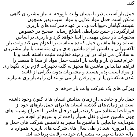
کند.
حمل بار آسیب پذیر با نیسان وانت با توجه به نیاز مشتریان گاهی
ممکن است حمل مواد غذایی و مواد آسیب پذیر همچون
شیشه،گیاهان،حیوانات و… بر عهده شرکت های باربری
قرارگیرد.در چنین شرایطی،اطلاع رسانی صحیح در خصوص
محتویات بار نقش مهمی را ایفا خواهد کرد و باربری بر اساس
استاندارد ها ماشین حمل کننده متناسب را اعزام می کند.وانت بار
تاکسیرانی با داشتن انواع ماشین های باری متناسب با نیاز مشتریان
به سادگی می تواند در این زمینه فعالیت مثبت داشته باشد و با
اعزام نیسان بار و وانت بار امنیت حمل مواد از مبدا تا مقصد را
فراهم نماید.این ماشین ها مجهز به کلیه تجهیزات لازم برای نگهداری
از مواد آسیب پذیر هستند و مشتریان بدون نگرانی از فاسد
شدن،شکستن یا از بین رفتن بار می توانند آن را به باربری بسپارند.
ویژگی های یک شرکت وانت بار حرفه ای
حمل بار و جابجایی از زمان پیدایش انسان ها تا کنون وجود داشته
است.در زمان های گذشته انسان ها برای حمل بارهای خود از
حیوانات استفاده می کردند،ولی درحال حاضر با اختراع وسیله های
چون ماشین حمل و نقل بسیار راحت تر و سریع تر انجام می
شود.ایده جابجایی با ماشین ها منجر به تاسیس شرکت های حمل و
نقل امروزی شد.در طی سال های شرکت های باربری همواره با
ارائه خدمات بهتر به مشتریان خود به رقابت پرداخته اند.