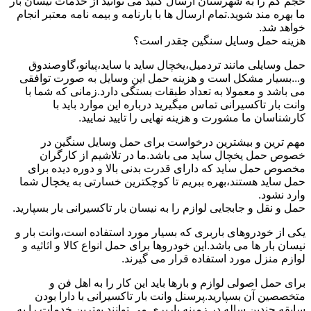
حجم کم را به شهرستان ارسال کنید می توانید از خدمات نیسان بار
ما بهره مند شوید.تمام ارسال ها با بارنامه و بیمه نامه معتبر انجام
خواهد شد.
هزینه حمل وسایل سنگین چقدر است؟
حمل وسایلی مانند تردمیل،یخچال ساید با ساید،پیانو،گاوصندوق
و...بسیار مشکل است و هزینه حمل این وسایل به صورت توافقی
می باشد و معمولا به تعداد طبقات بستگی دارد.زمانی که شما با
وانت بار تاکسیرانی تماس میگیرید درباره این موارد باید با
کارشناسان ما مشورت و هزینه نهایی را تایید نمایید.
مهم ترین و بیشترین درخواست برای حمل وسایل سنگین در
خصوص حمل یخچال ساید می باشد.ما در تلاشیم از کارگران
مخصوص حمل ساید که دارای قدرت بدنی بالا و دوره دیده برای
حمل ساید هستند،بهره ببریم تا کوچکترین خسارتی به یخچال شما
وارد نشود.
حمل و نقل و جابجایی لوازم را به نیسان بار تاکسیرانی بار بسپارید.
یکی از خودروهای باربری که بسیار مورد استفاده است،وانت بار و
نیسان بار ها می باشد.این خودروها برای حمل انواع کالا و اثاثیه و
لوازم منزل مورد استفاده قرار می گیرند.
برای حمل اصولی لوازم و بارها باید این کار را به اهل فن و
متخصصین آن بسپارید.پرسنل وانت بار تاکسیرانی با دارا بودن
سابقه چندین ساله در زمینه باربری می توانند بهترین خدمات را به