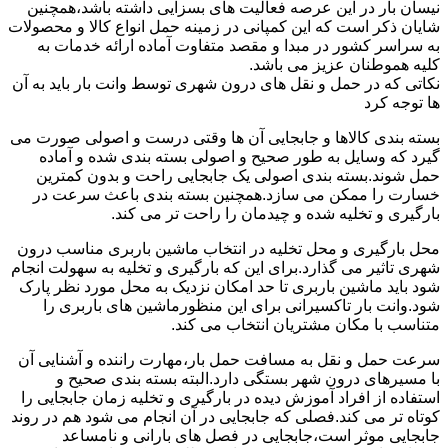
نیسان بار در این عرصه فعالیت های بسزایی داشته باشد،همچنین
شایان ذکر است که این کمپانی در زمینه حمل انواع کالا و محصولات
به سراسر کشور در مبدا و مقصد متفاوت آماده ارائه خدمات به
کلیه هموطنان عزیز می باشد.
نکاتی که در حمل و نقل های درون شهری توسط وانت بار باید به آن
ها توجه کرد
بسته بندی کالاها و جابجایی آن ها وقتی درست و اصولی صورت می
گیرد که وسایل به طور صحیح و اصولی بسته بندی شده و آماده
حمل شوند.بسته بندی اصولی یک جابجایی راحت و بدون کمترین
خسارت را ممکن می سازد.همچنین بسته بندی باعث سرعت در
بارگیری و تخلیه شده و چیدمان را راحت تر می کند.
محل بارگیری و محل تخلیه در انتخاب ماشین باربری مناسب درون
شهری تاثیر می گذارد.برای این که بارگیری و تخلیه به سهولت انجام
شود باید ماشین باربری تا حد امکان نزدیک به محل مورد نظر پارک
شود.وانت بار تاکسیرانی برای این منظورماشین های باربری را
متناسب با مکان مشتریان انتخاب می کند.
سرعت حمل و نقل به مسافت حمل بار،مهارت راننده و آشنایی آن
با مسیرهای درون شهر بستگی دارد.البته بسته بندی صحیح و
استفاده از افراد آموزش دیده در بارگیری و تخلیه زمان جابجایی را
کوتاه تر می کند.فصلی که جابجایی در آن انجام می شود هم در روند
جابجایی موثر است،جابجایی در فصل های بارانی و نامساعد