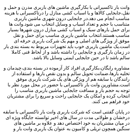
وانت بار تاکسیرانی با بکارگیری ماشین های باربری مدرن و حمل و
نقل،جابجایی کالاها و یا اسباب کشی منازل را درتاکسیرانی با هزینه
مناسب انجام می دهد.در جابجایی درون شهری ماشین باربری
متناسب با حجم و تعداد اسباب و وسایل انتخاب می شود.وانت ها
برای حمل بارهای سبک و اسباب کشی منازل درون شهرها بسیار
مناسب هستند.انتخاب ماشین باربری مناسب برای حمل و نقل
موفق از ویژگی های اصلی و مهم یک شرکت باربری حرفه ای
است.یک ماشین باربری خوب باید تجهیزات مربوط به بسته بندی بار
در زمان بارگیری و جابجایی را داشته باشد و از لحاظ فنی کاملا
سالم باشد تا در حین جابجایی ایمنی وسایل بالا باشد.
مشاوره رایگان،بکارگیری افراد کار آزموده در بسته بندی،چیدمان و
تخلیه بارها،ضمانت تحویل سالم و بدون نقص بارها و استفاده از
رانندگان با سابقه هم از ویژگی های یک شرکت باربری موفق
است.مشاورین وانت بار تاکسیرانی با حضور در محل مورد نظر با
توجه به حجم بار و مسافت جابجایی ماشین باربری مناسب را
انتخاب کرده و امکان یک جابجایی راحت و سریع را برای مشتریان
خود فراهم می کنند.
در پایان گفتنی است که شرکت باربری وانت بار تاکسیرانی با سابقه
درخشان و طولانی مدت در سال های اخیر توانسته جایگاه ویژه ای
در میان مشتریان به خود اختصاص دهد و علاوه بر ماشین های
سنگین همچون تریلی و کامیون به عنوان یک باربری وانت بار و