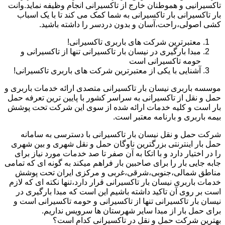
تاکسیرانیی و هموطنان خارج از تاکسیرانی انجام وظیفه نماید.وانت
بار تاکسیرانی بار تاکسیرانی به شما کمک می کند تا با یک اسباب
کشی اصولی،راحت،آسان و بدون دردسر را داشته باشید.
معتبرترین شرکت های باربری تاکسیرانی!
مبدا بارگیری در نیسان بار تاکسیرانی تنها از تاکسیرانی و
حومه تاکسیرانی است
آشنایی با یکی از معتبرترین شرکت های باربری تاکسیرانی!
موسسه باربری نیسان بار تاکسیرانی متصدی ارائه خدمات باربری و
حمل و نقل از تاکسیرانی به سراسر کشور با پایین ترین تعرفه حمل
بار است و کلیه خدمات ارائه شده از سوی این شرکت تحت پوشش
بیمه باربری و بارنامه معتبر است.
شرکت حمل و نقل نیسان بار تاکسیرانی با دسترسی به سامانه
حمل بار اینترنتی بزرگترین ناوگان حمل و نقل شهری و بین شهری
را در اختیار دارد و با اتکا به آن صفر تا صد خدمات مورد نیاز برای
جابه جایی بار را برای صاحبین بار فراهم میکند به گونه ای که تمامی
مناطق شمالی،جنوبی،شرقی،غربی و مرکزی ایران تحت پوشش
خدمات باربری نیسان بار تاکسیرانی قرار دارد،تنها نکته ای که لازم
است بر روی آن تاکید داشته باشیم این است که مبدا بارگیری در
نیسان بار تاکسیرانی تنها از تاکسیرانی و حومه تاکسیرانی است و
برای حمل بار از مبدا سایر شهرستان ها سرویس نداریم.
بهترین شرکت حمل و نقل در تاکسیرانی کدام است؟