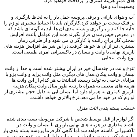
های کمتر هزینه کمتری را پرداخت خواهید کرد.
وضعیت آب و هوا
آب و هوای بارانی و برفی،پروسه حمل بار را به لحاظ بارگیری و
ترافیک سخت تر خواهد کرد.کارگران باید با احتیاط بیشتری لوازم را
جابه جا کنند و بارگیری و بسته بندی آن ها باید به گونه ای باشد که
در معرض خیس شدن قرار نگیرند.همه این عوامل باعث افزایش
سختی کار برای راننده یا کارگران می شود و از طرفی زمان
بیشتری نیز از آن ها خواهد گرفت.در این شرایط افزایش هزینه های
باربری نهایی با وانت و نیسان در تاکسیرانی امری طبیعی است.
نوع وانت انتخابی
تنوع وانت در چندسال خیر در ایران بیشتر شده است و جدا از وانت
نیسان و وانت پیکان،مدل های دیگری مثل وانت پراید و وانت پژو با
مزایای خاصی به تولید رسیده اند.انتخاب هر کدام از این وانت ها
هزینه های معینی به همراه دارد.به طور مثال وانت پیکان هزینه
باربری کمتری به همراه دارد اما نیسان آبی به دلیل حجم بیشتری از
لوازم که در خود جا می دهد،نرخ بالاتری خواهد داشت.
خدمات بسته بندی اثاث منزل
اگر لوازم از قبل توسط شخص یا شرکت مربوطه بسته بندی شده
باشند مقداری در هزینه های نهایی باربری با نیسان و وانت در
تاکسیرانی کاسته خواهد شد.اما گاهی کارفرما پروسه بسته بندی بار
را به شرکت باربری و اتوبار می سپارد.دلیل این امر عدم مهارت و