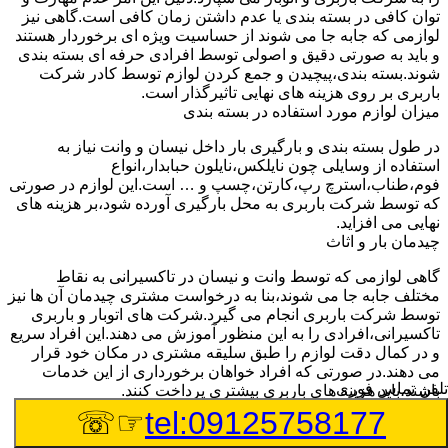
توان کافی در بسته بندی یا عدم داشتن زمان کافی است.گاهی نیز
لوازمی که جابه جا می شوند از حساسیت ویژه ای برخوردار هستند
و باید به صورتی دقیق و اصولی توسط افرادی حرفه ای بسته بندی
شوند.بسته بندی،پیچیدن و جمع کردن لوازم توسط کادر شرکت
باربری بر روی هزینه های نهایی تاثیرگذار است.
میزان لوازم مورد استفاده در بسته بندی
در طول بسته بندی و بارگیری بار داخل نیسان و وانت نیاز به
استفاده از وسایلی چون نایلکس،نایلون حبابدار،انواع
فوم،طناب،استرچ رپ،کارتن،چسپ و … است.این لوازم در صورتی
که توسط شرکت باربری به محل بارگیری آورده شود،بر هزینه های
نهایی می افزاید.
چیدمان بار و اثاث
گاهی لوازمی که توسط وانت و نیسان در تاکسیرانی به نقاط
مختلف جابه جا می شوند،بنا به درخواست مشتری چیدمان آن ها نیز
توسط شرکت باربری انجام می گیرد.شرکت های اتوبار و باربری
تاکسیرانی،افرادی را به این منظور آموزش می دهند.این افراد سریع
و در کمال دقت لوازم را طبق سلیقه مشتری در مکان خود قرار
می دهند.در صورتی که افراد خواهان برخورداری از این خدمات
تلفن تماس فوری
باشند،باید هزینه های باربری بیشتری پرداخت کنند.
تعداد کارگران درخواستی
☞☏
tel:09125758177
اتحادیه باربری تاکسیرانی برای هر تعداد کارگر باربری هر ساله نرخ