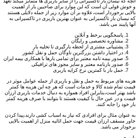
آنچه که نیسان بار تاکسیرانی را از سایر باربری ها متمایز میکند تعهد
و خوش قولی آن است که این موارد برای صاحبین بار از اهمیت
بالایی برخوردار است،علاوه بر آن موارد زیر از جمله دلایلی هستند
که نیسان بار تاکسیرانی به عنوان بهترین باربری در تاکسیرانی به
آنها پایبند می باشد.
پاسخگویی برخط و آنلاین
مشاوره تخصصی و رایگان
پشتیبانی مشتری از لحظه بارگیری تا تخلیه بار
در اختیار داشتن بزرگترین ناوگان حمل و نقل کشور
صدور بیمه نامه معتبر برای تمامی بارها با همکاری بیمه ایران
صدور بارنامه معتبر و سایر مجوز های ترافیکی
حمل بار با کمترین نرخ کرایه باربری
هزینه های مربوط به حمل و نقل و باربری از جمله عوامل موثر در
قیمت تمام شده کالا و خدمات است که هر چه این هزینه ها کمتر
باشد بهتر است،بنابراین افراد همواره به دنبال خدمات باربری ارزان
قیمت و در عین حال با کیفیت هستند تا بتوانند با صرف هزینه کمتر
بار خود را جابه کنند.
به عنوان مثال برای افرادی که نیاز به اسباب کشی دارند،پیدا کردن
خاور مسقف ارزان قیمت جهت حمل اثاثیه منزل از اهمیت بالایی
برخودار می باشد.
باربری