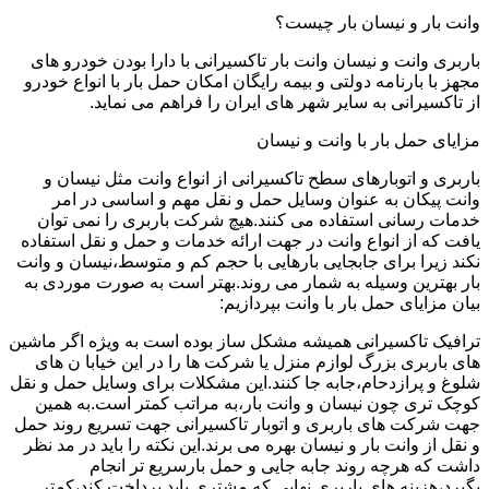
وانت بار و نیسان بار چیست؟
باربری وانت و نیسان وانت بار تاکسیرانی با دارا بودن خودرو های
مجهز با بارنامه دولتی و بیمه رایگان امکان حمل بار با انواع خودرو
از تاکسیرانی به سایر شهر های ایران را فراهم می نماید.
مزایای حمل بار با وانت و نیسان
باربری و اتوبارهای سطح تاکسیرانی از انواع وانت مثل نیسان و
وانت پیکان به عنوان وسایل حمل و نقل مهم و اساسی در امر
خدمات رسانی استفاده می کنند.هیچ شرکت باربری را نمی توان
یافت که از انواع وانت در جهت ارائه خدمات و حمل و نقل استفاده
نکند زیرا برای جابجایی بارهایی با حجم کم و متوسط،نیسان و وانت
بار بهترین وسیله به شمار می روند.بهتر است به صورت موردی به
بیان مزایای حمل بار با وانت بپردازیم:
ترافیک تاکسیرانی همیشه مشکل ساز بوده است به ویژه اگر ماشین
های باربری بزرگ لوازم منزل یا شرکت ها را در این خیابا ن های
شلوغ و پرازدحام،جابه جا کنند.این مشکلات برای وسایل حمل و نقل
کوچک تری چون نیسان و وانت بار،به مراتب کمتر است.به همین
جهت شرکت های باربری و اتوبار تاکسیرانی جهت تسریع روند حمل
و نقل از وانت بار و نیسان بهره می برند.این نکته را باید در مد نظر
داشت که هرچه روند جابه جایی و حمل بارسریع تر انجام
بگیرد،هزینه های باربری نهایی که مشتری باید پرداخت کند،کمتر