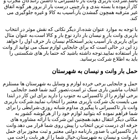
باشد.شرکت باربری وانت بار تاکسیرانی با داشتن رانندگان مجرب و
کار آزموده با بسته بندی و بارچینی درست بار از بروز هر گونه اتفاق
غیر مترقبه همچون گمشدن بار،آسیب به کالا و غیره جلوگیری می
کند.
با توجه به موارد عنوان شده،از دیگر نکاتی که نقش موثر در انتخاب
باربری وانت بار و نیسان بار دارد نوع بار و کالا است،به عنوان مثال
برای باربری بار آسیب پذیر استحکام نیسان بار حرف اول را خواهد
زد این در حالی است که برای جابجایی لوازم سبک می توانید از وانت
بار استفاده نمایید.توجه داشته باشید که حتما بار های شکستنی را
باید به اطلاع شرکت برسانید.
حمل بار وانت و نیسان به شهرستان
حمل و جابجایی برخی خرده لوازم و وسایل به شهرستان ها مستلزم
انتخاب ماشین باری سبک تر است،تصور کنید شما قصد جابجایی
برخی لوازم را از تاکسیرانی به جنوب را دارید برای این کار در ابتدا
می بایست یک شرکت باربری معتبر را انتخاب نمایید.شرکت باربری
وانت بار تاکسیرانی با پیگیری مداوم شبانه روزی،شرایطی را برای
شما فراهم نموده که بتوانید لوازم خود را از هرگوشه کشور به
مکانی دیگر انتقال دهید،همچنین این شرکت با ارائه مشاوره های
حرفه ای درست ترین انتخاب را پیش روی شما قرار می دهد.وانت
بار تاکسیرانی با صدور بارنامه دولتی معتبر و ثبت مجوز برای حمل
بار وانت و نیسان به شهرستان،خیال شما را از هر بابت راحت می