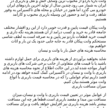
وانت باریا باردو از محبوب ترین وسایل حمل و نقل و باربری در
ایران به شمار می رود.چندین سال از تولید آخرین باردوهای ایران
خودرو می گذرد اما هنوز در خیابان و محله های تاکسیرانی به وفور
شاهد رفت و آمد و حضور این وسیله باربری محبوب و کارآمد
هستیم.
وانت پیکان قیمت پایین و قدرت خوبی دارد از این رو اقشار مختلف
جامعه قادر به خرید و کسب درامد از آن هستند.هزینه نگه داری و
قیمت خرید قطعات باردو نیز پایین و به صرفه است.به لطف شاسی
مستحکم وانت پیکان قادر به جابه جایی حدود یک تن بار و اثاث
خواهیم بود.
محاسبه هزینه های حمل بار با وانت و نیسان
شاید بخواهید برآوردی از هزینه های باربری برای حمل لوازم داشته
باشید یا با قیمت های متفاوتی از جانب برخی شرکت های باربری و
اتوبار مواجه شده اید.در این حالت اطلاع از نحوه محاسبه هزینه های
باربری با وانت و نیسان در تاکسیرانی کمک کننده خواهد بود.در ادامه
قصد داریم تمام عواملی را که در محاسبه قیمت باربری با انواع
وانت موثر هستند،بیان کنیم.
میزان مسافت باربری
از عوامل موثر در تعیین قیمت باربری با وانت و نیسان،میزان
مسافت بین مبدا و مقصد باربری است.قطعا هر چه این مسافت
بیشتر باشد هزینه باربری نیز افزایش خواهد یافت و برای مسافت