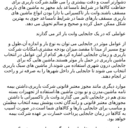
دشوارتر است و دقت بیشتری را می طلبد.شرکت باربری برای
حفاظت کالاها در شرایط نامساعد باید مجهز به ماشین های باربری
مسقف باشند.وانت بار تاکسیرانی با دارا بودن انواع ماشین های
باربری مسقف بارهای شما در شرایط نامساعد جوی به بهترین
شکل ممکن حمل کرده و صحیح و سالم تحویل می دهد.
عواملی که در یک جابجایی وانت بار اثر می گذارند
از عوامل موثر در جابجایی می توان به نوع بار و اندازه آن،طول و
نوع مسیر از مبدا تا مقصد،میزان بودجه مشتری،امکانات شرکت
باربری و زمان جابجایی اشاره کرد.هر کدام از این عوامل در انتخاب
ماشین باربری در حمل بار موثر هستند.ماشین هایی که برای
جابجایی درون شهری استفاده می شوند،از ماشین های سبک باربری
انتخاب می شوند تا جابجایی بار داخل شهرها را به صرفه تر و راحت
تر انجام دهند.
موارد دیگری مانند مجوز معتبر قانونی شرکت باربری،داشتن بیمه
نامه ماشین،مدرن و نو بودن ماشین ها،استفاده از تجهیزات بسته
بندی هم در جابجایی تاثیر می گذارند.وانت بار تاکسیرانی با داشتن
مجوزهای معتبر قانونی و رانندگان تحت پوشش بیمه انتخاب مطمئن
و مناسب برای جابجایی بارها و کالاهای شما است.در صورت آسیب
به کالاها در زمان جابجایی پرداخت خسارت بر عهده شرکت بیمه
خواهد بود.